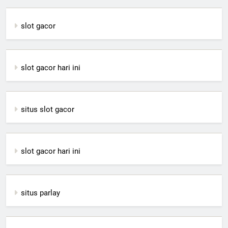
slot gacor
slot gacor hari ini
situs slot gacor
slot gacor hari ini
situs parlay