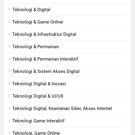
Teknologi & Digital
Teknologi & Game Online
Teknologi & Infrastruktur Digital
Teknologi & Permainan
Teknologi & Permainan Interaktif
Teknologi & Sistem Akses Digital
Teknologi Digital & Inovasi
Teknologi Digital & UI/UX
Teknologi Digital, Keamanan Siber, Akses Internet
Teknologi Game Interaktif
Teknologi, Game Online