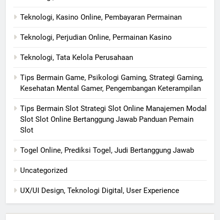
Teknologi, Kasino Online, Pembayaran Permainan
Teknologi, Perjudian Online, Permainan Kasino
Teknologi, Tata Kelola Perusahaan
Tips Bermain Game, Psikologi Gaming, Strategi Gaming,
Kesehatan Mental Gamer, Pengembangan Keterampilan
Tips Bermain Slot Strategi Slot Online Manajemen Modal
Slot Slot Online Bertanggung Jawab Panduan Pemain
Slot
Togel Online, Prediksi Togel, Judi Bertanggung Jawab
Uncategorized
UX/UI Design, Teknologi Digital, User Experience