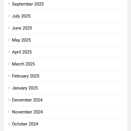
September 2025
July 2025
June 2025
May 2025
April 2025
March 2025
February 2025
January 2025
December 2024
November 2024
October 2024