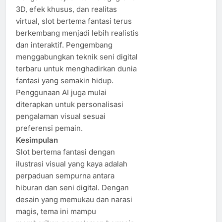
3D, efek khusus, dan realitas
virtual, slot bertema fantasi terus
berkembang menjadi lebih realistis
dan interaktif. Pengembang
menggabungkan teknik seni digital
terbaru untuk menghadirkan dunia
fantasi yang semakin hidup.
Penggunaan AI juga mulai
diterapkan untuk personalisasi
pengalaman visual sesuai
preferensi pemain.
Kesimpulan
Slot bertema fantasi dengan
ilustrasi visual yang kaya adalah
perpaduan sempurna antara
hiburan dan seni digital. Dengan
desain yang memukau dan narasi
magis, tema ini mampu