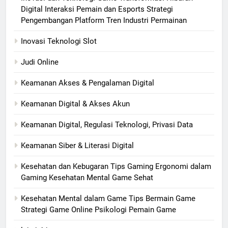
Digital Interaksi Pemain dan Esports Strategi
Pengembangan Platform Tren Industri Permainan
Inovasi Teknologi Slot
Judi Online
Keamanan Akses & Pengalaman Digital
Keamanan Digital & Akses Akun
Keamanan Digital, Regulasi Teknologi, Privasi Data
Keamanan Siber & Literasi Digital
Kesehatan dan Kebugaran Tips Gaming Ergonomi dalam
Gaming Kesehatan Mental Game Sehat
Kesehatan Mental dalam Game Tips Bermain Game
Strategi Game Online Psikologi Pemain Game