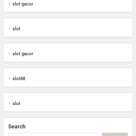
slot gacor
slot
slot gacor
slot88
slot
Search