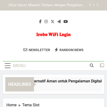
Skip
Situs Gacor Maxwin Terbaru dengan Pengalaman
to
Digital Lebih Praktis
content
Sistem Analisis Video untuk Evaluasi
Pertandingan: Teknologi Modern dalam Strategi
dan Performa Olahraga
Teknologi yang Mendukung Stabilitas Platform
Tiara4D dalam Ekosistem Hiburan Digital
LAE138 Link Alternatif Aman untuk Pengalaman
Digital Lebih Nyaman dan Terarah
Irobo WiFi
Irobo WiFi Login Menyediakan Layanan
Situs Gacor Maxwin Terbaru dengan Pengalaman
NEWSLETTER
RANDOM NEWS
Digital Lebih Praktis
Login
Akses WiFi Cepat Dan Mudah Dengan
Sistem Analisis Video untuk Evaluasi
Keamanan Terjamin Untuk Kebutuhan
Pertandingan: Teknologi Modern dalam Strategi
MENU
dan Performa Olahraga
Online Anda.
Teknologi yang Mendukung Stabilitas Platform
Tiara4D dalam Ekosistem Hiburan Digital
LAE138 Link Alternatif Aman untuk Pengalaman Digital Leb
HEADLINES
3 Months Ago
Home
Tema Slot