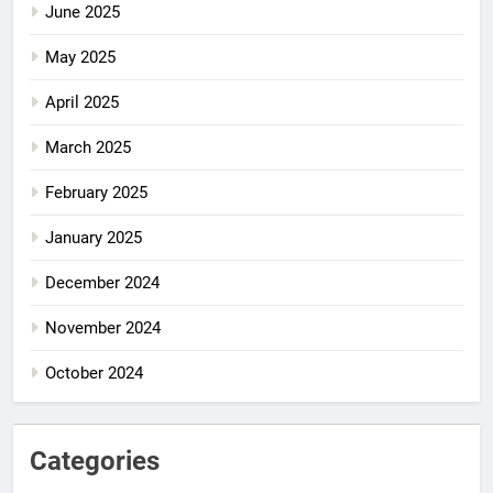
June 2025
May 2025
April 2025
March 2025
February 2025
January 2025
December 2024
November 2024
October 2024
Categories