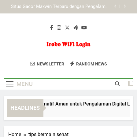
Skip
Sistem Analisis Video untuk Evaluasi
to
Pertandingan: Teknologi Modern dalam Strategi
dan Performa Olahraga
content
Teknologi yang Mendukung Stabilitas Platform
Tiara4D dalam Ekosistem Hiburan Digital
LAE138 Link Alternatif Aman untuk Pengalaman
Digital Lebih Nyaman dan Terarah
Situs Gacor Maxwin Terbaru dengan Pengalaman
Digital Lebih Praktis
Irobo WiFi
Irobo WiFi Login Menyediakan Layanan
Sistem Analisis Video untuk Evaluasi
NEWSLETTER
RANDOM NEWS
Pertandingan: Teknologi Modern dalam Strategi
Login
Akses WiFi Cepat Dan Mudah Dengan
dan Performa Olahraga
Teknologi yang Mendukung Stabilitas Platform
Keamanan Terjamin Untuk Kebutuhan
Tiara4D dalam Ekosistem Hiburan Digital
MENU
Online Anda.
AE138 Link Alternatif Aman untuk Pengalaman Digital Lebih 
HEADLINES
 Months Ago
Home
tips bermain sehat