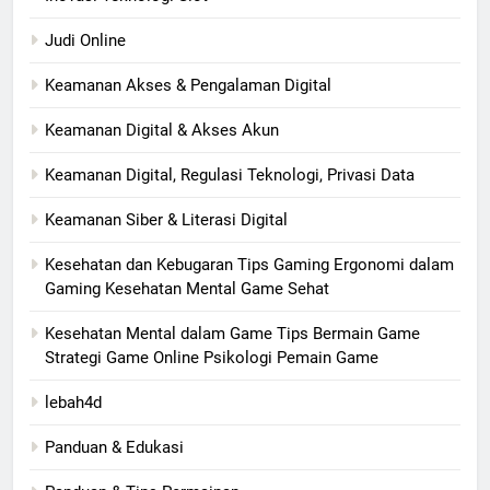
Judi Online
Keamanan Akses & Pengalaman Digital
Keamanan Digital & Akses Akun
Keamanan Digital, Regulasi Teknologi, Privasi Data
Keamanan Siber & Literasi Digital
Kesehatan dan Kebugaran Tips Gaming Ergonomi dalam
Gaming Kesehatan Mental Game Sehat
Kesehatan Mental dalam Game Tips Bermain Game
Strategi Game Online Psikologi Pemain Game
lebah4d
Panduan & Edukasi