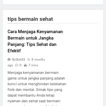
tips bermain sehat
Cara Menjaga Kenyamanan
Bermain untuk Jangka
Panjang: Tips Sehat dan
Efektif
5b2b685
8 months
ago
0
7 mins
Menjaga kenyamanan bermain
game untuk jangka panjang adalah
kunci untuk menghindari kelelahan
fisik dan mental. Simak tips yang
dapat membantu Anda tetap
nyaman dan sehat saat bermain