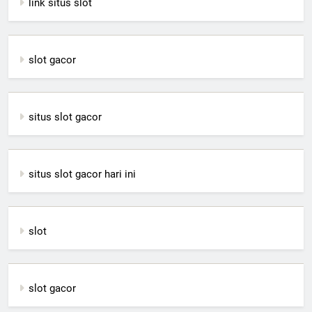
link situs slot
slot gacor
situs slot gacor
situs slot gacor hari ini
slot
slot gacor