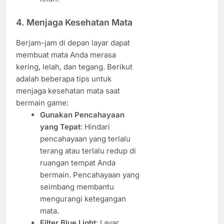
4.
Menjaga Kesehatan Mata
Berjam-jam di depan layar dapat
membuat mata Anda merasa
kering, lelah, dan tegang. Berikut
adalah beberapa tips untuk
menjaga kesehatan mata saat
bermain game:
Gunakan Pencahayaan
yang Tepat
: Hindari
pencahayaan yang terlalu
terang atau terlalu redup di
ruangan tempat Anda
bermain. Pencahayaan yang
seimbang membantu
mengurangi ketegangan
mata.
Filter Blue Light
: Layar