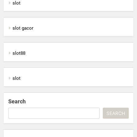
slot
slot gacor
slot88
slot
Search
SEARCH