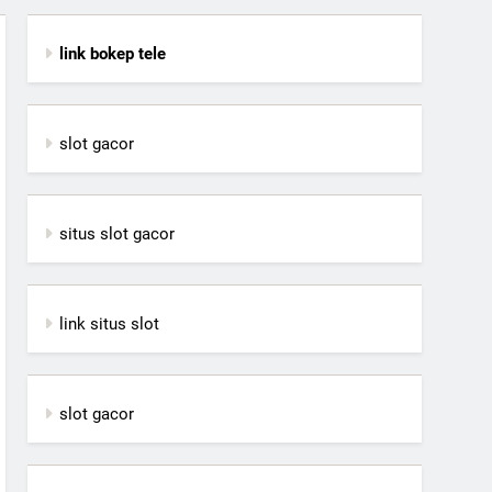
link bokep tele
slot gacor
situs slot gacor
link situs slot
slot gacor