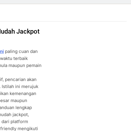
 Mudah Jackpot
ni
paling cuan dan
 waktu terbaik
emula maupun pemain
if, pencarian akan
Istilah ini merujuk
rikan kemenangan
 besar maupun
 panduan lengkap
mudah jackpot,
 dari platform
friendly mengikuti