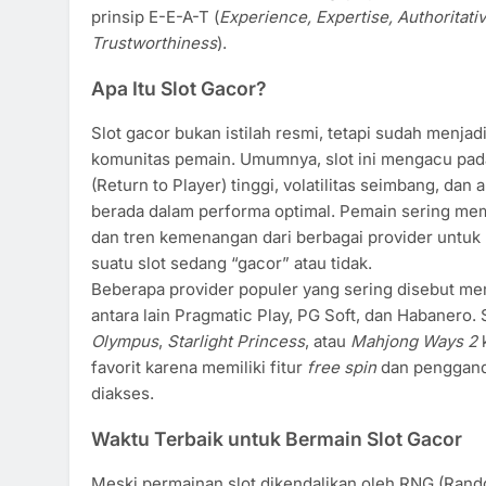
prinsip E-E-A-T (
Experience, Expertise, Authoritati
Trustworthiness
).
Apa Itu Slot Gacor?
Slot gacor bukan istilah resmi, tetapi sudah menjadi
komunitas pemain. Umumnya, slot ini mengacu pa
(Return to Player) tinggi, volatilitas seimbang, dan
berada dalam performa optimal. Pemain sering mem
dan tren kemenangan dari berbagai provider untu
suatu slot sedang “gacor” atau tidak.
Beberapa provider populer yang sering disebut memi
antara lain Pragmatic Play, PG Soft, dan Habanero. 
Olympus
,
Starlight Princess
, atau
Mahjong Ways 2
k
favorit karena memiliki fitur
free spin
dan penggan
diakses.
Waktu Terbaik untuk Bermain Slot Gacor
Meski permainan slot dikendalikan oleh RNG (Ra