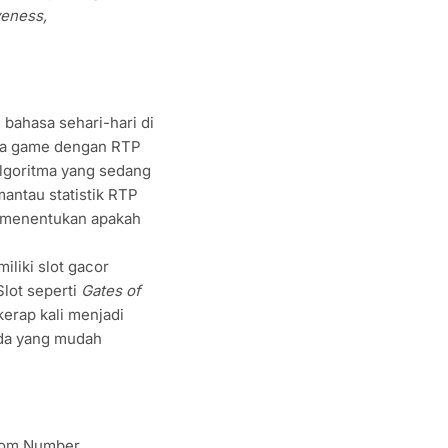
veness,
 bahasa sehari-hari di
da game dengan RTP
 algoritma yang sedang
antau statistik RTP
k menentukan apakah
liki slot gacor
Slot seperti
Gates of
erap kali menjadi
da yang mudah
ndom Number