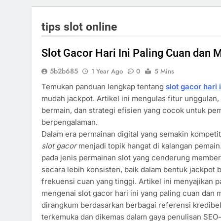
tips slot online
Slot Gacor Hari Ini Paling Cuan dan
5b2b685
1 Year Ago
0
5 Mins
Temukan panduan lengkap tentang
slot gacor hari i
mudah jackpot. Artikel ini mengulas fitur unggulan,
bermain, dan strategi efisien yang cocok untuk p
berpengalaman.
Dalam era permainan digital yang semakin kompetit
slot gacor
menjadi topik hangat di kalangan pemain. 
pada jenis permainan slot yang cenderung membe
secara lebih konsisten, baik dalam bentuk jackpot
frekuensi cuan yang tinggi. Artikel ini menyajikan
mengenai slot gacor hari ini yang paling cuan dan 
dirangkum berdasarkan berbagai referensi kredibel
terkemuka dan dikemas dalam gaya penulisan SEO-