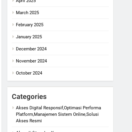
April 2025
March 2025
February 2025
January 2025
December 2024
November 2024
October 2024
Categories
Akses Digital Responsif,Optimasi Performa
Platform,Manajemen Sistem Online,Solusi
Akses Resmi