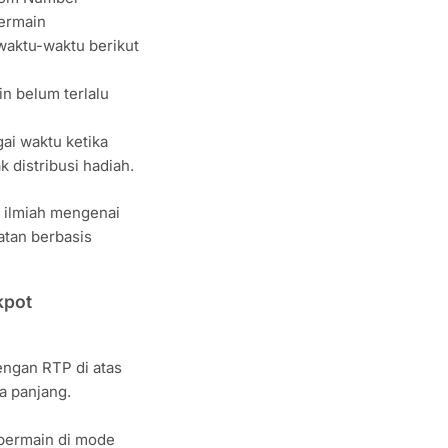
ermain
waktu-waktu berikut
in belum terlalu
ai waktu ketika
 distribusi hadiah.
i ilmiah mengenai
atan berbasis
kpot
engan RTP di atas
a panjang.
 bermain di mode