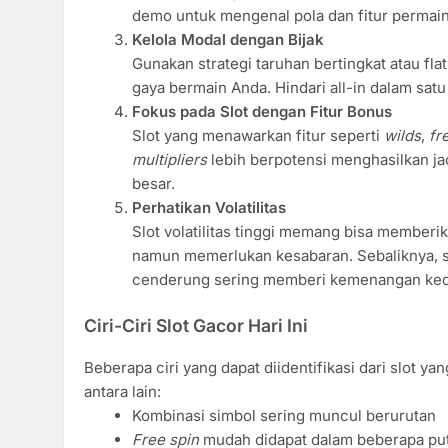
demo untuk mengenal pola dan fitur permain
Kelola Modal dengan Bijak
Gunakan strategi taruhan bertingkat atau flat
gaya bermain Anda. Hindari all-in dalam satu
Fokus pada Slot dengan Fitur Bonus
Slot yang menawarkan fitur seperti
wilds
,
fr
multipliers
lebih berpotensi menghasilkan ja
besar.
Perhatikan Volatilitas
Slot volatilitas tinggi memang bisa memberik
namun memerlukan kesabaran. Sebaliknya, slo
cenderung sering memberi kemenangan keci
Ciri-Ciri Slot Gacor Hari Ini
Beberapa ciri yang dapat diidentifikasi dari slot y
antara lain:
Kombinasi simbol sering muncul berurutan
Free spin
mudah didapat dalam beberapa pu