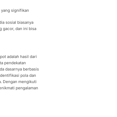
yang signifikan
ia sosial biasanya
 gacor, dan ini bisa
pot adalah hasil dari
rta pendekatan
ada dasarnya berbasis
ntifikasi pola dan
. Dengan mengikuti
menikmati pengalaman