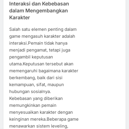
Interaksi dan Kebebasan
dalam Mengembangkan
Karakter
Salah satu elemen penting dalam
game mengasuh karakter adalah
interaksi.Pemain tidak hanya
menjadi pengamat, tetapi juga
pengambil keputusan
utama.Keputusan tersebut akan
memengaruhi bagaimana karakter
berkembang, baik dari sisi
kemampuan, sifat, maupun
hubungan sosialnya.
Kebebasan yang diberikan
memungkinkan pemain
menyesuaikan karakter dengan
keinginan mereka.Beberapa game
menawarkan sistem leveling,