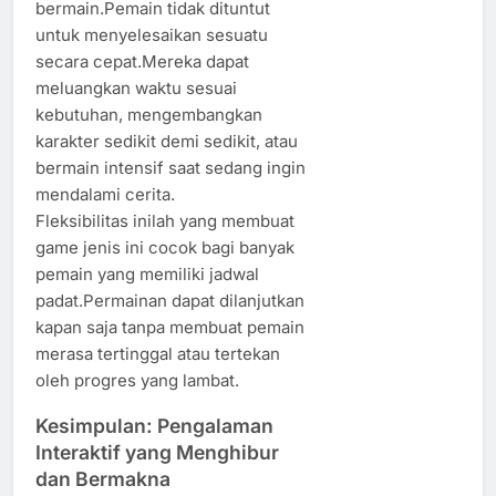
bermain.Pemain tidak dituntut
untuk menyelesaikan sesuatu
secara cepat.Mereka dapat
meluangkan waktu sesuai
kebutuhan, mengembangkan
karakter sedikit demi sedikit, atau
bermain intensif saat sedang ingin
mendalami cerita.
Fleksibilitas inilah yang membuat
game jenis ini cocok bagi banyak
pemain yang memiliki jadwal
padat.Permainan dapat dilanjutkan
kapan saja tanpa membuat pemain
merasa tertinggal atau tertekan
oleh progres yang lambat.
Kesimpulan: Pengalaman
Interaktif yang Menghibur
dan Bermakna