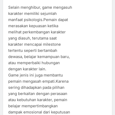
Selain menghibur, game mengasuh
karakter memiliki sejumlah
manfaat psikologis.Pemain dapat
merasakan kepuasan ketika
melihat perkembangan karakter
yang diasuh, terutama saat
karakter mencapai milestone
tertentu seperti bertambah
dewasa, belajar kemampuan baru,
atau memperbaiki hubungan
dengan karakter lain.
Game jenis ini juga membantu
pemain mengasah empati.Karena
sering dihadapkan pada pilihan
yang berkaitan dengan perasaan
atau kebutuhan karakter, pemain
belajar mempertimbangkan
dampak emosional dari keputusan