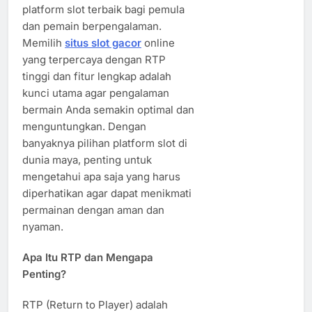
platform slot terbaik bagi pemula
dan pemain berpengalaman.
Memilih
situs slot gacor
online
yang terpercaya dengan RTP
tinggi dan fitur lengkap adalah
kunci utama agar pengalaman
bermain Anda semakin optimal dan
menguntungkan. Dengan
banyaknya pilihan platform slot di
dunia maya, penting untuk
mengetahui apa saja yang harus
diperhatikan agar dapat menikmati
permainan dengan aman dan
nyaman.
Apa Itu RTP dan Mengapa
Penting?
RTP (Return to Player) adalah