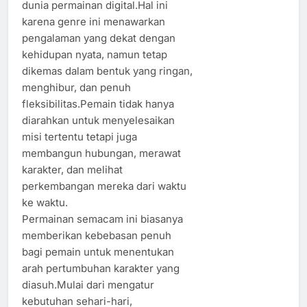
dunia permainan digital.Hal ini
karena genre ini menawarkan
pengalaman yang dekat dengan
kehidupan nyata, namun tetap
dikemas dalam bentuk yang ringan,
menghibur, dan penuh
fleksibilitas.Pemain tidak hanya
diarahkan untuk menyelesaikan
misi tertentu tetapi juga
membangun hubungan, merawat
karakter, dan melihat
perkembangan mereka dari waktu
ke waktu.
Permainan semacam ini biasanya
memberikan kebebasan penuh
bagi pemain untuk menentukan
arah pertumbuhan karakter yang
diasuh.Mulai dari mengatur
kebutuhan sehari-hari,