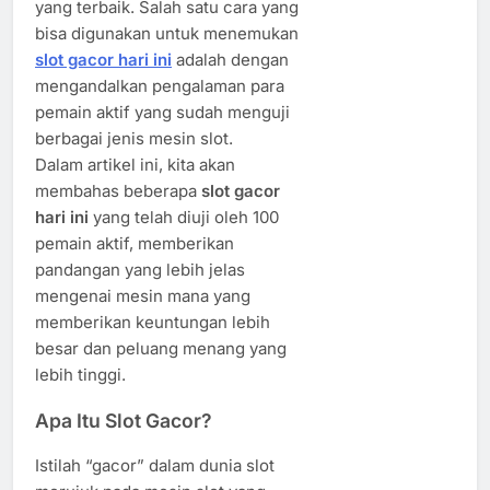
yang terbaik. Salah satu cara yang
bisa digunakan untuk menemukan
slot gacor hari ini
adalah dengan
mengandalkan pengalaman para
pemain aktif yang sudah menguji
berbagai jenis mesin slot.
Dalam artikel ini, kita akan
membahas beberapa
slot gacor
hari ini
yang telah diuji oleh 100
pemain aktif, memberikan
pandangan yang lebih jelas
mengenai mesin mana yang
memberikan keuntungan lebih
besar dan peluang menang yang
lebih tinggi.
Apa Itu Slot Gacor?
Istilah “gacor” dalam dunia slot