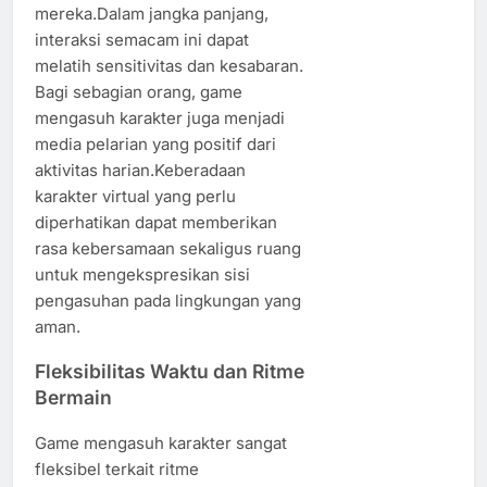
mereka.Dalam jangka panjang,
interaksi semacam ini dapat
melatih sensitivitas dan kesabaran.
Bagi sebagian orang, game
mengasuh karakter juga menjadi
media pelarian yang positif dari
aktivitas harian.Keberadaan
karakter virtual yang perlu
diperhatikan dapat memberikan
rasa kebersamaan sekaligus ruang
untuk mengekspresikan sisi
pengasuhan pada lingkungan yang
aman.
Fleksibilitas Waktu dan Ritme
Bermain
Game mengasuh karakter sangat
fleksibel terkait ritme