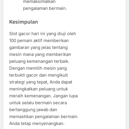
memaksimalkan
pengalaman bermain.
Kesimpulan
Slot gacor hari ini yang diuji oleh
100 pemain aktif memberikan
gambaran yang jelas tentang
mesin mana yang memberikan
peluang kemenangan terbaik.
Dengan memilih mesin yang
terbukti gacor dan mengikuti
strategi yang tepat, Anda dapat
meningkatkan peluang untuk
meraih kemenangan. Jangan lupa
untuk selalu bermain secara
bertanggung jawab dan
memastikan pengalaman bermain
Anda tetap menyenangkan.