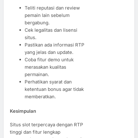
Teliti reputasi dan review
pemain lain sebelum
bergabung.
Cek legalitas dan lisensi
situs.
Pastikan ada informasi RTP
yang jelas dan update.
Coba fitur demo untuk
merasakan kualitas
permainan.
Perhatikan syarat dan
ketentuan bonus agar tidak
memberatkan.
Kesimpulan
Situs slot terpercaya dengan RTP
tinggi dan fitur lengkap