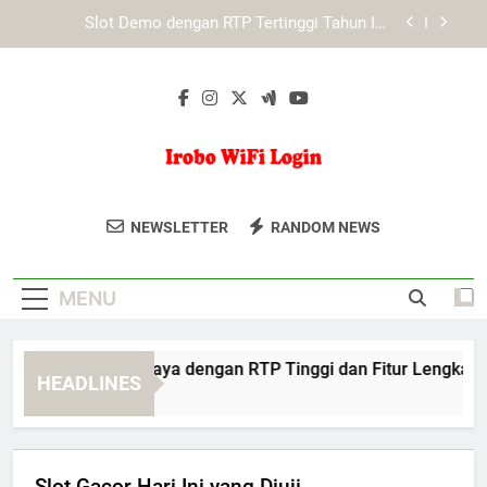
Skip
Cara Mudah Deposit Slot Menggunakan Dana:
to
Panduan Praktis untuk Pemula
content
Transformasi Digital Corlaslot: Integrasi
Teknologi untuk Pengalaman Maksimal
Situs Gacor Maxwin Terbaru dengan Pengalaman
Digital Lebih Praktis
Slot Demo dengan RTP Tertinggi Tahun Ini:
Rekomendasi Terbaik untuk Pemain
Irobo WiFi
Irobo WiFi Login Menyediakan Layanan
Cara Mudah Deposit Slot Menggunakan Dana:
NEWSLETTER
RANDOM NEWS
Panduan Praktis untuk Pemula
Login
Akses WiFi Cepat Dan Mudah Dengan
Transformasi Digital Corlaslot: Integrasi
Keamanan Terjamin Untuk Kebutuhan
Teknologi untuk Pengalaman Maksimal
MENU
Online Anda.
tus Slot Terpercaya dengan RTP Tinggi dan Fitur Lengkap
HEADLINES
ear Ago
Slot Gacor Hari Ini yang Diuji