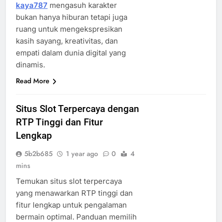
kaya787
mengasuh karakter
bukan hanya hiburan tetapi juga
ruang untuk mengekspresikan
kasih sayang, kreativitas, dan
empati dalam dunia digital yang
dinamis.
Read More
Situs Slot Terpercaya dengan
RTP Tinggi dan Fitur
Lengkap
5b2b685
1 year ago
0
4
mins
Temukan situs slot terpercaya
yang menawarkan RTP tinggi dan
fitur lengkap untuk pengalaman
bermain optimal. Panduan memilih