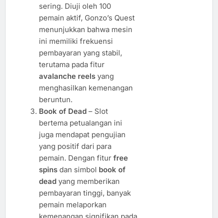
sering. Diuji oleh 100
pemain aktif, Gonzo’s Quest
menunjukkan bahwa mesin
ini memiliki frekuensi
pembayaran yang stabil,
terutama pada fitur
avalanche reels
yang
menghasilkan kemenangan
beruntun.
Book of Dead
– Slot
bertema petualangan ini
juga mendapat pengujian
yang positif dari para
pemain. Dengan fitur
free
spins
dan simbol
book of
dead
yang memberikan
pembayaran tinggi, banyak
pemain melaporkan
kemenangan signifikan pada