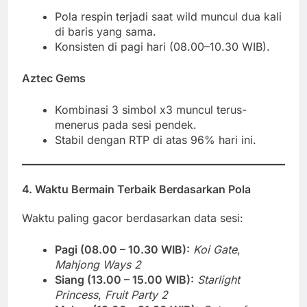
Pola respin terjadi saat wild muncul dua kali
di baris yang sama.
Konsisten di pagi hari (08.00–10.30 WIB).
Aztec Gems
Kombinasi 3 simbol x3 muncul terus-
menerus pada sesi pendek.
Stabil dengan RTP di atas 96% hari ini.
4. Waktu Bermain Terbaik Berdasarkan Pola
Waktu paling gacor berdasarkan data sesi:
Pagi (08.00 – 10.30 WIB):
Koi Gate
,
Mahjong Ways 2
Siang (13.00 – 15.00 WIB):
Starlight
Princess
,
Fruit Party 2