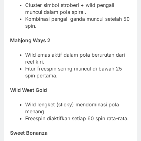
Cluster simbol stroberi + wild pengali
muncul dalam pola spiral.
Kombinasi pengali ganda muncul setelah 50
spin.
Mahjong Ways 2
Wild emas aktif dalam pola berurutan dari
reel kiri.
Fitur freespin sering muncul di bawah 25
spin pertama.
Wild West Gold
Wild lengket (sticky) mendominasi pola
menang.
Freespin diaktifkan setiap 60 spin rata-rata.
Sweet Bonanza