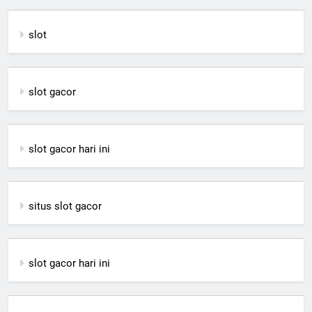
slot
slot gacor
slot gacor hari ini
situs slot gacor
slot gacor hari ini