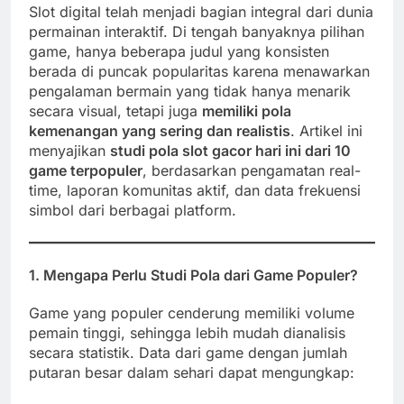
Slot digital telah menjadi bagian integral dari dunia
permainan interaktif. Di tengah banyaknya pilihan
game, hanya beberapa judul yang konsisten
berada di puncak popularitas karena menawarkan
pengalaman bermain yang tidak hanya menarik
secara visual, tetapi juga
memiliki pola
kemenangan yang sering dan realistis
. Artikel ini
menyajikan
studi pola slot gacor hari ini dari 10
game terpopuler
, berdasarkan pengamatan real-
time, laporan komunitas aktif, dan data frekuensi
simbol dari berbagai platform.
1. Mengapa Perlu Studi Pola dari Game Populer?
Game yang populer cenderung memiliki volume
pemain tinggi, sehingga lebih mudah dianalisis
secara statistik. Data dari game dengan jumlah
putaran besar dalam sehari dapat mengungkap: