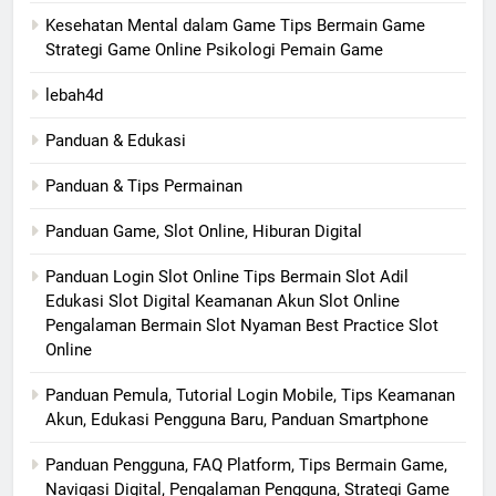
Kesehatan Mental dalam Game Tips Bermain Game
Strategi Game Online Psikologi Pemain Game
lebah4d
Panduan & Edukasi
Panduan & Tips Permainan
Panduan Game, Slot Online, Hiburan Digital
Panduan Login Slot Online Tips Bermain Slot Adil
Edukasi Slot Digital Keamanan Akun Slot Online
Pengalaman Bermain Slot Nyaman Best Practice Slot
Online
Panduan Pemula, Tutorial Login Mobile, Tips Keamanan
Akun, Edukasi Pengguna Baru, Panduan Smartphone
Panduan Pengguna, FAQ Platform, Tips Bermain Game,
Navigasi Digital, Pengalaman Pengguna, Strategi Game