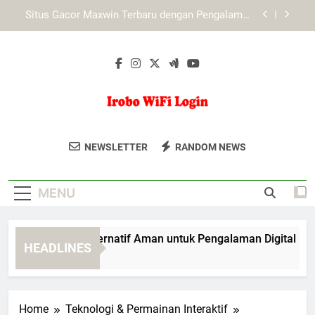
Skip
Situs Gacor Maxwin Terbaru dengan Pengalaman
Digital Lebih Praktis
to
content
Sistem Analisis Video untuk Evaluasi
Pertandingan: Teknologi Modern dalam Strategi
dan Performa Olahraga
Teknologi yang Mendukung Stabilitas Platform
Tiara4D dalam Ekosistem Hiburan Digital
LAE138 Link Alternatif Aman untuk Pengalaman
Digital Lebih Nyaman dan Terarah
Irobo WiFi
Situs Gacor Maxwin Terbaru dengan Pengalaman
Irobo WiFi Login Menyediakan Layanan
Digital Lebih Praktis
NEWSLETTER
RANDOM NEWS
Login
Akses WiFi Cepat Dan Mudah Dengan
Sistem Analisis Video untuk Evaluasi
Keamanan Terjamin Untuk Kebutuhan
Pertandingan: Teknologi Modern dalam Strategi
dan Performa Olahraga
MENU
Online Anda.
Teknologi yang Mendukung Stabilitas Platform
Tiara4D dalam Ekosistem Hiburan Digital
LAE138 Link Alternatif Aman untuk Pengalaman Digital Lebi
HEADLINES
3 Months Ago
Home
Teknologi & Permainan Interaktif