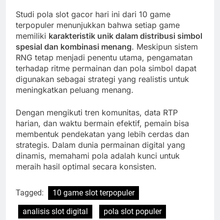
Studi pola slot gacor hari ini dari 10 game
terpopuler menunjukkan bahwa setiap game
memiliki
karakteristik unik dalam distribusi simbol
spesial dan kombinasi menang
. Meskipun sistem
RNG tetap menjadi penentu utama, pengamatan
terhadap ritme permainan dan pola simbol dapat
digunakan sebagai strategi yang realistis untuk
meningkatkan peluang menang.
Dengan mengikuti tren komunitas, data RTP
harian, dan waktu bermain efektif, pemain bisa
membentuk pendekatan yang lebih cerdas dan
strategis. Dalam dunia permainan digital yang
dinamis, memahami pola adalah kunci untuk
meraih hasil optimal secara konsisten.
Tagged:
10 game slot terpopuler
analisis slot digital
pola slot populer