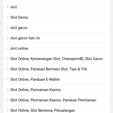
slot
Slot Demo
slot gacor
slot gacor hari ini
slot online
Slot Online, Kemenangan Slot, Champion4D, Slot Gacor
Slot Online, Panduan Bermain Slot, Tips & Trik
Slot Online, Panduan E-Wallet
Slot Online, Permainan Kasino
Slot Online, Permainan Kasino, Panduan Permainan
Slot Online, Slot Bertema, Petualangan