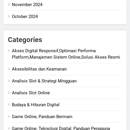
November 2024
October 2024
Categories
Akses Digital Responsif,Optimasi Performa
Platform,Manajemen Sistem Online,Solusi Akses Resmi
Aksesibilitas dan Keamanan
Analisis Slot & Strategi Mingguan
Analisis Slot Online
Budaya & Hiburan Digital
Game Online, Panduan Bermain
Game Online, Teknologi Digital, Panduan Pengguna