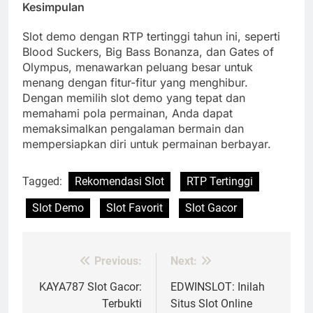
Kesimpulan
Slot demo dengan RTP tertinggi tahun ini, seperti
Blood Suckers, Big Bass Bonanza, dan Gates of
Olympus, menawarkan peluang besar untuk
menang dengan fitur-fitur yang menghibur.
Dengan memilih slot demo yang tepat dan
memahami pola permainan, Anda dapat
memaksimalkan pengalaman bermain dan
mempersiapkan diri untuk permainan berbayar.
Tagged:
Rekomendasi Slot
RTP Tertinggi
Slot Demo
Slot Favorit
Slot Gacor
Previous:
Next:
Post
navigation
KAYA787 Slot Gacor:
EDWINSLOT: Inilah
Terbukti
Situs Slot Online