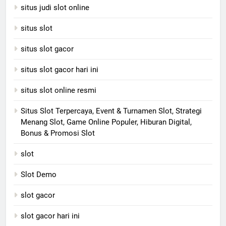
situs judi slot online
situs slot
situs slot gacor
situs slot gacor hari ini
situs slot online resmi
Situs Slot Terpercaya, Event & Turnamen Slot, Strategi
Menang Slot, Game Online Populer, Hiburan Digital,
Bonus & Promosi Slot
slot
Slot Demo
slot gacor
slot gacor hari ini