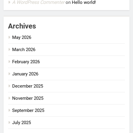
A WordPress Commenter
on
Hello world!
Archives
May 2026
March 2026
February 2026
January 2026
December 2025
November 2025
September 2025
July 2025