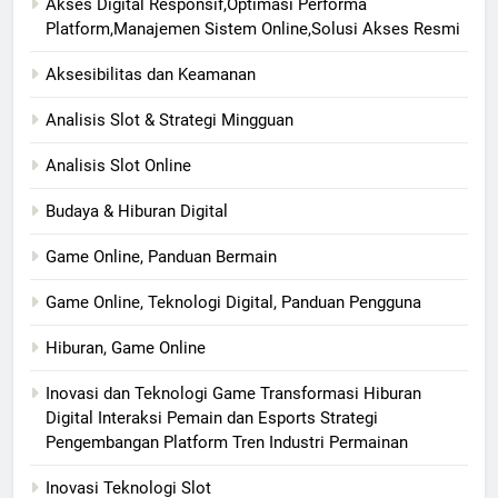
Akses Digital Responsif,Optimasi Performa
Platform,Manajemen Sistem Online,Solusi Akses Resmi
Aksesibilitas dan Keamanan
Analisis Slot & Strategi Mingguan
Analisis Slot Online
Budaya & Hiburan Digital
Game Online, Panduan Bermain
Game Online, Teknologi Digital, Panduan Pengguna
Hiburan, Game Online
Inovasi dan Teknologi Game Transformasi Hiburan
Digital Interaksi Pemain dan Esports Strategi
Pengembangan Platform Tren Industri Permainan
Inovasi Teknologi Slot