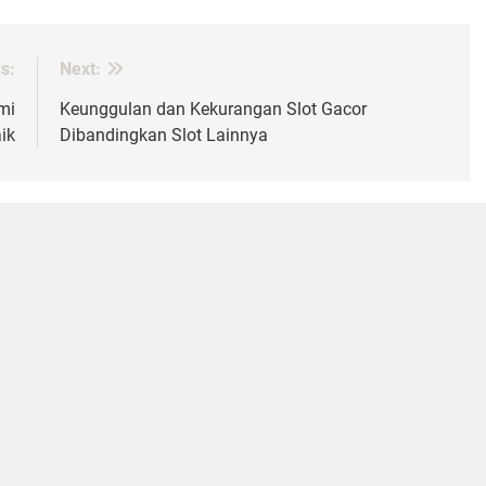
s:
Next:
mi
Keunggulan dan Kekurangan Slot Gacor
ik
Dibandingkan Slot Lainnya