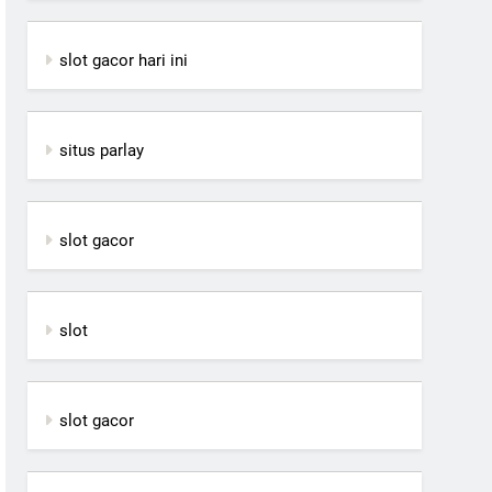
slot gacor hari ini
situs parlay
slot gacor
slot
slot gacor