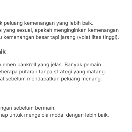
uk peluang kemenangan yang lebih baik.
itas yang sesuai, apakah menginginkan kemenangan
au kemenangan besar tapi jarang (volatilitas tinggi).
ik
ajemen bankroll yang jelas. Banyak pemain
erapa putaran tanpa strategi yang matang.
odal sebelum mendapatkan peluang menang.
ngan sebelum bermain.
ahap untuk mengelola modal dengan lebih baik.