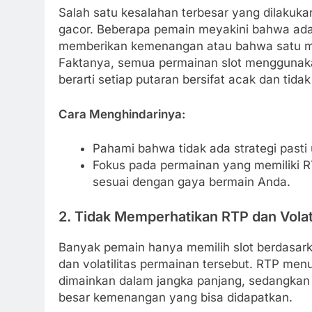
Salah satu kesalahan terbesar yang dilakuka
gacor. Beberapa pemain meyakini bahwa ada 
memberikan kemenangan atau bahwa satu mes
Faktanya, semua permainan slot menggunak
berarti setiap putaran bersifat acak dan tidak
Cara Menghindarinya:
Pahami bahwa tidak ada strategi pasti
Fokus pada permainan yang memiliki RTP
sesuai dengan gaya bermain Anda.
2. Tidak Memperhatikan RTP dan Volati
Banyak pemain hanya memilih slot berdasar
dan volatilitas permainan tersebut. RTP me
dimainkan dalam jangka panjang, sedangkan 
besar kemenangan yang bisa didapatkan.