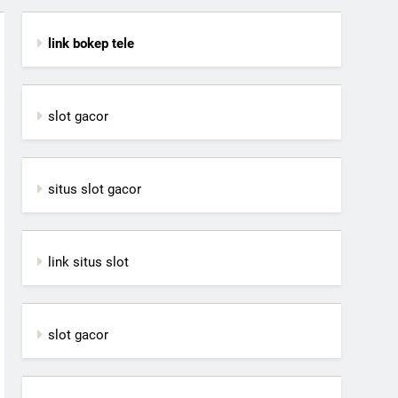
link bokep tele
slot gacor
situs slot gacor
link situs slot
slot gacor