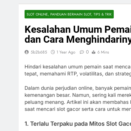
SLOT ONLINE, PANDUAN BERMAIN SLOT, TIPS & TRIK
Kesalahan Umum Pemain
dan Cara Menghindarin
0
5b2b685
1 Year Ago
6 Mins
Hindari kesalahan umum pemain saat mencari 
tepat, memahami RTP, volatilitas, dan strate
Dalam dunia perjudian online, banyak pemai
kemenangan besar. Namun, sering kali mere
peluang menang. Artikel ini akan membahas
saat mencari slot gacor serta cara untuk me
1. Terlalu Terpaku pada Mitos Slot Gac