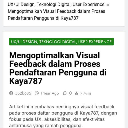
UX/UI Design, Teknologi Digital, User Experience
Mengoptimalkan Visual Feedback dalam Proses
Pendaftaran Pengguna di Kaya787
UX/UI DESIGN, TEKNOLOGI DIGITAL, USER EXPERIENCE
Mengoptimalkan Visual
Feedback dalam Proses
Pendaftaran Pengguna di
Kaya787
0
5b2b685
1 Year Ago
7 Mins
Artikel ini membahas pentingnya visual feedback
pada proses daftar pengguna di Kaya787, dengan
fokus pada UX, aksesibilitas, dan efektivitas
antarmuka yang ramah pengguna.