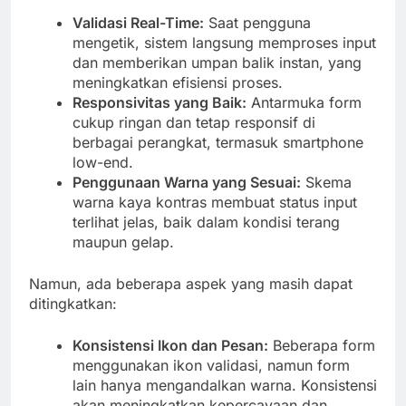
Validasi Real-Time:
Saat pengguna
mengetik, sistem langsung memproses input
dan memberikan umpan balik instan, yang
meningkatkan efisiensi proses.
Responsivitas yang Baik:
Antarmuka form
cukup ringan dan tetap responsif di
berbagai perangkat, termasuk smartphone
low-end.
Penggunaan Warna yang Sesuai:
Skema
warna kaya kontras membuat status input
terlihat jelas, baik dalam kondisi terang
maupun gelap.
Namun, ada beberapa aspek yang masih dapat
ditingkatkan:
Konsistensi Ikon dan Pesan:
Beberapa form
menggunakan ikon validasi, namun form
lain hanya mengandalkan warna. Konsistensi
akan meningkatkan kepercayaan dan