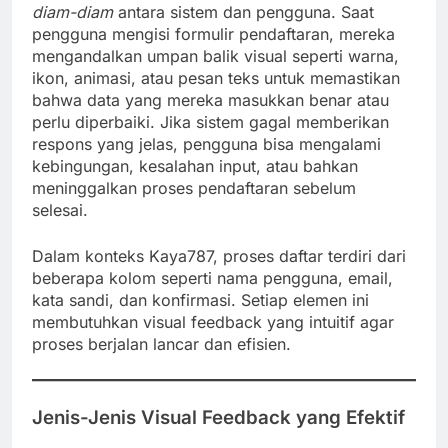
diam-diam
antara sistem dan pengguna. Saat
pengguna mengisi formulir pendaftaran, mereka
mengandalkan umpan balik visual seperti warna,
ikon, animasi, atau pesan teks untuk memastikan
bahwa data yang mereka masukkan benar atau
perlu diperbaiki. Jika sistem gagal memberikan
respons yang jelas, pengguna bisa mengalami
kebingungan, kesalahan input, atau bahkan
meninggalkan proses pendaftaran sebelum
selesai.
Dalam konteks Kaya787, proses daftar terdiri dari
beberapa kolom seperti nama pengguna, email,
kata sandi, dan konfirmasi. Setiap elemen ini
membutuhkan visual feedback yang intuitif agar
proses berjalan lancar dan efisien.
Jenis-Jenis Visual Feedback yang Efektif