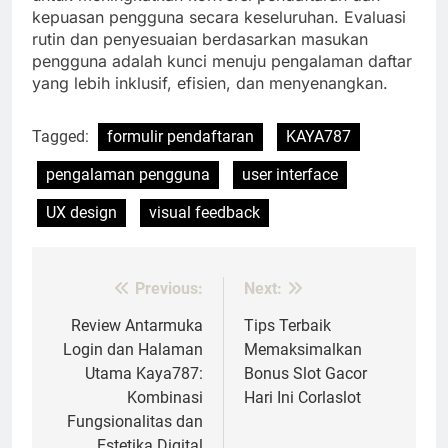
kepuasan pengguna secara keseluruhan. Evaluasi
rutin dan penyesuaian berdasarkan masukan
pengguna adalah kunci menuju pengalaman daftar
yang lebih inklusif, efisien, dan menyenangkan.
Tagged:
formulir pendaftaran
KAYA787
pengalaman pengguna
user interface
UX design
visual feedback
Previous:
Next:
Post
navigation
Review Antarmuka
Tips Terbaik
Login dan Halaman
Memaksimalkan
Utama Kaya787:
Bonus Slot Gacor
Kombinasi
Hari Ini Corlaslot
Fungsionalitas dan
Estetika Digital