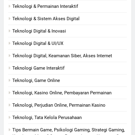
Teknologi & Permainan Interaktif
Teknologi & Sistem Akses Digital
Teknologi Digital & Inovasi
Teknologi Digital & UI/UX
Teknologi Digital, Keamanan Siber, Akses Internet
Teknologi Game Interaktif
Teknologi, Game Online
Teknologi, Kasino Online, Pembayaran Permainan
Teknologi, Perjudian Online, Permainan Kasino
Teknologi, Tata Kelola Perusahaan
Tips Bermain Game, Psikologi Gaming, Strategi Gaming,