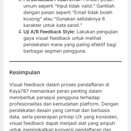
umum seperti “Input tidak valid.” Gantilah
dengan pesan seperti “Email tidak boleh
kosong” atau “Gunakan setidaknya 6
karakter untuk kata sandi.”
Uji A/B Feedback Style:
Lakukan pengujian
gaya visual feedback untuk melihat
pendekatan mana yang paling efektif bagi
berbagai segmen pengguna.
Kesimpulan
Visual feedback dalam proses pendaftaran di
Kaya787 memainkan peran penting dalam
membentuk persepsi pengguna terhadap
profesionalitas dan kemudahan platform. Dengan
pendekatan desain yang cermat dan berbasis
data, serta penerapan prinsip UX yang konsisten,
visual feedback dapat menjadi alat yang ampuh
untuk meningkatkan konversi pendaftaran dan