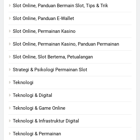
Slot Online, Panduan Bermain Slot, Tips & Trik
Slot Online, Panduan E-Wallet
Slot Online, Permainan Kasino
Slot Online, Permainan Kasino, Panduan Permainan
Slot Online, Slot Bertema, Petualangan
Strategi & Psikologi Permainan Slot
Teknologi
Teknologi & Digital
Teknologi & Game Online
Teknologi & Infrastruktur Digital
Teknologi & Permainan