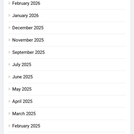
February 2026
January 2026
December 2025
November 2025
September 2025
July 2025
June 2025
May 2025
April 2025
March 2025
February 2025