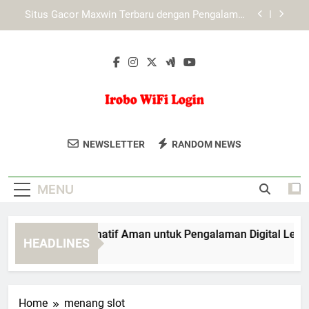
Skip
Sistem Analisis Video untuk Evaluasi
to
Pertandingan: Teknologi Modern dalam Strategi
dan Performa Olahraga
content
Teknologi yang Mendukung Stabilitas Platform
Tiara4D dalam Ekosistem Hiburan Digital
LAE138 Link Alternatif Aman untuk Pengalaman
Digital Lebih Nyaman dan Terarah
Situs Gacor Maxwin Terbaru dengan Pengalaman
Digital Lebih Praktis
Irobo WiFi
Irobo WiFi Login Menyediakan Layanan
Sistem Analisis Video untuk Evaluasi
NEWSLETTER
RANDOM NEWS
Pertandingan: Teknologi Modern dalam Strategi
Login
Akses WiFi Cepat Dan Mudah Dengan
dan Performa Olahraga
Teknologi yang Mendukung Stabilitas Platform
Keamanan Terjamin Untuk Kebutuhan
Tiara4D dalam Ekosistem Hiburan Digital
MENU
Online Anda.
E138 Link Alternatif Aman untuk Pengalaman Digital Lebih N
HEADLINES
onths Ago
Home
menang slot