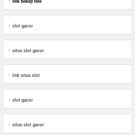
link bokep tele
slot gacor
situs slot gacor
link situs slot
slot gacor
situs slot gacor