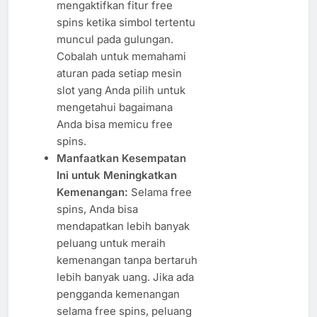
mengaktifkan fitur free
spins ketika simbol tertentu
muncul pada gulungan.
Cobalah untuk memahami
aturan pada setiap mesin
slot yang Anda pilih untuk
mengetahui bagaimana
Anda bisa memicu free
spins.
Manfaatkan Kesempatan
Ini untuk Meningkatkan
Kemenangan:
Selama free
spins, Anda bisa
mendapatkan lebih banyak
peluang untuk meraih
kemenangan tanpa bertaruh
lebih banyak uang. Jika ada
pengganda kemenangan
selama free spins, peluang