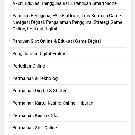
Akun, Edukasi Pengguna Baru, Panduan Smartphone
Panduan Pengguna, FAQ Platform, Tips Bermain Game,
Navigasi Digital, Pengalaman Pengguna, Strategi Game
Online, Edukasi Digital
Panduan Slot Online & Edukasi Game Digital
Pengalaman Digital Praktis
Perjudian Online
Permainan & Teknologi
Permainan Digital & Strategi
Permainan Kartu, Kasino Online, Hiburan
Permainan Kasino, Slot
Permainan Slot Online