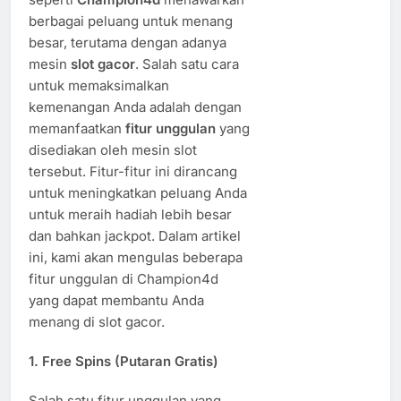
berbagai peluang untuk menang
besar, terutama dengan adanya
mesin
slot gacor
. Salah satu cara
untuk memaksimalkan
kemenangan Anda adalah dengan
memanfaatkan
fitur unggulan
yang
disediakan oleh mesin slot
tersebut. Fitur-fitur ini dirancang
untuk meningkatkan peluang Anda
untuk meraih hadiah lebih besar
dan bahkan jackpot. Dalam artikel
ini, kami akan mengulas beberapa
fitur unggulan di Champion4d
yang dapat membantu Anda
menang di slot gacor.
1.
Free Spins (Putaran Gratis)
Salah satu fitur unggulan yang