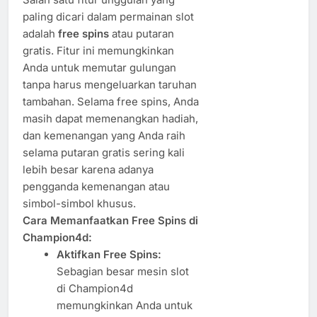
paling dicari dalam permainan slot
adalah
free spins
atau putaran
gratis. Fitur ini memungkinkan
Anda untuk memutar gulungan
tanpa harus mengeluarkan taruhan
tambahan. Selama free spins, Anda
masih dapat memenangkan hadiah,
dan kemenangan yang Anda raih
selama putaran gratis sering kali
lebih besar karena adanya
pengganda kemenangan atau
simbol-simbol khusus.
Cara Memanfaatkan Free Spins di
Champion4d:
Aktifkan Free Spins:
Sebagian besar mesin slot
di Champion4d
memungkinkan Anda untuk