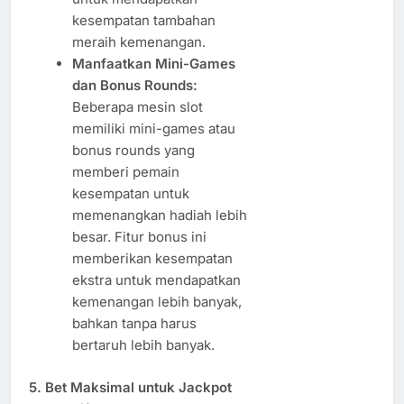
kesempatan tambahan
meraih kemenangan.
Manfaatkan Mini-Games
dan Bonus Rounds:
Beberapa mesin slot
memiliki mini-games atau
bonus rounds yang
memberi pemain
kesempatan untuk
memenangkan hadiah lebih
besar. Fitur bonus ini
memberikan kesempatan
ekstra untuk mendapatkan
kemenangan lebih banyak,
bahkan tanpa harus
bertaruh lebih banyak.
5.
Bet Maksimal untuk Jackpot