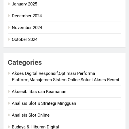
January 2025
December 2024
November 2024
October 2024
Categories
Akses Digital Responsif,Optimasi Performa
Platform,Manajemen Sistem Online,Solusi Akses Resmi
Aksesibilitas dan Keamanan
Analisis Slot & Strategi Mingguan
Analisis Slot Online
Budaya & Hiburan Digital