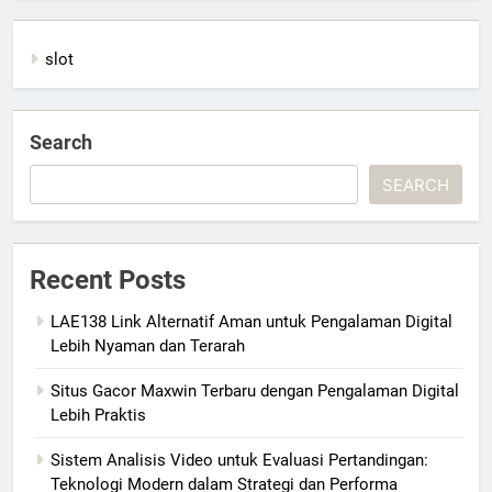
slot
Search
SEARCH
Recent Posts
LAE138 Link Alternatif Aman untuk Pengalaman Digital
Lebih Nyaman dan Terarah
Situs Gacor Maxwin Terbaru dengan Pengalaman Digital
Lebih Praktis
Sistem Analisis Video untuk Evaluasi Pertandingan:
Teknologi Modern dalam Strategi dan Performa