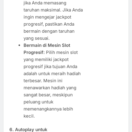
jika Anda memasang
taruhan maksimal. Jika Anda
ingin mengejar jackpot
progresif, pastikan Anda
bermain dengan taruhan
yang sesuai.
Bermain di Mesin Slot
Progresif:
Pilih mesin slot
yang memiliki jackpot
progresif jika tujuan Anda
adalah untuk meraih hadiah
terbesar. Mesin ini
menawarkan hadiah yang
sangat besar, meskipun
peluang untuk
memenangkannya lebih
kecil.
6.
Autoplay untuk