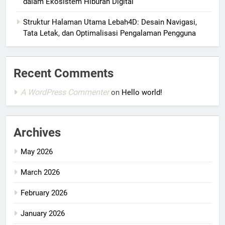
dalam Ekosistem Hiburan Digital
Struktur Halaman Utama Lebah4D: Desain Navigasi,
Tata Letak, dan Optimalisasi Pengalaman Pengguna
Recent Comments
A WordPress Commenter
on
Hello world!
Archives
May 2026
March 2026
February 2026
January 2026