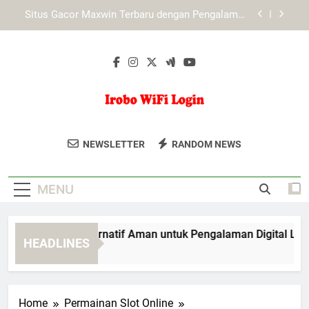
Skip
Sistem Analisis Video untuk Evaluasi
to
Pertandingan: Teknologi Modern dalam Strategi
content
dan Performa Olahraga
Teknologi yang Mendukung Stabilitas Platform
Tiara4D dalam Ekosistem Hiburan Digital
LAE138 Link Alternatif Aman untuk Pengalaman
Digital Lebih Nyaman dan Terarah
Situs Gacor Maxwin Terbaru dengan Pengalaman
Digital Lebih Praktis
Irobo WiFi
Irobo WiFi Login Menyediakan Layanan
Sistem Analisis Video untuk Evaluasi
NEWSLETTER
RANDOM NEWS
Pertandingan: Teknologi Modern dalam Strategi
Login
Akses WiFi Cepat Dan Mudah Dengan
dan Performa Olahraga
Teknologi yang Mendukung Stabilitas Platform
Keamanan Terjamin Untuk Kebutuhan
Tiara4D dalam Ekosistem Hiburan Digital
MENU
Online Anda.
LAE138 Link Alternatif Aman untuk Pengalaman Digital Lebih
HEADLINES
 Months Ago
Home
Permainan Slot Online