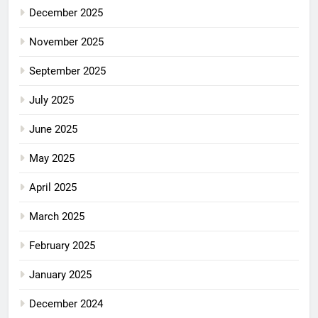
December 2025
November 2025
September 2025
July 2025
June 2025
May 2025
April 2025
March 2025
February 2025
January 2025
December 2024