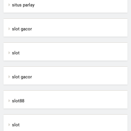
situs parlay
slot gacor
slot
slot gacor
slot88
slot