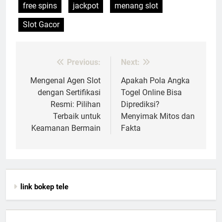
free spins
jackpot
menang slot
Slot Gacor
Previous:
Next:
Post
navigation
Mengenal Agen Slot
Apakah Pola Angka
dengan Sertifikasi
Togel Online Bisa
Resmi: Pilihan
Diprediksi?
Terbaik untuk
Menyimak Mitos dan
Keamanan Bermain
Fakta
link bokep tele