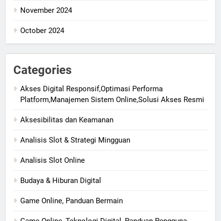
November 2024
October 2024
Categories
Akses Digital Responsif,Optimasi Performa
Platform,Manajemen Sistem Online,Solusi Akses Resmi
Aksesibilitas dan Keamanan
Analisis Slot & Strategi Mingguan
Analisis Slot Online
Budaya & Hiburan Digital
Game Online, Panduan Bermain