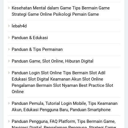
Kesehatan Mental dalam Game Tips Bermain Game
Strategi Game Online Psikologi Pemain Game
lebah4d
Panduan & Edukasi
Panduan & Tips Permainan
Panduan Game, Slot Online, Hiburan Digital
Panduan Login Slot Online Tips Bermain Slot Adil
Edukasi Slot Digital Keamanan Akun Slot Online
Pengalaman Bermain Slot Nyaman Best Practice Slot
Online
Panduan Pemula, Tutorial Login Mobile, Tips Keamanan
Akun, Edukasi Pengguna Baru, Panduan Smartphone
Panduan Pengguna, FAQ Platform, Tips Bermain Game,
Navigasi Digital, Pengalaman Pengguna, Strategi Game