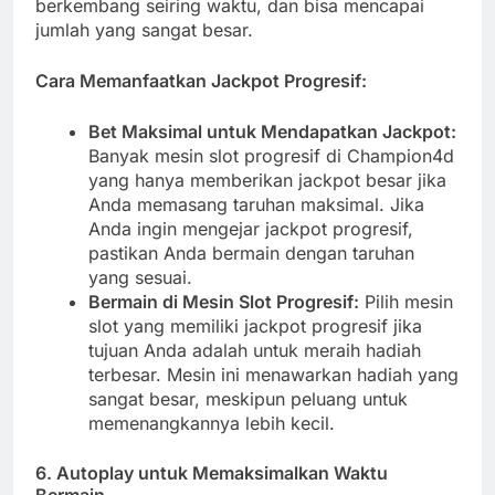
berkembang seiring waktu, dan bisa mencapai
jumlah yang sangat besar.
Cara Memanfaatkan Jackpot Progresif:
Bet Maksimal untuk Mendapatkan Jackpot:
Banyak mesin slot progresif di Champion4d
yang hanya memberikan jackpot besar jika
Anda memasang taruhan maksimal. Jika
Anda ingin mengejar jackpot progresif,
pastikan Anda bermain dengan taruhan
yang sesuai.
Bermain di Mesin Slot Progresif:
Pilih mesin
slot yang memiliki jackpot progresif jika
tujuan Anda adalah untuk meraih hadiah
terbesar. Mesin ini menawarkan hadiah yang
sangat besar, meskipun peluang untuk
memenangkannya lebih kecil.
6.
Autoplay untuk Memaksimalkan Waktu