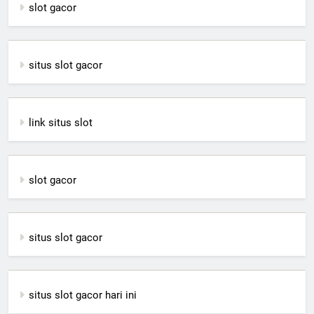
slot gacor
situs slot gacor
link situs slot
slot gacor
situs slot gacor
situs slot gacor hari ini