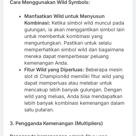
Cara Menggunakan Wild Symbols:
Manfaatkan Wild untuk Menyusun
Kombinasi:
Ketika simbol wild muncul pada
gulungan, ia akan menggantikan simbol lain
untuk membentuk kombinasi yang
menguntungkan. Pastikan untuk selalu
memperhatikan simbol wild dan bagaimana
mereka dapat memperbesar peluang
kemenangan Anda.
Fitur Wild yang Diperluas:
Beberapa mesin
slot di Champion4d memiliki fitur wild yang
dapat memperluas atau melebar untuk
mencakup lebih banyak gulungan. Dengan
wild yang meluas, Anda bisa mendapatkan
lebih banyak kombinasi kemenangan dalam
satu putaran.
3.
Pengganda Kemenangan (Multipliers)