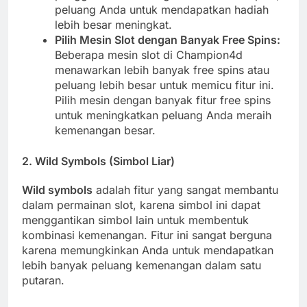
peluang Anda untuk mendapatkan hadiah
lebih besar meningkat.
Pilih Mesin Slot dengan Banyak Free Spins:
Beberapa mesin slot di Champion4d
menawarkan lebih banyak free spins atau
peluang lebih besar untuk memicu fitur ini.
Pilih mesin dengan banyak fitur free spins
untuk meningkatkan peluang Anda meraih
kemenangan besar.
2.
Wild Symbols (Simbol Liar)
Wild symbols
adalah fitur yang sangat membantu
dalam permainan slot, karena simbol ini dapat
menggantikan simbol lain untuk membentuk
kombinasi kemenangan. Fitur ini sangat berguna
karena memungkinkan Anda untuk mendapatkan
lebih banyak peluang kemenangan dalam satu
putaran.