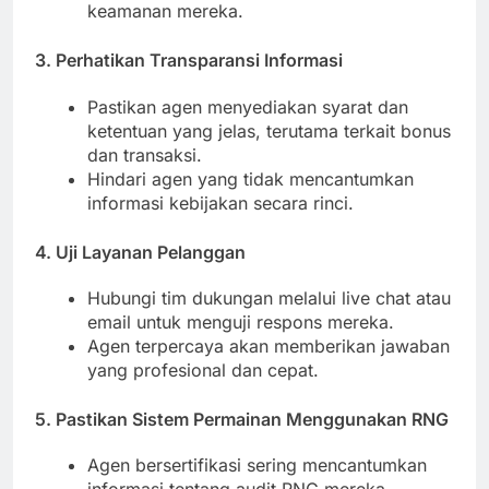
keamanan mereka.
3. Perhatikan Transparansi Informasi
Pastikan agen menyediakan syarat dan
ketentuan yang jelas, terutama terkait bonus
dan transaksi.
Hindari agen yang tidak mencantumkan
informasi kebijakan secara rinci.
4. Uji Layanan Pelanggan
Hubungi tim dukungan melalui live chat atau
email untuk menguji respons mereka.
Agen terpercaya akan memberikan jawaban
yang profesional dan cepat.
5. Pastikan Sistem Permainan Menggunakan RNG
Agen bersertifikasi sering mencantumkan