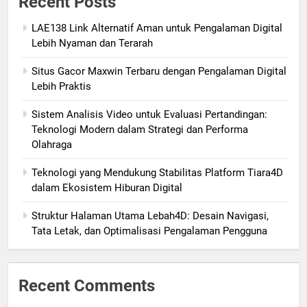
Recent Posts
LAE138 Link Alternatif Aman untuk Pengalaman Digital
Lebih Nyaman dan Terarah
Situs Gacor Maxwin Terbaru dengan Pengalaman Digital
Lebih Praktis
Sistem Analisis Video untuk Evaluasi Pertandingan:
Teknologi Modern dalam Strategi dan Performa
Olahraga
Teknologi yang Mendukung Stabilitas Platform Tiara4D
dalam Ekosistem Hiburan Digital
Struktur Halaman Utama Lebah4D: Desain Navigasi,
Tata Letak, dan Optimalisasi Pengalaman Pengguna
Recent Comments