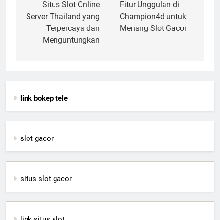
Situs Slot Online
Fitur Unggulan di
Server Thailand yang
Champion4d untuk
Terpercaya dan
Menang Slot Gacor
Menguntungkan
link bokep tele
slot gacor
situs slot gacor
link situs slot