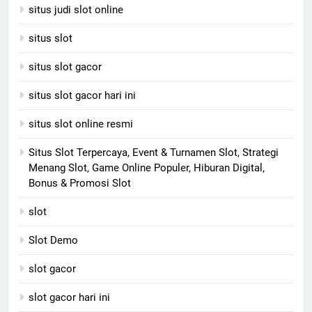
situs judi slot online
situs slot
situs slot gacor
situs slot gacor hari ini
situs slot online resmi
Situs Slot Terpercaya, Event & Turnamen Slot, Strategi
Menang Slot, Game Online Populer, Hiburan Digital,
Bonus & Promosi Slot
slot
Slot Demo
slot gacor
slot gacor hari ini