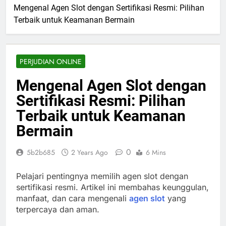
Mengenal Agen Slot dengan Sertifikasi Resmi: Pilihan
Terbaik untuk Keamanan Bermain
PERJUDIAN ONLINE
Mengenal Agen Slot dengan
Sertifikasi Resmi: Pilihan
Terbaik untuk Keamanan
Bermain
0
5b2b685
2 Years Ago
6 Mins
Pelajari pentingnya memilih agen slot dengan
sertifikasi resmi. Artikel ini membahas keunggulan,
manfaat, dan cara mengenali
agen slot
yang
terpercaya dan aman.