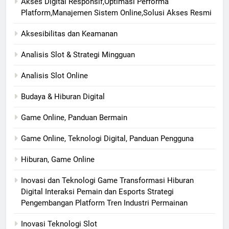
Akses Digital Responsif,Optimasi Performa
Platform,Manajemen Sistem Online,Solusi Akses Resmi
Aksesibilitas dan Keamanan
Analisis Slot & Strategi Mingguan
Analisis Slot Online
Budaya & Hiburan Digital
Game Online, Panduan Bermain
Game Online, Teknologi Digital, Panduan Pengguna
Hiburan, Game Online
Inovasi dan Teknologi Game Transformasi Hiburan
Digital Interaksi Pemain dan Esports Strategi
Pengembangan Platform Tren Industri Permainan
Inovasi Teknologi Slot