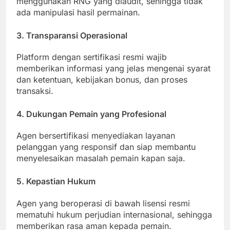
menggunakan RNG yang diaudit, sehingga tidak
ada manipulasi hasil permainan.
3. Transparansi Operasional
Platform dengan sertifikasi resmi wajib
memberikan informasi yang jelas mengenai syarat
dan ketentuan, kebijakan bonus, dan proses
transaksi.
4. Dukungan Pemain yang Profesional
Agen bersertifikasi menyediakan layanan
pelanggan yang responsif dan siap membantu
menyelesaikan masalah pemain kapan saja.
5. Kepastian Hukum
Agen yang beroperasi di bawah lisensi resmi
mematuhi hukum perjudian internasional, sehingga
memberikan rasa aman kepada pemain.