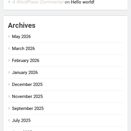
A WordPress Commenter
on
Hello world!
Archives
May 2026
March 2026
February 2026
January 2026
December 2025
November 2025
September 2025
July 2025