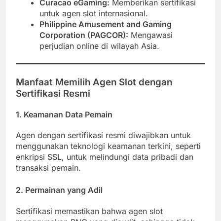
Curacao eGaming:
Memberikan sertifikasi
untuk agen slot internasional.
Philippine Amusement and Gaming
Corporation (PAGCOR):
Mengawasi
perjudian online di wilayah Asia.
Manfaat Memilih Agen Slot dengan
Sertifikasi Resmi
1. Keamanan Data Pemain
Agen dengan sertifikasi resmi diwajibkan untuk
menggunakan teknologi keamanan terkini, seperti
enkripsi SSL, untuk melindungi data pribadi dan
transaksi pemain.
2. Permainan yang Adil
Sertifikasi memastikan bahwa agen slot