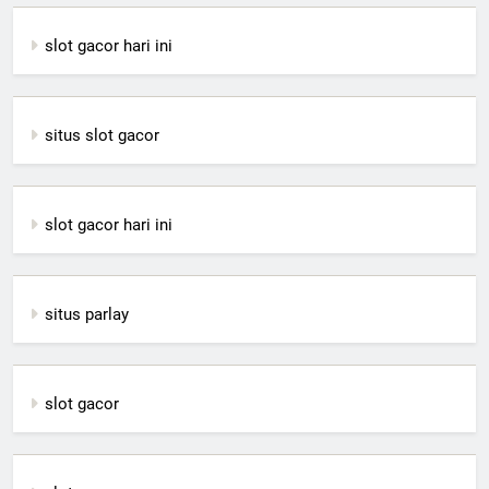
slot gacor hari ini
situs slot gacor
slot gacor hari ini
situs parlay
slot gacor