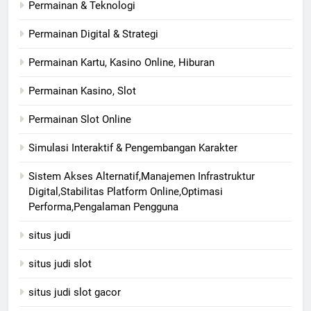
Permainan & Teknologi
Permainan Digital & Strategi
Permainan Kartu, Kasino Online, Hiburan
Permainan Kasino, Slot
Permainan Slot Online
Simulasi Interaktif & Pengembangan Karakter
Sistem Akses Alternatif,Manajemen Infrastruktur
Digital,Stabilitas Platform Online,Optimasi
Performa,Pengalaman Pengguna
situs judi
situs judi slot
situs judi slot gacor