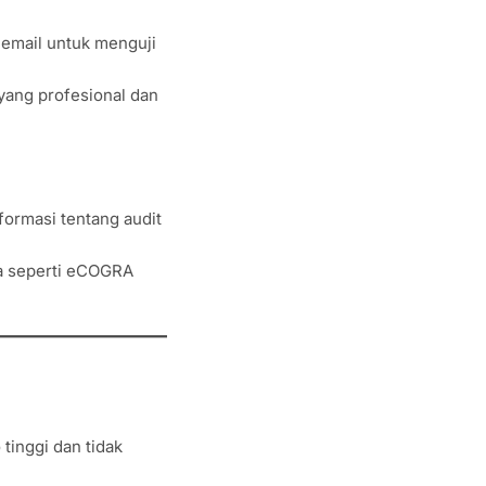
 email untuk menguji
ang profesional dan
formasi tentang audit
iga seperti eCOGRA
tinggi dan tidak