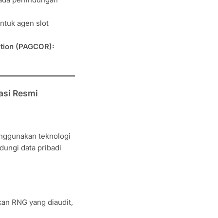
ntuk agen slot
tion (PAGCOR):
asi Resmi
enggunakan teknologi
dungi data pribadi
an RNG yang diaudit,