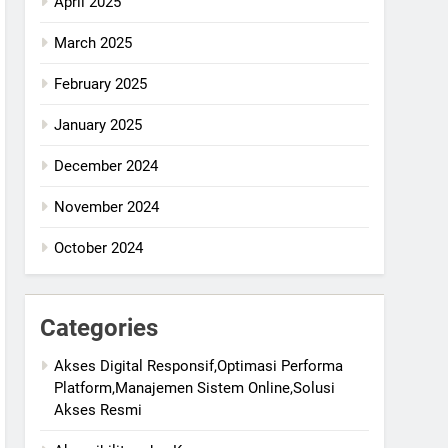
April 2025
March 2025
February 2025
January 2025
December 2024
November 2024
October 2024
Categories
Akses Digital Responsif,Optimasi Performa
Platform,Manajemen Sistem Online,Solusi
Akses Resmi