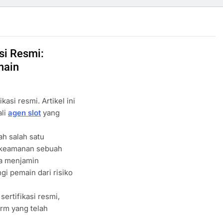
si Resmi:
main
asi resmi. Artikel ini
ali
agen slot
yang
ah salah satu
n keamanan sebuah
ya menjamin
gi pemain dari risiko
sertifikasi resmi,
rm yang telah