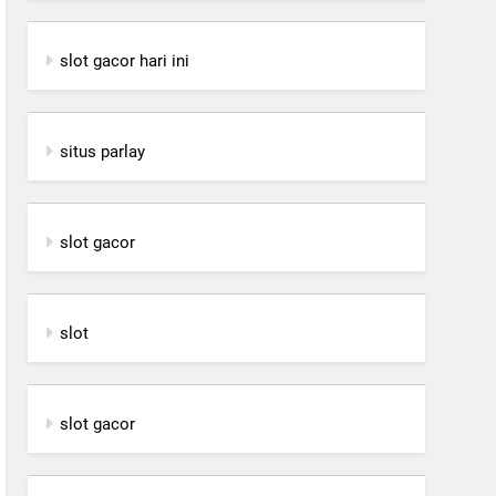
slot gacor hari ini
situs parlay
slot gacor
slot
slot gacor