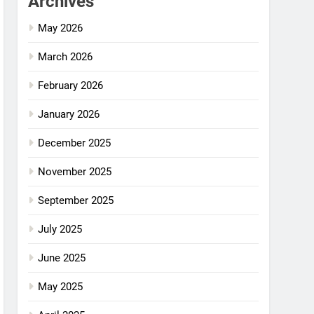
Archives
May 2026
March 2026
February 2026
January 2026
December 2025
November 2025
September 2025
July 2025
June 2025
May 2025