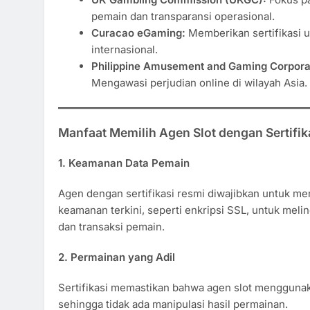
pemain dan transparansi operasional.
Curacao eGaming:
Memberikan sertifikasi u
internasional.
Philippine Amusement and Gaming Corpora
Mengawasi perjudian online di wilayah Asia.
Manfaat Memilih Agen Slot dengan Sertifik
1. Keamanan Data Pemain
Agen dengan sertifikasi resmi diwajibkan untuk m
keamanan terkini, seperti enkripsi SSL, untuk melin
dan transaksi pemain.
2. Permainan yang Adil
Sertifikasi memastikan bahwa agen slot menggunak
sehingga tidak ada manipulasi hasil permainan.