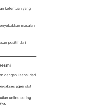
dan ketentuan yang
 menyebabkan masalah
san positif dari
 Resmi
n dengan lisensi dari
ngakses agen slot
dian online sering
aya.