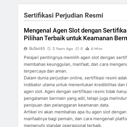
Sertifikasi Perjudian Resmi
Mengenal Agen Slot dengan Sertifika
Pilihan Terbaik untuk Keamanan Ber
5b2b685
2 Years Ago
0
6 Mins
Pelajari pentingnya memilih agen slot dengan sertifik
membahas keunggulan, manfaat, dan cara mengen
terpercaya dan aman.
Dalam dunia perjudian online, sertifikasi resmi adal
indikator utama untuk menentukan kredibilitas da
agen slot. Agen dengan sertifikasi resmi tidak han
pengalaman bermain yang adil, tetapi juga melindun
penipuan dan pelanggaran keamanan data.
Artikel ini akan membahas apa itu agen slot dengan 
manfaatnya bagi pemain, dan cara mengenali platfo
memenuhi standar operasional terbaik.