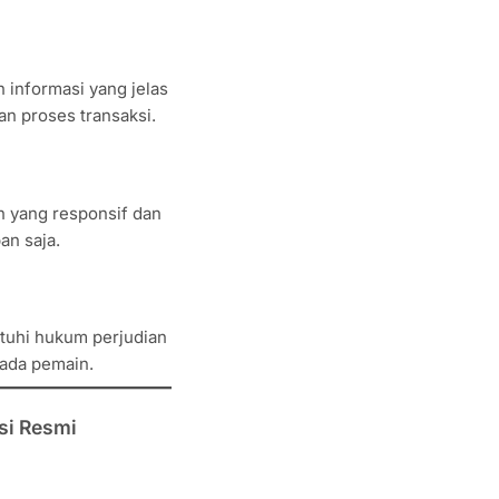
 informasi yang jelas
an proses transaksi.
n yang responsif dan
n saja.
tuhi hukum perjudian
pada pemain.
si Resmi