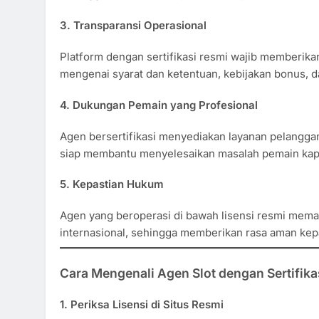
3. Transparansi Operasional
Platform dengan sertifikasi resmi wajib memberikan
mengenai syarat dan ketentuan, kebijakan bonus, d
4. Dukungan Pemain yang Profesional
Agen bersertifikasi menyediakan layanan pelangga
siap membantu menyelesaikan masalah pemain kapa
5. Kepastian Hukum
Agen yang beroperasi di bawah lisensi resmi mema
internasional, sehingga memberikan rasa aman ke
Cara Mengenali Agen Slot dengan Sertifika
1. Periksa Lisensi di Situs Resmi