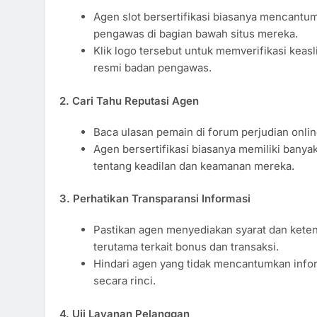
Agen slot bersertifikasi biasanya mencantu
pengawas di bagian bawah situs mereka.
Klik logo tersebut untuk memverifikasi keasl
resmi badan pengawas.
2. Cari Tahu Reputasi Agen
Baca ulasan pemain di forum perjudian onlin
Agen bersertifikasi biasanya memiliki banyak
tentang keadilan dan keamanan mereka.
3. Perhatikan Transparansi Informasi
Pastikan agen menyediakan syarat dan keten
terutama terkait bonus dan transaksi.
Hindari agen yang tidak mencantumkan infor
secara rinci.
4. Uji Layanan Pelanggan