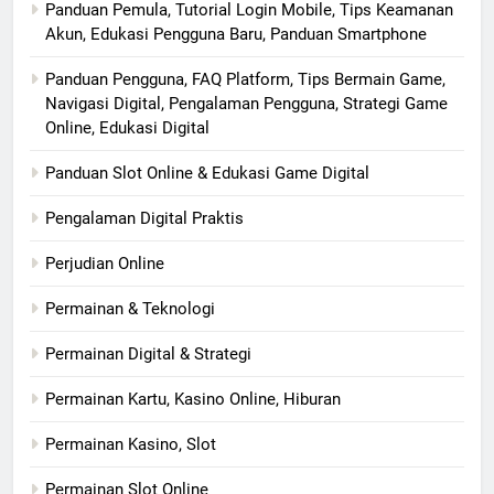
Panduan Pemula, Tutorial Login Mobile, Tips Keamanan
Akun, Edukasi Pengguna Baru, Panduan Smartphone
Panduan Pengguna, FAQ Platform, Tips Bermain Game,
Navigasi Digital, Pengalaman Pengguna, Strategi Game
Online, Edukasi Digital
Panduan Slot Online & Edukasi Game Digital
Pengalaman Digital Praktis
Perjudian Online
Permainan & Teknologi
Permainan Digital & Strategi
Permainan Kartu, Kasino Online, Hiburan
Permainan Kasino, Slot
Permainan Slot Online