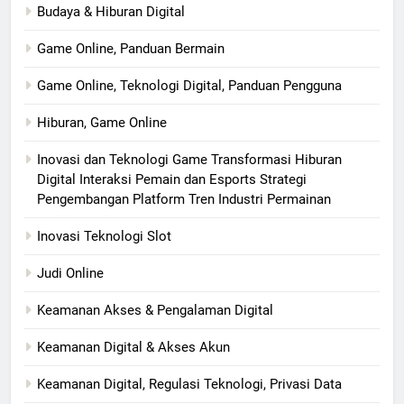
Budaya & Hiburan Digital
Game Online, Panduan Bermain
Game Online, Teknologi Digital, Panduan Pengguna
Hiburan, Game Online
Inovasi dan Teknologi Game Transformasi Hiburan
Digital Interaksi Pemain dan Esports Strategi
Pengembangan Platform Tren Industri Permainan
Inovasi Teknologi Slot
Judi Online
Keamanan Akses & Pengalaman Digital
Keamanan Digital & Akses Akun
Keamanan Digital, Regulasi Teknologi, Privasi Data