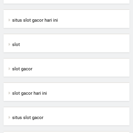
situs slot gacor hari ini
slot
slot gacor
slot gacor hari ini
situs slot gacor