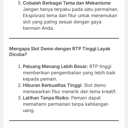
Cobalah Berbagai Tema dan Mekanisme
Jangan hanya terpaku pada satu permainan.
Eksplorasi tema dan fitur untuk menemukan
slot yang paling sesuai dengan gaya
bermain Anda.
Mengapa Slot Demo dengan RTP Tinggi Layak
Dicoba?
Peluang Menang Lebih Besar:
RTP tinggi
memberikan pengembalian yang lebih baik
kepada pemain.
Hiburan Berkualitas Tinggi:
Slot demo
menawarkan fitur menarik dan tema kreatif.
Latihan Tanpa Risiko:
Pemain dapat
memahami permainan tanpa kehilangan
uang.