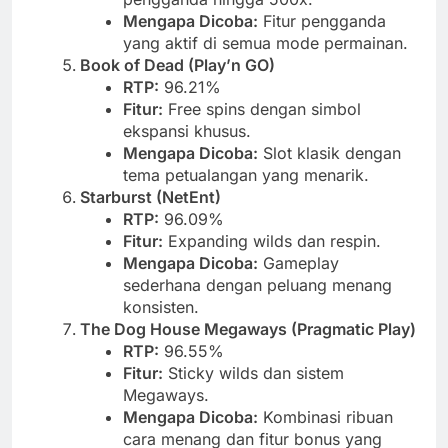
Mengapa Dicoba:
Fitur pengganda
yang aktif di semua mode permainan.
Book of Dead (Play’n GO)
RTP:
96.21%
Fitur:
Free spins dengan simbol
ekspansi khusus.
Mengapa Dicoba:
Slot klasik dengan
tema petualangan yang menarik.
Starburst (NetEnt)
RTP:
96.09%
Fitur:
Expanding wilds dan respin.
Mengapa Dicoba:
Gameplay
sederhana dengan peluang menang
konsisten.
The Dog House Megaways (Pragmatic Play)
RTP:
96.55%
Fitur:
Sticky wilds dan sistem
Megaways.
Mengapa Dicoba:
Kombinasi ribuan
cara menang dan fitur bonus yang