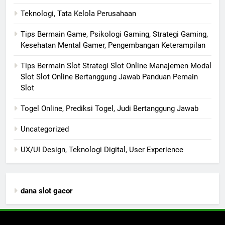
Teknologi, Tata Kelola Perusahaan
Tips Bermain Game, Psikologi Gaming, Strategi Gaming,
Kesehatan Mental Gamer, Pengembangan Keterampilan
Tips Bermain Slot Strategi Slot Online Manajemen Modal
Slot Slot Online Bertanggung Jawab Panduan Pemain
Slot
Togel Online, Prediksi Togel, Judi Bertanggung Jawab
Uncategorized
UX/UI Design, Teknologi Digital, User Experience
dana slot gacor