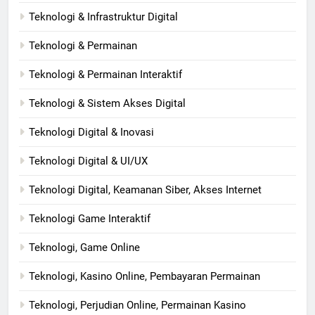
Teknologi & Infrastruktur Digital
Teknologi & Permainan
Teknologi & Permainan Interaktif
Teknologi & Sistem Akses Digital
Teknologi Digital & Inovasi
Teknologi Digital & UI/UX
Teknologi Digital, Keamanan Siber, Akses Internet
Teknologi Game Interaktif
Teknologi, Game Online
Teknologi, Kasino Online, Pembayaran Permainan
Teknologi, Perjudian Online, Permainan Kasino