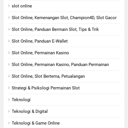
slot online
Slot Online, Kemenangan Slot, Champion4D, Slot Gacor
Slot Online, Panduan Bermain Slot, Tips & Trik
Slot Online, Panduan E-Wallet
Slot Online, Permainan Kasino
Slot Online, Permainan Kasino, Panduan Permainan
Slot Online, Slot Bertema, Petualangan
Strategi & Psikologi Permainan Slot
Teknologi
Teknologi & Digital
Teknologi & Game Online