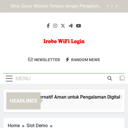
Skip
Situs Gacor Maxwin Terbaru dengan Pengalaman
to
Digital Lebih Praktis
content
Sistem Analisis Video untuk Evaluasi
Pertandingan: Teknologi Modern dalam Strategi
dan Performa Olahraga
Teknologi yang Mendukung Stabilitas Platform
Tiara4D dalam Ekosistem Hiburan Digital
LAE138 Link Alternatif Aman untuk Pengalaman
Digital Lebih Nyaman dan Terarah
Irobo WiFi
Situs Gacor Maxwin Terbaru dengan Pengalaman
Irobo WiFi Login Menyediakan Layanan
NEWSLETTER
RANDOM NEWS
Digital Lebih Praktis
Login
Akses WiFi Cepat Dan Mudah Dengan
Sistem Analisis Video untuk Evaluasi
Keamanan Terjamin Untuk Kebutuhan
Pertandingan: Teknologi Modern dalam Strategi
dan Performa Olahraga
MENU
Online Anda.
Teknologi yang Mendukung Stabilitas Platform
Tiara4D dalam Ekosistem Hiburan Digital
LAE138 Link Alternatif Aman untuk Pengalaman Digital Lebi
HEADLINES
3 Months Ago
Home
Slot Demo