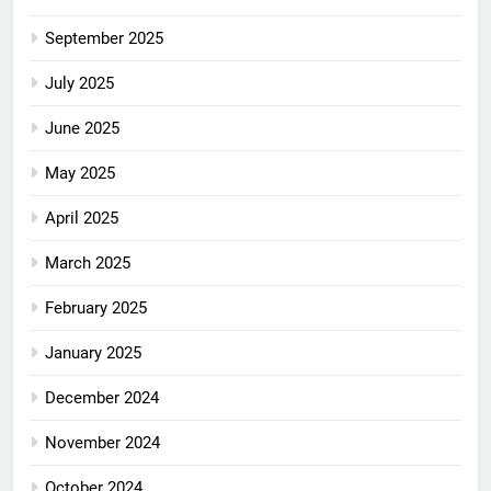
September 2025
July 2025
June 2025
May 2025
April 2025
March 2025
February 2025
January 2025
December 2024
November 2024
October 2024