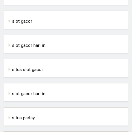
slot gacor
slot gacor hari ini
situs slot gacor
slot gacor hari ini
situs parlay