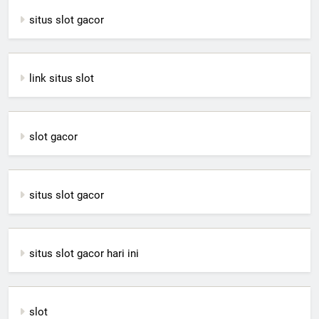
situs slot gacor
link situs slot
slot gacor
situs slot gacor
situs slot gacor hari ini
slot