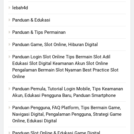
lebah4d
Panduan & Edukasi
Panduan & Tips Permainan
Panduan Game, Slot Online, Hiburan Digital
Panduan Login Slot Online Tips Bermain Slot Adil
Edukasi Slot Digital Keamanan Akun Slot Online
Pengalaman Bermain Slot Nyaman Best Practice Slot
Online
Panduan Pemula, Tutorial Login Mobile, Tips Keamanan
Akun, Edukasi Pengguna Baru, Panduan Smartphone
Panduan Pengguna, FAQ Platform, Tips Bermain Game,
Navigasi Digital, Pengalaman Pengguna, Strategi Game
Online, Edukasi Digital
Panduan Slot Online & Edukasi Game Digital