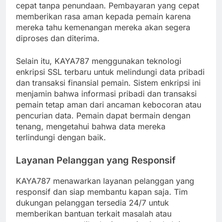
cepat tanpa penundaan. Pembayaran yang cepat
memberikan rasa aman kepada pemain karena
mereka tahu kemenangan mereka akan segera
diproses dan diterima.
Selain itu, KAYA787 menggunakan teknologi
enkripsi SSL terbaru untuk melindungi data pribadi
dan transaksi finansial pemain. Sistem enkripsi ini
menjamin bahwa informasi pribadi dan transaksi
pemain tetap aman dari ancaman kebocoran atau
pencurian data. Pemain dapat bermain dengan
tenang, mengetahui bahwa data mereka
terlindungi dengan baik.
Layanan Pelanggan yang Responsif
KAYA787 menawarkan layanan pelanggan yang
responsif dan siap membantu kapan saja. Tim
dukungan pelanggan tersedia 24/7 untuk
memberikan bantuan terkait masalah atau