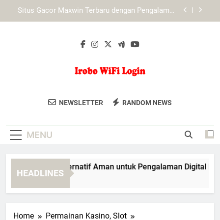
Skip
Situs Gacor Maxwin Terbaru dengan Pengalaman
Digital Lebih Praktis
to
content
Sistem Analisis Video untuk Evaluasi
Pertandingan: Teknologi Modern dalam Strategi
dan Performa Olahraga
Teknologi yang Mendukung Stabilitas Platform
Tiara4D dalam Ekosistem Hiburan Digital
LAE138 Link Alternatif Aman untuk Pengalaman
Digital Lebih Nyaman dan Terarah
Irobo WiFi
Situs Gacor Maxwin Terbaru dengan Pengalaman
Irobo WiFi Login Menyediakan Layanan
Digital Lebih Praktis
NEWSLETTER
RANDOM NEWS
Login
Akses WiFi Cepat Dan Mudah Dengan
Sistem Analisis Video untuk Evaluasi
Keamanan Terjamin Untuk Kebutuhan
Pertandingan: Teknologi Modern dalam Strategi
dan Performa Olahraga
MENU
Online Anda.
Teknologi yang Mendukung Stabilitas Platform
Tiara4D dalam Ekosistem Hiburan Digital
LAE138 Link Alternatif Aman untuk Pengalaman Digital Lebi
HEADLINES
3 Months Ago
Home
Permainan Kasino, Slot