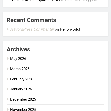
Tata Letak, dan Optimalisasi Pengalaman Pengguna
Recent Comments
A WordPress Commenter
on
Hello world!
Archives
May 2026
March 2026
February 2026
January 2026
December 2025
November 2025