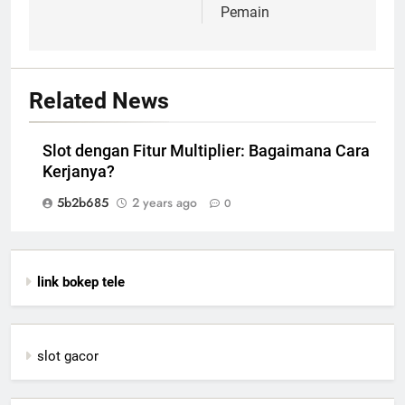
Pemain
Related News
Slot dengan Fitur Multiplier: Bagaimana Cara
Kerjanya?
5b2b685
2 years ago
0
link bokep tele
slot gacor