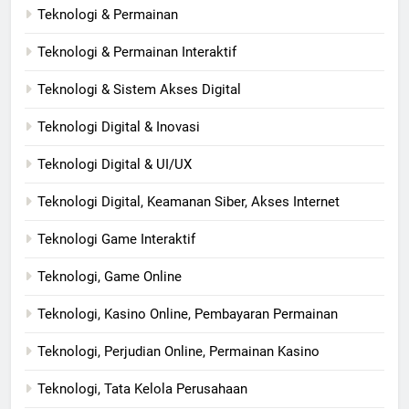
Teknologi & Permainan
Teknologi & Permainan Interaktif
Teknologi & Sistem Akses Digital
Teknologi Digital & Inovasi
Teknologi Digital & UI/UX
Teknologi Digital, Keamanan Siber, Akses Internet
Teknologi Game Interaktif
Teknologi, Game Online
Teknologi, Kasino Online, Pembayaran Permainan
Teknologi, Perjudian Online, Permainan Kasino
Teknologi, Tata Kelola Perusahaan