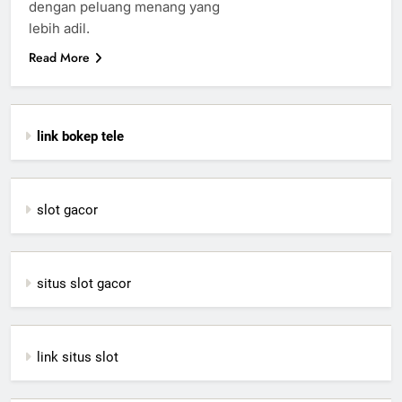
dengan peluang menang yang
lebih adil.
Read More
link bokep tele
slot gacor
situs slot gacor
link situs slot