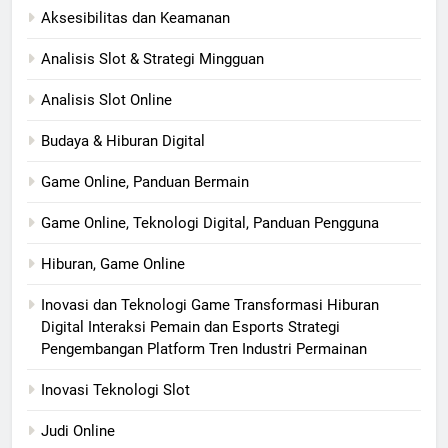
Aksesibilitas dan Keamanan
Analisis Slot & Strategi Mingguan
Analisis Slot Online
Budaya & Hiburan Digital
Game Online, Panduan Bermain
Game Online, Teknologi Digital, Panduan Pengguna
Hiburan, Game Online
Inovasi dan Teknologi Game Transformasi Hiburan
Digital Interaksi Pemain dan Esports Strategi
Pengembangan Platform Tren Industri Permainan
Inovasi Teknologi Slot
Judi Online