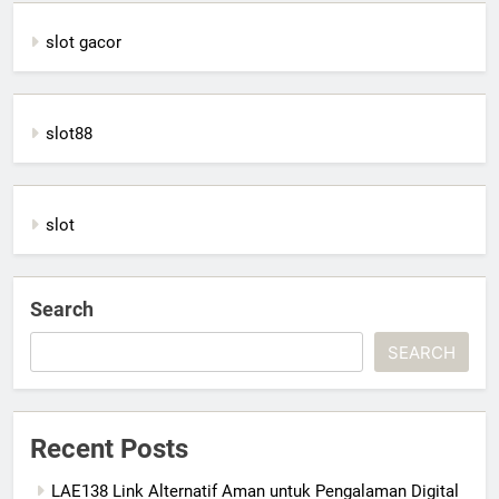
slot gacor
slot88
slot
Search
SEARCH
Recent Posts
LAE138 Link Alternatif Aman untuk Pengalaman Digital