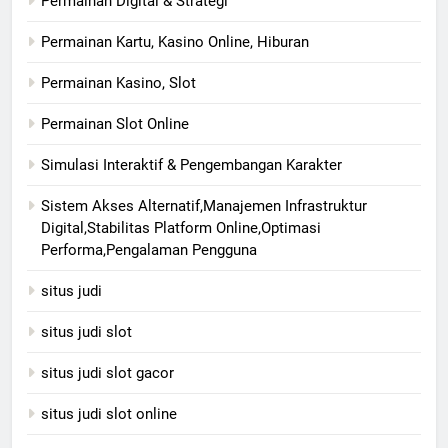
Permainan Digital & Strategi
Permainan Kartu, Kasino Online, Hiburan
Permainan Kasino, Slot
Permainan Slot Online
Simulasi Interaktif & Pengembangan Karakter
Sistem Akses Alternatif,Manajemen Infrastruktur
Digital,Stabilitas Platform Online,Optimasi
Performa,Pengalaman Pengguna
situs judi
situs judi slot
situs judi slot gacor
situs judi slot online