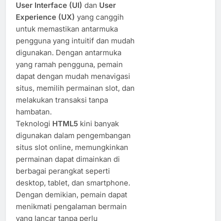
User Interface (UI)
dan
User
Experience (UX)
yang canggih
untuk memastikan antarmuka
pengguna yang intuitif dan mudah
digunakan. Dengan antarmuka
yang ramah pengguna, pemain
dapat dengan mudah menavigasi
situs, memilih permainan slot, dan
melakukan transaksi tanpa
hambatan.
Teknologi
HTML5
kini banyak
digunakan dalam pengembangan
situs slot online, memungkinkan
permainan dapat dimainkan di
berbagai perangkat seperti
desktop, tablet, dan smartphone.
Dengan demikian, pemain dapat
menikmati pengalaman bermain
yang lancar tanpa perlu