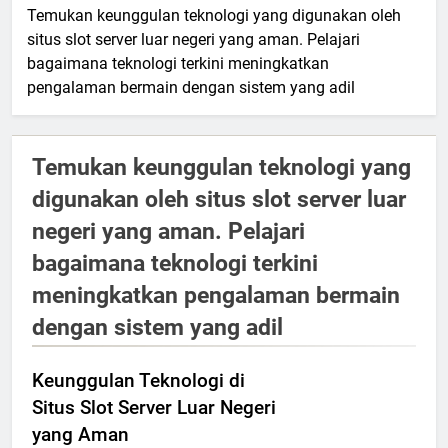
Temukan keunggulan teknologi yang digunakan oleh
situs slot server luar negeri yang aman. Pelajari
bagaimana teknologi terkini meningkatkan
pengalaman bermain dengan sistem yang adil
Temukan keunggulan teknologi yang
digunakan oleh situs slot server luar
negeri yang aman. Pelajari
bagaimana teknologi terkini
meningkatkan pengalaman bermain
dengan sistem yang adil
Keunggulan Teknologi di
Situs Slot Server Luar Negeri
yang Aman