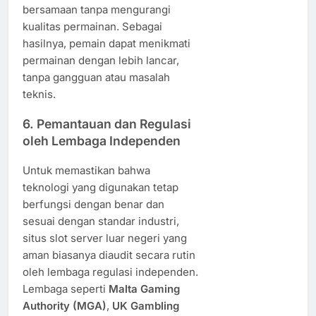
bersamaan tanpa mengurangi
kualitas permainan. Sebagai
hasilnya, pemain dapat menikmati
permainan dengan lebih lancar,
tanpa gangguan atau masalah
teknis.
6.
Pemantauan dan Regulasi
oleh Lembaga Independen
Untuk memastikan bahwa
teknologi yang digunakan tetap
berfungsi dengan benar dan
sesuai dengan standar industri,
situs slot server luar negeri yang
aman biasanya diaudit secara rutin
oleh lembaga regulasi independen.
Lembaga seperti
Malta Gaming
Authority (MGA)
,
UK Gambling