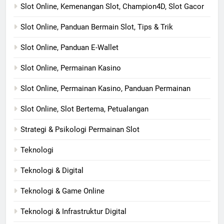
Slot Online, Kemenangan Slot, Champion4D, Slot Gacor
Slot Online, Panduan Bermain Slot, Tips & Trik
Slot Online, Panduan E-Wallet
Slot Online, Permainan Kasino
Slot Online, Permainan Kasino, Panduan Permainan
Slot Online, Slot Bertema, Petualangan
Strategi & Psikologi Permainan Slot
Teknologi
Teknologi & Digital
Teknologi & Game Online
Teknologi & Infrastruktur Digital