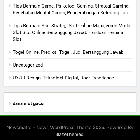
Tips Bermain Game, Psikologi Gaming, Strategi Gaming,
Kesehatan Mental Gamer, Pengembangan Keterampilan
Tips Bermain Slot Strategi Slot Online Manajemen Modal
Slot Slot Online Bertanggung Jawab Panduan Pemain
Slot
Togel Online, Prediksi Togel, Judi Bertanggung Jawab
Uncategorized
UX/UI Design, Teknologi Digital, User Experience
dana slot gacor
Newsmatic - News WordPress Theme 2026. Powered By
.
BlazeThemes