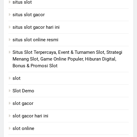
situs slot
situs slot gacor
situs slot gacor hari ini
situs slot online resmi
Situs Slot Terpercaya, Event & Turnamen Slot, Strategi
Menang Slot, Game Online Populer, Hiburan Digital,
Bonus & Promosi Slot
slot
Slot Demo
slot gacor
slot gacor hari ini
slot online