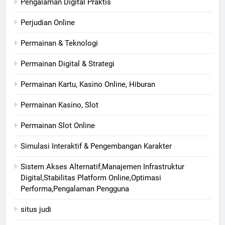
Pengalaman Digital Praktis
Perjudian Online
Permainan & Teknologi
Permainan Digital & Strategi
Permainan Kartu, Kasino Online, Hiburan
Permainan Kasino, Slot
Permainan Slot Online
Simulasi Interaktif & Pengembangan Karakter
Sistem Akses Alternatif,Manajemen Infrastruktur
Digital,Stabilitas Platform Online,Optimasi
Performa,Pengalaman Pengguna
situs judi