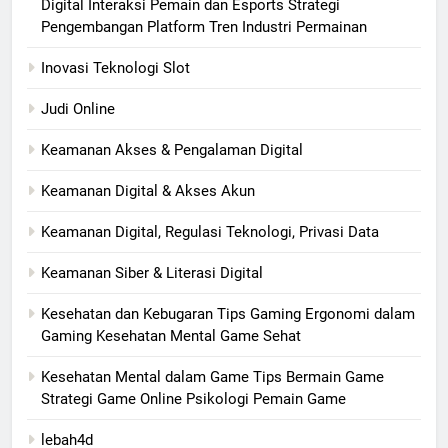
Digital Interaksi Pemain dan Esports Strategi
Pengembangan Platform Tren Industri Permainan
Inovasi Teknologi Slot
Judi Online
Keamanan Akses & Pengalaman Digital
Keamanan Digital & Akses Akun
Keamanan Digital, Regulasi Teknologi, Privasi Data
Keamanan Siber & Literasi Digital
Kesehatan dan Kebugaran Tips Gaming Ergonomi dalam
Gaming Kesehatan Mental Game Sehat
Kesehatan Mental dalam Game Tips Bermain Game
Strategi Game Online Psikologi Pemain Game
lebah4d