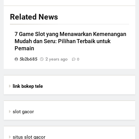
Related News
7 Game Slot yang Menawarkan Kemenangan
Mudah dan Seru: Pilihan Terbaik untuk
Pemain
5b2b685
2 years ago
0
link bokep tele
slot gacor
situs slot gacor