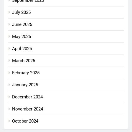
September 2025
July 2025
June 2025
May 2025
April 2025
March 2025
February 2025
January 2025
December 2024
November 2024
October 2024