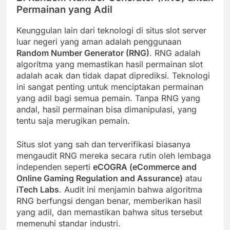
Permainan yang Adil
Keunggulan lain dari teknologi di situs slot server
luar negeri yang aman adalah penggunaan
Random Number Generator (RNG)
. RNG adalah
algoritma yang memastikan hasil permainan slot
adalah acak dan tidak dapat diprediksi. Teknologi
ini sangat penting untuk menciptakan permainan
yang adil bagi semua pemain. Tanpa RNG yang
andal, hasil permainan bisa dimanipulasi, yang
tentu saja merugikan pemain.
Situs slot yang sah dan terverifikasi biasanya
mengaudit RNG mereka secara rutin oleh lembaga
independen seperti
eCOGRA (eCommerce and
Online Gaming Regulation and Assurance)
atau
iTech Labs
. Audit ini menjamin bahwa algoritma
RNG berfungsi dengan benar, memberikan hasil
yang adil, dan memastikan bahwa situs tersebut
memenuhi standar industri.