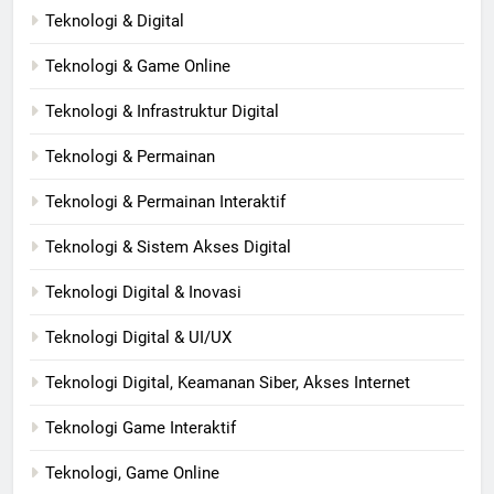
Teknologi & Digital
Teknologi & Game Online
Teknologi & Infrastruktur Digital
Teknologi & Permainan
Teknologi & Permainan Interaktif
Teknologi & Sistem Akses Digital
Teknologi Digital & Inovasi
Teknologi Digital & UI/UX
Teknologi Digital, Keamanan Siber, Akses Internet
Teknologi Game Interaktif
Teknologi, Game Online