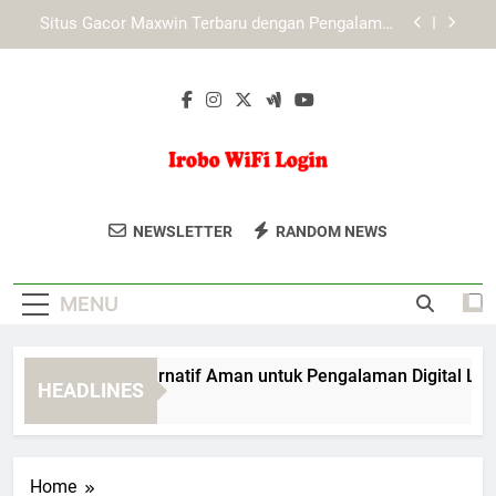
Skip
Sistem Analisis Video untuk Evaluasi
to
Pertandingan: Teknologi Modern dalam Strategi
content
dan Performa Olahraga
Teknologi yang Mendukung Stabilitas Platform
Tiara4D dalam Ekosistem Hiburan Digital
LAE138 Link Alternatif Aman untuk Pengalaman
Digital Lebih Nyaman dan Terarah
Situs Gacor Maxwin Terbaru dengan Pengalaman
Digital Lebih Praktis
Irobo WiFi
Irobo WiFi Login Menyediakan Layanan
Sistem Analisis Video untuk Evaluasi
NEWSLETTER
RANDOM NEWS
Pertandingan: Teknologi Modern dalam Strategi
Login
Akses WiFi Cepat Dan Mudah Dengan
dan Performa Olahraga
Teknologi yang Mendukung Stabilitas Platform
Keamanan Terjamin Untuk Kebutuhan
Tiara4D dalam Ekosistem Hiburan Digital
MENU
Online Anda.
LAE138 Link Alternatif Aman untuk Pengalaman Digital Lebih
HEADLINES
 Months Ago
Home