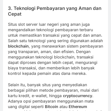
3.
Teknologi Pembayaran yang Aman dan
Cepat
Situs slot server luar negeri yang aman juga
mengandalkan teknologi pembayaran terbaru
untuk memastikan transaksi yang cepat dan aman.
Salah satu teknologi yang sering digunakan adalah
blockchain
, yang menawarkan sistem pembayaran
yang transparan, aman, dan efisien. Dengan
menggunakan teknologi blockchain, transaksi
dapat diproses dengan lebih cepat, mengurangi
biaya transaksi, dan memberikan lebih banyak
kontrol kepada pemain atas dana mereka.
Selain itu, banyak situs yang menyediakan
berbagai pilihan metode pembayaran, mulai dari
kartu kredit, e-wallet, hingga
cryptocurrency
.
Adanya opsi pembayaran menggunakan mata
uang digital seperti
Bitcoin
atau
Ethereum