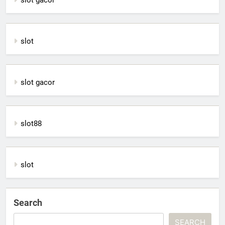
slot
slot gacor
slot88
slot
Search
SEARCH