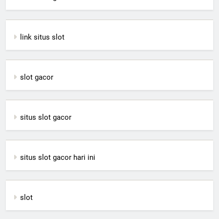
link situs slot
slot gacor
situs slot gacor
situs slot gacor hari ini
slot