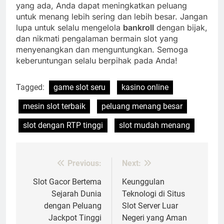
yang ada, Anda dapat meningkatkan peluang
untuk menang lebih sering dan lebih besar. Jangan
lupa untuk selalu mengelola
bankroll
dengan bijak,
dan nikmati pengalaman bermain slot yang
menyenangkan dan menguntungkan. Semoga
keberuntungan selalu berpihak pada Anda!
Tagged:
game slot seru
kasino online
mesin slot terbaik
peluang menang besar
slot dengan RTP tinggi
slot mudah menang
Previous:
Next:
Post
navigation
Slot Gacor Bertema
Keunggulan
Sejarah Dunia
Teknologi di Situs
dengan Peluang
Slot Server Luar
Jackpot Tinggi
Negeri yang Aman