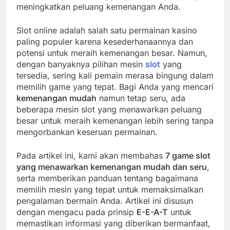
meningkatkan peluang kemenangan Anda.
Slot online adalah salah satu permainan kasino
paling populer karena kesederhanaannya dan
potensi untuk meraih kemenangan besar. Namun,
dengan banyaknya pilihan mesin
slot
yang
tersedia, sering kali pemain merasa bingung dalam
memilih game yang tepat. Bagi Anda yang mencari
kemenangan mudah
namun tetap seru, ada
beberapa mesin slot yang menawarkan peluang
besar untuk meraih kemenangan lebih sering tanpa
mengorbankan keseruan permainan.
Pada artikel ini, kami akan membahas
7 game slot
yang menawarkan kemenangan mudah dan seru
,
serta memberikan panduan tentang bagaimana
memilih mesin yang tepat untuk memaksimalkan
pengalaman bermain Anda. Artikel ini disusun
dengan mengacu pada prinsip
E-E-A-T
untuk
memastikan informasi yang diberikan bermanfaat,