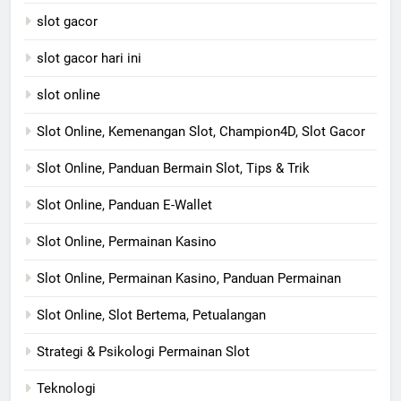
slot gacor
slot gacor hari ini
slot online
Slot Online, Kemenangan Slot, Champion4D, Slot Gacor
Slot Online, Panduan Bermain Slot, Tips & Trik
Slot Online, Panduan E-Wallet
Slot Online, Permainan Kasino
Slot Online, Permainan Kasino, Panduan Permainan
Slot Online, Slot Bertema, Petualangan
Strategi & Psikologi Permainan Slot
Teknologi