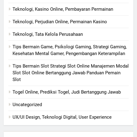
Teknologi, Kasino Online, Pembayaran Permainan
Teknologi, Perjudian Online, Permainan Kasino
Teknologi, Tata Kelola Perusahaan
Tips Bermain Game, Psikologi Gaming, Strategi Gaming,
Kesehatan Mental Gamer, Pengembangan Keterampilan
Tips Bermain Slot Strategi Slot Online Manajemen Modal
Slot Slot Online Bertanggung Jawab Panduan Pemain
Slot
Togel Online, Prediksi Togel, Judi Bertanggung Jawab
Uncategorized
UX/UI Design, Teknologi Digital, User Experience