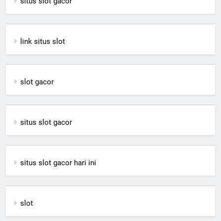
situs slot gacor
link situs slot
slot gacor
situs slot gacor
situs slot gacor hari ini
slot