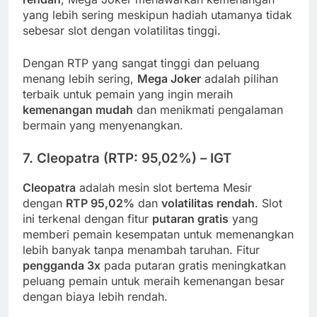
yang lebih sering meskipun hadiah utamanya tidak
sebesar slot dengan volatilitas tinggi.
Dengan RTP yang sangat tinggi dan peluang
menang lebih sering,
Mega Joker
adalah pilihan
terbaik untuk pemain yang ingin meraih
kemenangan mudah
dan menikmati pengalaman
bermain yang menyenangkan.
7.
Cleopatra (RTP: 95,02%) – IGT
Cleopatra
adalah mesin slot bertema Mesir
dengan
RTP 95,02%
dan
volatilitas rendah
. Slot
ini terkenal dengan fitur
putaran gratis
yang
memberi pemain kesempatan untuk memenangkan
lebih banyak tanpa menambah taruhan. Fitur
pengganda 3x
pada putaran gratis meningkatkan
peluang pemain untuk meraih kemenangan besar
dengan biaya lebih rendah.