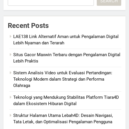
SEARCH
Recent Posts
LAE138 Link Alternatif Aman untuk Pengalaman Digital
Lebih Nyaman dan Terarah
Situs Gacor Maxwin Terbaru dengan Pengalaman Digital
Lebih Praktis
Sistem Analisis Video untuk Evaluasi Pertandingan:
Teknologi Modern dalam Strategi dan Performa
Olahraga
Teknologi yang Mendukung Stabilitas Platform Tiara4D
dalam Ekosistem Hiburan Digital
Struktur Halaman Utama Lebah4D: Desain Navigasi,
Tata Letak, dan Optimalisasi Pengalaman Pengguna