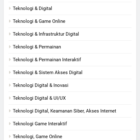
Teknologi & Digital
Teknologi & Game Online
Teknologi & Infrastruktur Digital
Teknologi & Permainan
Teknologi & Permainan Interaktif
Teknologi & Sistem Akses Digital
Teknologi Digital & Inovasi
Teknologi Digital & UI/UX
Teknologi Digital, Keamanan Siber, Akses Internet
Teknologi Game Interaktif
Teknologi, Game Online