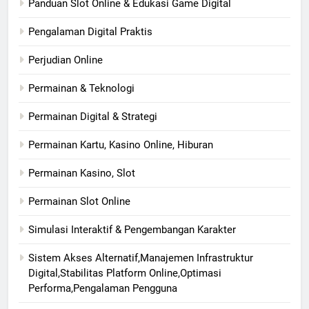
Panduan Slot Online & Edukasi Game Digital
Pengalaman Digital Praktis
Perjudian Online
Permainan & Teknologi
Permainan Digital & Strategi
Permainan Kartu, Kasino Online, Hiburan
Permainan Kasino, Slot
Permainan Slot Online
Simulasi Interaktif & Pengembangan Karakter
Sistem Akses Alternatif,Manajemen Infrastruktur
Digital,Stabilitas Platform Online,Optimasi
Performa,Pengalaman Pengguna