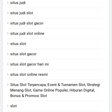
situs judi
situs judi slot
situs judi slot gacor
situs judi slot online
situs slot
situs slot gacor
situs slot gacor hari ini
situs slot online resmi
Situs Slot Terpercaya, Event & Turnamen Slot, Strategi
Menang Slot, Game Online Populer, Hiburan Digital,
Bonus & Promosi Slot
slot