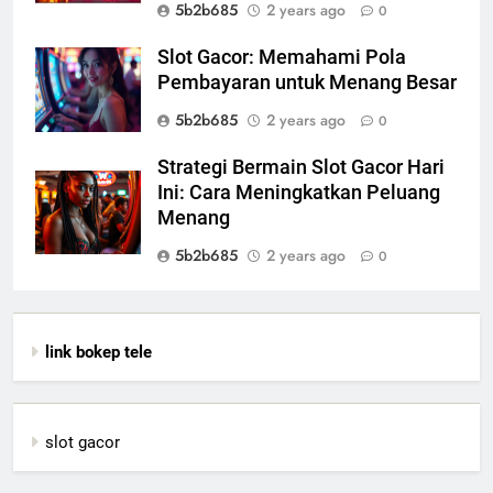
5b2b685
2 years ago
0
Slot Gacor: Memahami Pola
Pembayaran untuk Menang Besar
5b2b685
2 years ago
0
Strategi Bermain Slot Gacor Hari
Ini: Cara Meningkatkan Peluang
Menang
5b2b685
2 years ago
0
link bokep tele
slot gacor