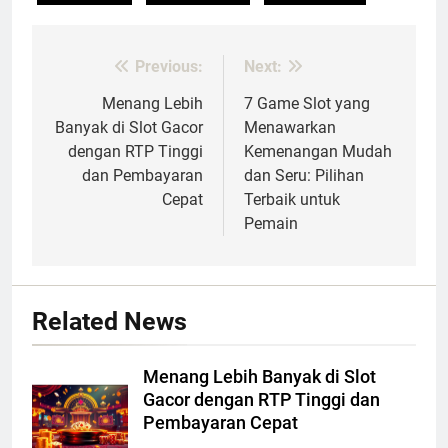
Previous:
Next:
Post
navigation
Menang Lebih
7 Game Slot yang
Banyak di Slot Gacor
Menawarkan
dengan RTP Tinggi
Kemenangan Mudah
dan Pembayaran
dan Seru: Pilihan
Cepat
Terbaik untuk
Pemain
Related News
Menang Lebih Banyak di Slot
Gacor dengan RTP Tinggi dan
Pembayaran Cepat