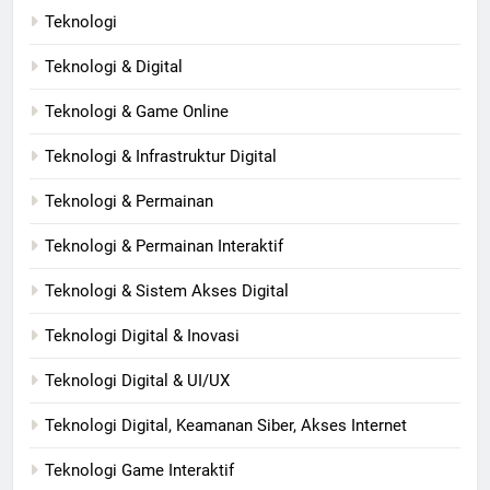
Teknologi
Teknologi & Digital
Teknologi & Game Online
Teknologi & Infrastruktur Digital
Teknologi & Permainan
Teknologi & Permainan Interaktif
Teknologi & Sistem Akses Digital
Teknologi Digital & Inovasi
Teknologi Digital & UI/UX
Teknologi Digital, Keamanan Siber, Akses Internet
Teknologi Game Interaktif