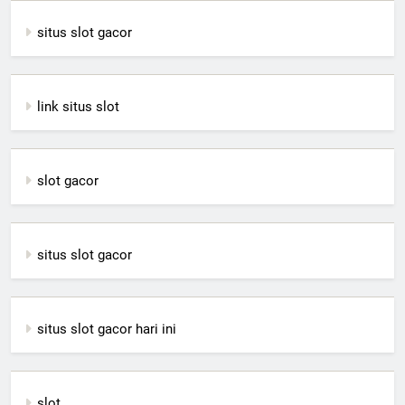
situs slot gacor
link situs slot
slot gacor
situs slot gacor
situs slot gacor hari ini
slot