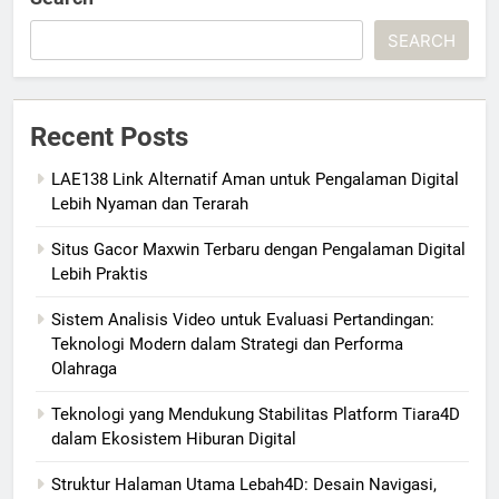
SEARCH
Recent Posts
LAE138 Link Alternatif Aman untuk Pengalaman Digital
Lebih Nyaman dan Terarah
Situs Gacor Maxwin Terbaru dengan Pengalaman Digital
Lebih Praktis
Sistem Analisis Video untuk Evaluasi Pertandingan:
Teknologi Modern dalam Strategi dan Performa
Olahraga
Teknologi yang Mendukung Stabilitas Platform Tiara4D
dalam Ekosistem Hiburan Digital
Struktur Halaman Utama Lebah4D: Desain Navigasi,