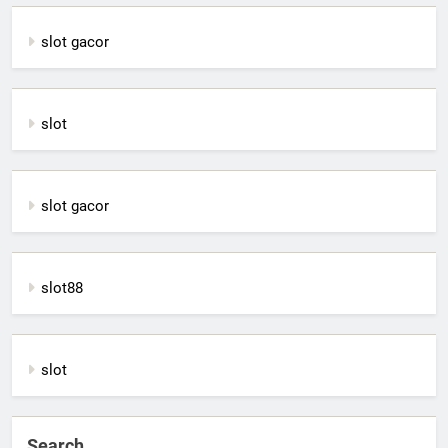
slot gacor
slot
slot gacor
slot88
slot
Search