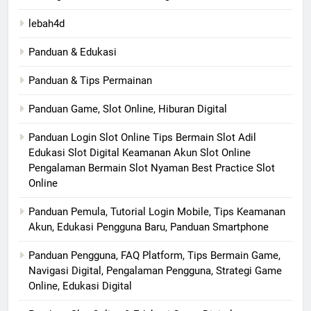
lebah4d
Panduan & Edukasi
Panduan & Tips Permainan
Panduan Game, Slot Online, Hiburan Digital
Panduan Login Slot Online Tips Bermain Slot Adil
Edukasi Slot Digital Keamanan Akun Slot Online
Pengalaman Bermain Slot Nyaman Best Practice Slot
Online
Panduan Pemula, Tutorial Login Mobile, Tips Keamanan
Akun, Edukasi Pengguna Baru, Panduan Smartphone
Panduan Pengguna, FAQ Platform, Tips Bermain Game,
Navigasi Digital, Pengalaman Pengguna, Strategi Game
Online, Edukasi Digital