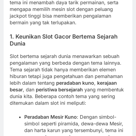
tema ini menambah daya tarik permainan, serta
mengapa memilih mesin slot dengan peluang
jackpot tinggi bisa memberikan pengalaman
bermain yang tak terlupakan.
1.
Keunikan Slot Gacor Bertema Sejarah
Dunia
Slot bertema sejarah dunia menawarkan sebuah
pengalaman yang berbeda dengan tema lainnya.
Tema sejarah tidak hanya memberikan elemen
hiburan tetapi juga pengetahuan dan pemahaman
lebih dalam tentang
peradaban kuno
,
kerajaan
besar
, dan
peristiwa bersejarah
yang membentuk
dunia kita. Beberapa contoh tema yang sering
ditemukan dalam slot ini meliputi:
Peradaban Mesir Kuno
: Dengan simbol-
simbol seperti piramida, dewa-dewa Mesir,
dan harta karun yang tersembunyi, tema ini