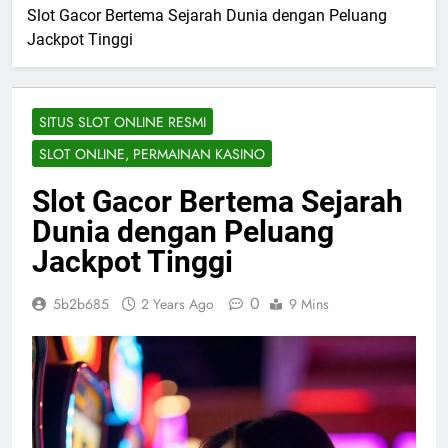
Slot Gacor Bertema Sejarah Dunia dengan Peluang
Jackpot Tinggi
SITUS SLOT ONLINE RESMI
SLOT ONLINE, PERMAINAN KASINO
Slot Gacor Bertema Sejarah
Dunia dengan Peluang
Jackpot Tinggi
0
5b2b685
2 Years Ago
9 Mins