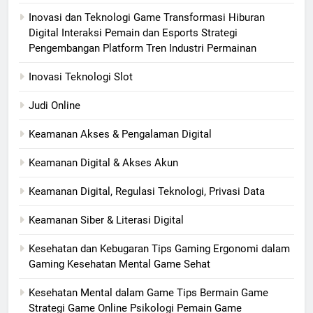
Inovasi dan Teknologi Game Transformasi Hiburan
Digital Interaksi Pemain dan Esports Strategi
Pengembangan Platform Tren Industri Permainan
Inovasi Teknologi Slot
Judi Online
Keamanan Akses & Pengalaman Digital
Keamanan Digital & Akses Akun
Keamanan Digital, Regulasi Teknologi, Privasi Data
Keamanan Siber & Literasi Digital
Kesehatan dan Kebugaran Tips Gaming Ergonomi dalam
Gaming Kesehatan Mental Game Sehat
Kesehatan Mental dalam Game Tips Bermain Game
Strategi Game Online Psikologi Pemain Game