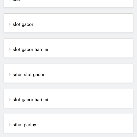
slot gacor
slot gacor hari ini
situs slot gacor
slot gacor hari ini
situs parlay