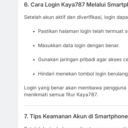
6. Cara Login Kaya787 Melalui Smart
Setelah akun aktif dan diverifikasi, login da
Pastikan halaman login telah termuat 
Masukkan data login dengan benar.
Gunakan jaringan pribadi agar akses c
Hindari menekan tombol login berulang
Login yang benar akan membawa pengguna 
menikmati semua fitur Kaya787.
7. Tips Keamanan Akun di Smartphone