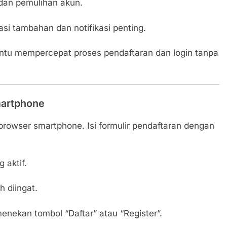
 dan pemulihan akun.
si tambahan dan notifikasi penting.
ntu mempercepat proses pendaftaran dan login tanpa
martphone
rowser smartphone. Isi formulir pendaftaran dengan
 aktif.
 diingat.
nekan tombol “Daftar” atau “Register”.