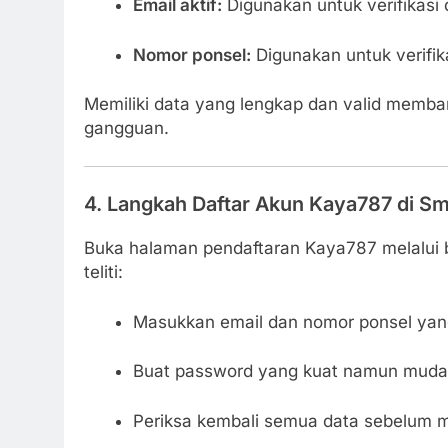
Email aktif:
Digunakan untuk verifikasi
Nomor ponsel:
Digunakan untuk verifika
Memiliki data yang lengkap dan valid memba
gangguan.
4. Langkah Daftar Akun Kaya787 di S
Buka halaman pendaftaran Kaya787 melalui b
teliti:
Masukkan email dan nomor ponsel yang
Buat password yang kuat namun mudah
Periksa kembali semua data sebelum me