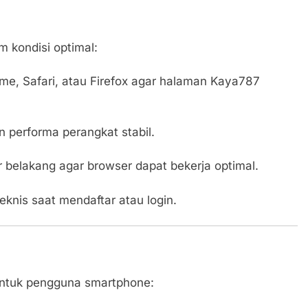
 kondisi optimal:
me, Safari, atau Firefox agar halaman Kaya787
 performa perangkat stabil.
tar belakang agar browser dapat bekerja optimal.
knis saat mendaftar atau login.
 untuk pengguna smartphone: