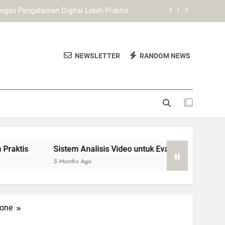
ngan Pengalaman Digital Lebih Praktis
gi Modern dalam Strategi dan Performa
Olahraga
ara4D dalam Ekosistem Hiburan Digital
NEWSLETTER
RANDOM NEWS
aman Digital Lebih Nyaman dan Terarah
ngan Keamanan Terjamin Untuk Kebutuhan Online Anda.
ngan Pengalaman Digital Lebih Praktis
gi Modern dalam Strategi dan Performa
Olahraga
ara4D dalam Ekosistem Hiburan Digital
Sistem Analisis Video untuk Evaluasi Pertandingan: Teknol
5 Months Ago
hone