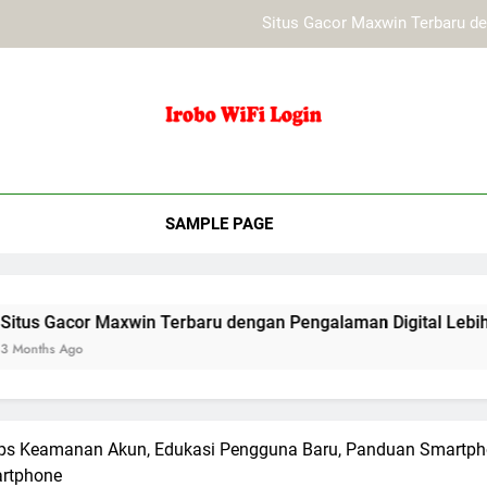
Situs Gacor Maxwin Terbaru de
Sistem Analisis Video untuk Evaluasi Pertandingan: Teknolo
Teknologi yang Mendukung Stabilitas Platform Ti
bo WiFi Login
LAE138 Link Alternatif Aman untuk Pengal
i Login Menyediakan Layanan Akses WiFi Cepat Dan Mudah De
Situs Gacor Maxwin Terbaru de
SAMPLE PAGE
Sistem Analisis Video untuk Evaluasi Pertandingan: Teknolo
Teknologi yang Mendukung Stabilitas Platform Ti
Maxwin Terbaru dengan Pengalaman Digital Lebih Praktis
Tips Keamanan Akun, Edukasi Pengguna Baru, Panduan Smartp
artphone