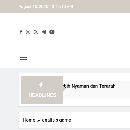
Skip
August 10, 2026
3:34:11 AM
to
content
Iro
Irobo WiF
galaman Digital Lebih Nyaman dan Terarah
Situs Gacor 
3 Months Ago
HEADLINES
Home
analisis game