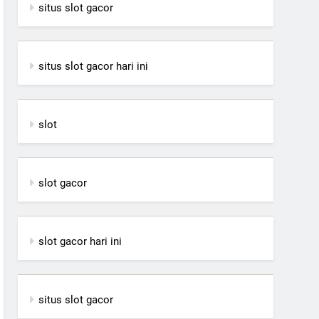
situs slot gacor
situs slot gacor hari ini
slot
slot gacor
slot gacor hari ini
situs slot gacor