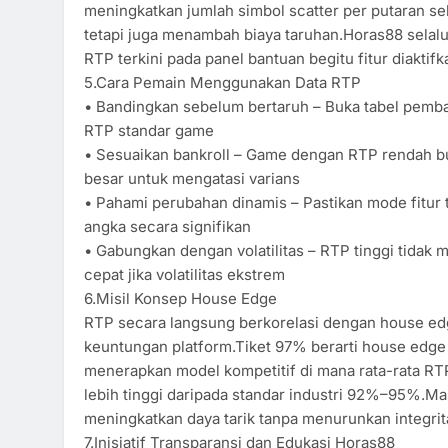
meningkatkan jumlah simbol scatter per putaran se
tetapi juga menambah biaya taruhan.Horas88 sela
RTP terkini pada panel bantuan begitu fitur diaktifk
5.Cara Pemain Menggunakan Data RTP
• Bandingkan sebelum bertaruh – Buka tabel pembaya
RTP standar game
• Sesuaikan bankroll – Game dengan RTP rendah b
besar untuk mengatasi varians
• Pahami perubahan dinamis – Pastikan mode fitur
angka secara signifikan
• Gabungkan dengan volatilitas – RTP tinggi tida
cepat jika volatilitas ekstrem
6.Misil Konsep House Edge
RTP secara langsung berkorelasi dengan house ed
keuntungan platform.Tiket 97% berarti house edg
menerapkan model kompetitif di mana rata-rata R
lebih tinggi daripada standar industri 92%–95%.Marg
meningkatkan daya tarik tanpa menurunkan integrita
7.Inisiatif Transparansi dan Edukasi Horas88