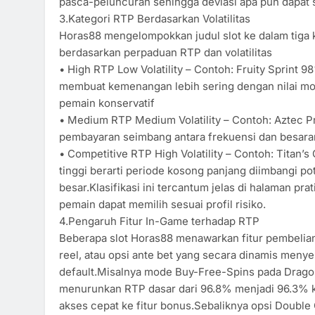
pasca-peluncuran sehingga deviasi apa pun dapat s
3.Kategori RTP Berdasarkan Volatilitas
Horas88 mengelompokkan judul slot ke dalam tiga 
berdasarkan perpaduan RTP dan volatilitas
• High RTP Low Volatility – Contoh: Fruity Sprint 9
membuat kemenangan lebih sering dengan nilai mo
pemain konservatif
• Medium RTP Medium Volatility – Contoh: Aztec 
pembayaran seimbang antara frekuensi dan besara
• Competitive RTP High Volatility – Contoh: Titan’s 
tinggi berarti periode kosong panjang diimbangi po
besar.Klasifikasi ini tercantum jelas di halaman pra
pemain dapat memilih sesuai profil risiko.
4.Pengaruh Fitur In-Game terhadap RTP
Beberapa slot Horas88 menawarkan fitur pembelia
reel, atau opsi ante bet yang secara dinamis meny
default.Misalnya mode Buy-Free-Spins pada Drago
menurunkan RTP dasar dari 96.8% menjadi 96.3% 
akses cepat ke fitur bonus.Sebaliknya opsi Double