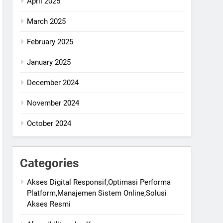
April 2025
March 2025
February 2025
January 2025
December 2024
November 2024
October 2024
Categories
Akses Digital Responsif,Optimasi Performa
Platform,Manajemen Sistem Online,Solusi
Akses Resmi