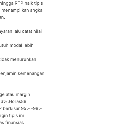
hingga RTP naik tipis
lu menampilkan angka
an.
ran lalu catat nilai
utuh modal lebih
 tidak menurunkan
k menjamin kemenangan
ge atau margin
e 3%.Horas88
TP berkisar 95%–98%
in tipis ini
s finansial.