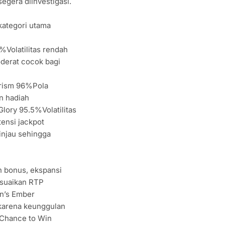
egera diinvestigasi.
kategori utama
8%Volatilitas rendah
derat cocok bagi
Prism 96%Pola
n hadiah
Glory 95.5%Volatilitas
tensi jackpot
tinjau sehingga
n bonus, ekspansi
esuaikan RTP
n’s Ember
karena keunggulan
 Chance to Win