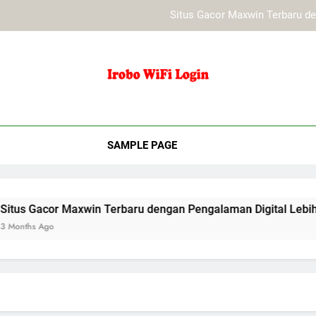
Situs Gacor Maxwin Terbaru de
Sistem Analisis Video untuk Evaluasi Pertandingan: Teknolo
Teknologi yang Mendukung Stabilitas Platform Ti
bo WiFi Login
LAE138 Link Alternatif Aman untuk Pengal
i Login Menyediakan Layanan Akses WiFi Cepat Dan Mudah De
Situs Gacor Maxwin Terbaru de
SAMPLE PAGE
Sistem Analisis Video untuk Evaluasi Pertandingan: Teknolo
Teknologi yang Mendukung Stabilitas Platform Ti
Maxwin Terbaru dengan Pengalaman Digital Lebih Praktis