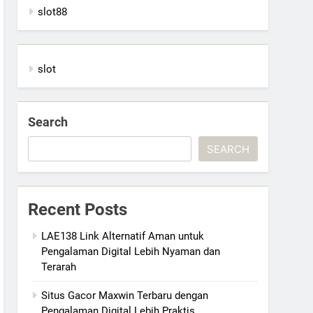
slot88
slot
Search
SEARCH
Recent Posts
LAE138 Link Alternatif Aman untuk
Pengalaman Digital Lebih Nyaman dan
Terarah
Situs Gacor Maxwin Terbaru dengan
Pengalaman Digital Lebih Praktis