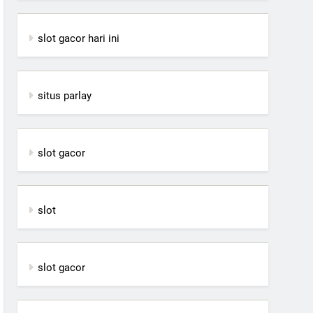
slot gacor hari ini
situs parlay
slot gacor
slot
slot gacor