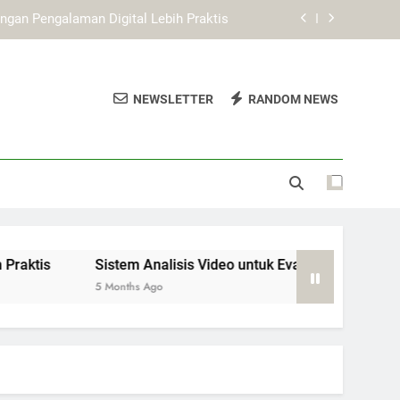
ngan Pengalaman Digital Lebih Praktis
gi Modern dalam Strategi dan Performa
Olahraga
ara4D dalam Ekosistem Hiburan Digital
NEWSLETTER
RANDOM NEWS
aman Digital Lebih Nyaman dan Terarah
ngan Keamanan Terjamin Untuk Kebutuhan Online Anda.
ngan Pengalaman Digital Lebih Praktis
gi Modern dalam Strategi dan Performa
Olahraga
ara4D dalam Ekosistem Hiburan Digital
Sistem Analisis Video untuk Evaluasi Pertandingan: Teknol
5 Months Ago