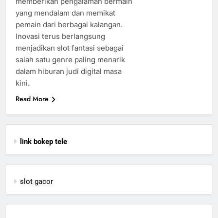
memberikan pengalaman bermain
yang mendalam dan memikat
pemain dari berbagai kalangan.
Inovasi terus berlangsung
menjadikan slot fantasi sebagai
salah satu genre paling menarik
dalam hiburan judi digital masa
kini.
Read More
link bokep tele
slot gacor