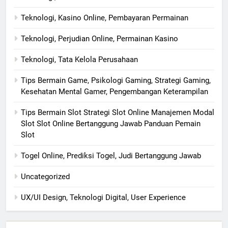
Teknologi, Kasino Online, Pembayaran Permainan
Teknologi, Perjudian Online, Permainan Kasino
Teknologi, Tata Kelola Perusahaan
Tips Bermain Game, Psikologi Gaming, Strategi Gaming,
Kesehatan Mental Gamer, Pengembangan Keterampilan
Tips Bermain Slot Strategi Slot Online Manajemen Modal
Slot Slot Online Bertanggung Jawab Panduan Pemain
Slot
Togel Online, Prediksi Togel, Judi Bertanggung Jawab
Uncategorized
UX/UI Design, Teknologi Digital, User Experience