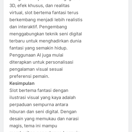
3D, efek khusus, dan realitas
virtual, slot bertema fantasi terus
berkembang menjadi lebih realistis
dan interaktif. Pengembang
menggabungkan teknik seni digital
terbaru untuk menghadirkan dunia
fantasi yang semakin hidup.
Penggunaan AI juga mulai
diterapkan untuk personalisasi
pengalaman visual sesuai
preferensi pemain.
Kesimpulan
Slot bertema fantasi dengan
ilustrasi visual yang kaya adalah
perpaduan sempurna antara
hiburan dan seni digital. Dengan
desain yang memukau dan narasi
magis, tema ini mampu