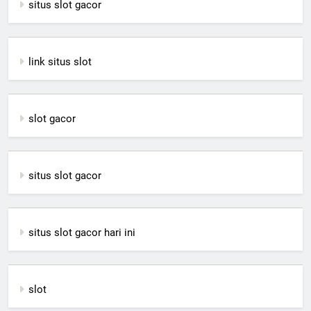
situs slot gacor
link situs slot
slot gacor
situs slot gacor
situs slot gacor hari ini
slot