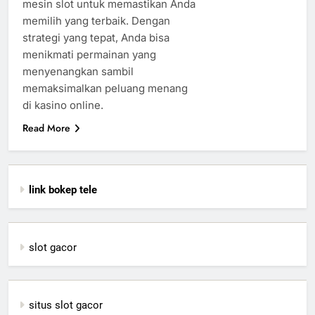
mesin slot untuk memastikan Anda
memilih yang terbaik. Dengan
strategi yang tepat, Anda bisa
menikmati permainan yang
menyenangkan sambil
memaksimalkan peluang menang
di kasino online.
Read More
link bokep tele
slot gacor
situs slot gacor