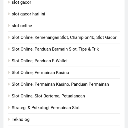
slot gacor
slot gacor hari ini
slot online
Slot Online, Kemenangan Slot, Champion4D, Slot Gacor
Slot Online, Panduan Bermain Slot, Tips & Trik
Slot Online, Panduan E-Wallet
Slot Online, Permainan Kasino
Slot Online, Permainan Kasino, Panduan Permainan
Slot Online, Slot Bertema, Petualangan
Strategi & Psikologi Permainan Slot
Teknologi