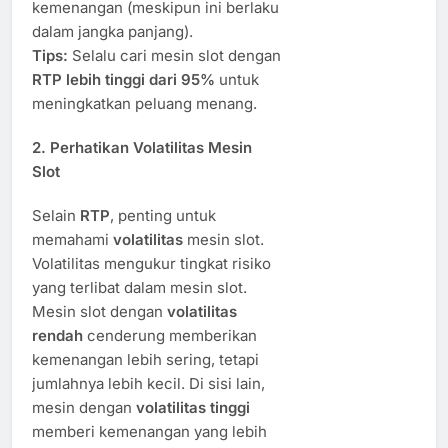
kemenangan (meskipun ini berlaku
dalam jangka panjang).
Tips:
Selalu cari mesin slot dengan
RTP lebih tinggi dari 95%
untuk
meningkatkan peluang menang.
2.
Perhatikan Volatilitas Mesin
Slot
Selain
RTP
, penting untuk
memahami
volatilitas
mesin slot.
Volatilitas mengukur tingkat risiko
yang terlibat dalam mesin slot.
Mesin slot dengan
volatilitas
rendah
cenderung memberikan
kemenangan lebih sering, tetapi
jumlahnya lebih kecil. Di sisi lain,
mesin dengan
volatilitas tinggi
memberi kemenangan yang lebih