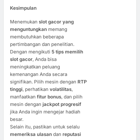
Kesimpulan
Menemukan
slot gacor yang
menguntungkan
memang
membutuhkan beberapa
pertimbangan dan penelitian.
Dengan mengikuti
5 tips memilih
slot gacor
, Anda bisa
meningkatkan peluang
kemenangan Anda secara
signifikan. Pilih mesin dengan
RTP
tinggi
, perhatikan
volatilitas
,
manfaatkan
fitur bonus
, dan pilih
mesin dengan
jackpot progresif
jika Anda ingin mengejar hadiah
besar.
Selain itu, pastikan untuk selalu
memeriksa ulasan
dan
reputasi