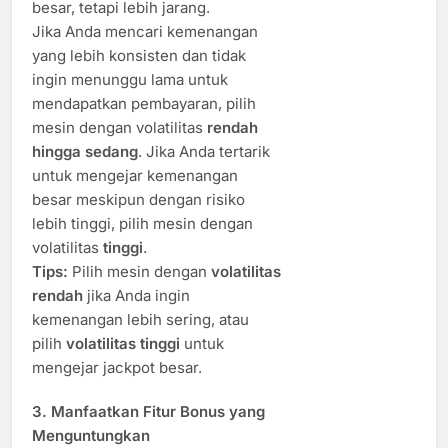
besar, tetapi lebih jarang.
Jika Anda mencari kemenangan
yang lebih konsisten dan tidak
ingin menunggu lama untuk
mendapatkan pembayaran, pilih
mesin dengan volatilitas
rendah
hingga sedang
. Jika Anda tertarik
untuk mengejar kemenangan
besar meskipun dengan risiko
lebih tinggi, pilih mesin dengan
volatilitas
tinggi
.
Tips:
Pilih mesin dengan
volatilitas
rendah
jika Anda ingin
kemenangan lebih sering, atau
pilih
volatilitas tinggi
untuk
mengejar jackpot besar.
3.
Manfaatkan Fitur Bonus yang
Menguntungkan