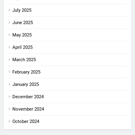
July 2025
June 2025
May 2025
April 2025
March 2025
February 2025
January 2025
December 2024
November 2024
October 2024