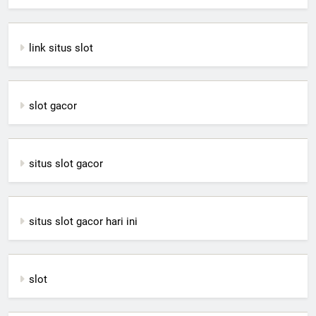
link situs slot
slot gacor
situs slot gacor
situs slot gacor hari ini
slot