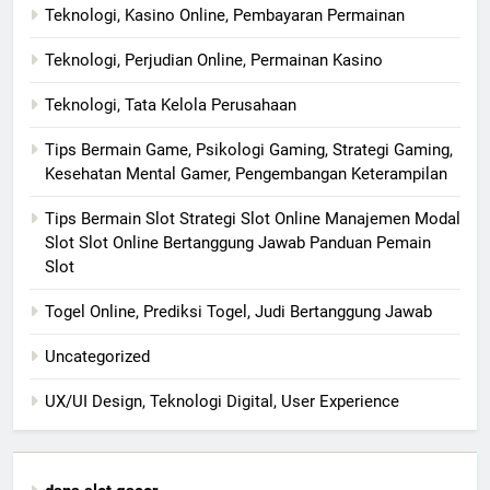
Teknologi, Kasino Online, Pembayaran Permainan
Teknologi, Perjudian Online, Permainan Kasino
Teknologi, Tata Kelola Perusahaan
Tips Bermain Game, Psikologi Gaming, Strategi Gaming,
Kesehatan Mental Gamer, Pengembangan Keterampilan
Tips Bermain Slot Strategi Slot Online Manajemen Modal
Slot Slot Online Bertanggung Jawab Panduan Pemain
Slot
Togel Online, Prediksi Togel, Judi Bertanggung Jawab
Uncategorized
UX/UI Design, Teknologi Digital, User Experience