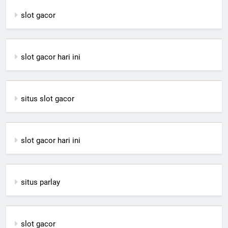
slot gacor
slot gacor hari ini
situs slot gacor
slot gacor hari ini
situs parlay
slot gacor