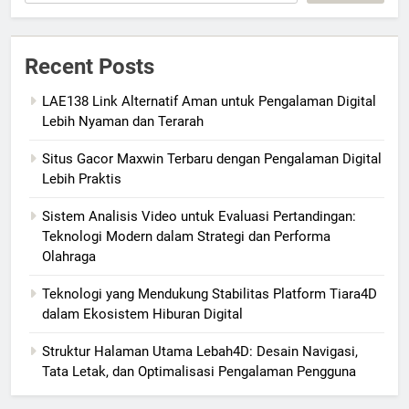
Recent Posts
LAE138 Link Alternatif Aman untuk Pengalaman Digital
Lebih Nyaman dan Terarah
Situs Gacor Maxwin Terbaru dengan Pengalaman Digital
Lebih Praktis
Sistem Analisis Video untuk Evaluasi Pertandingan:
Teknologi Modern dalam Strategi dan Performa
Olahraga
Teknologi yang Mendukung Stabilitas Platform Tiara4D
dalam Ekosistem Hiburan Digital
Struktur Halaman Utama Lebah4D: Desain Navigasi,
Tata Letak, dan Optimalisasi Pengalaman Pengguna