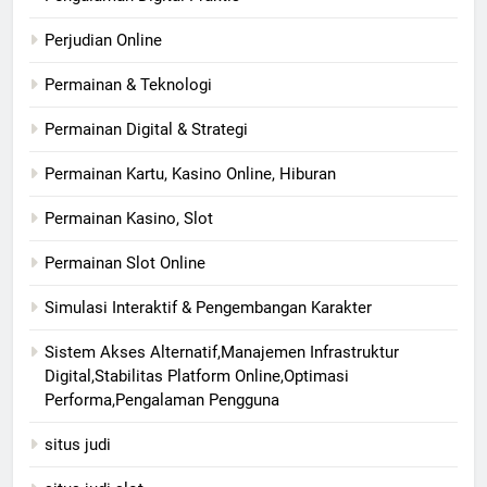
Perjudian Online
Permainan & Teknologi
Permainan Digital & Strategi
Permainan Kartu, Kasino Online, Hiburan
Permainan Kasino, Slot
Permainan Slot Online
Simulasi Interaktif & Pengembangan Karakter
Sistem Akses Alternatif,Manajemen Infrastruktur
Digital,Stabilitas Platform Online,Optimasi
Performa,Pengalaman Pengguna
situs judi