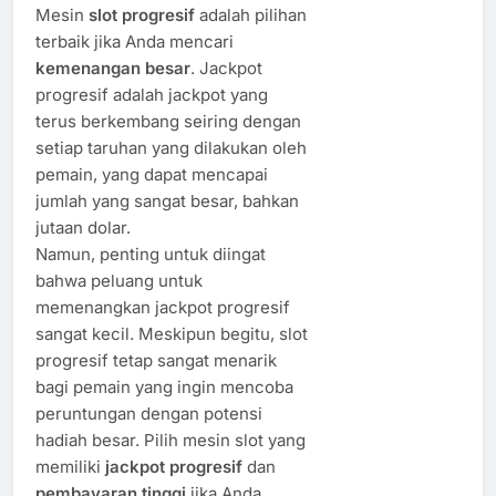
Mesin
slot progresif
adalah pilihan
terbaik jika Anda mencari
kemenangan besar
. Jackpot
progresif adalah jackpot yang
terus berkembang seiring dengan
setiap taruhan yang dilakukan oleh
pemain, yang dapat mencapai
jumlah yang sangat besar, bahkan
jutaan dolar.
Namun, penting untuk diingat
bahwa peluang untuk
memenangkan jackpot progresif
sangat kecil. Meskipun begitu, slot
progresif tetap sangat menarik
bagi pemain yang ingin mencoba
peruntungan dengan potensi
hadiah besar. Pilih mesin slot yang
memiliki
jackpot progresif
dan
pembayaran tinggi
jika Anda