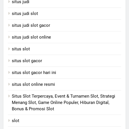
situs judi
situs judi slot
situs judi slot gacor
situs judi slot online
situs slot
situs slot gacor
situs slot gacor hari ini
situs slot online resmi
Situs Slot Terpercaya, Event & Turnamen Slot, Strategi
Menang Slot, Game Online Populer, Hiburan Digital,
Bonus & Promosi Slot
slot