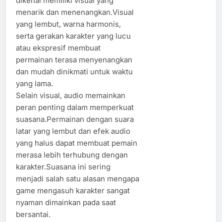
dikenal memiliki visual yang
menarik dan menenangkan.Visual
yang lembut, warna harmonis,
serta gerakan karakter yang lucu
atau ekspresif membuat
permainan terasa menyenangkan
dan mudah dinikmati untuk waktu
yang lama.
Selain visual, audio memainkan
peran penting dalam memperkuat
suasana.Permainan dengan suara
latar yang lembut dan efek audio
yang halus dapat membuat pemain
merasa lebih terhubung dengan
karakter.Suasana ini sering
menjadi salah satu alasan mengapa
game mengasuh karakter sangat
nyaman dimainkan pada saat
bersantai.