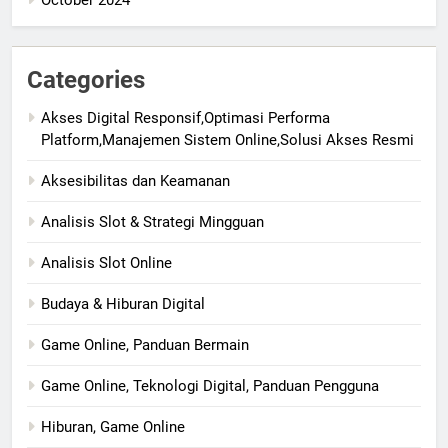
Categories
Akses Digital Responsif,Optimasi Performa
Platform,Manajemen Sistem Online,Solusi Akses Resmi
Aksesibilitas dan Keamanan
Analisis Slot & Strategi Mingguan
Analisis Slot Online
Budaya & Hiburan Digital
Game Online, Panduan Bermain
Game Online, Teknologi Digital, Panduan Pengguna
Hiburan, Game Online