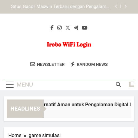
Digital Lebih Praktis
Skip
Sistem Analisis Video untuk Evaluasi
to
Pertandingan: Teknologi Modern dalam Strategi
content
dan Performa Olahraga
Teknologi yang Mendukung Stabilitas Platform
Tiara4D dalam Ekosistem Hiburan Digital
LAE138 Link Alternatif Aman untuk Pengalaman
Digital Lebih Nyaman dan Terarah
Situs Gacor Maxwin Terbaru dengan Pengalaman
Digital Lebih Praktis
Irobo WiFi
Irobo WiFi Login Menyediakan Layanan
Sistem Analisis Video untuk Evaluasi
NEWSLETTER
RANDOM NEWS
Login
Pertandingan: Teknologi Modern dalam Strategi
Akses WiFi Cepat Dan Mudah Dengan
dan Performa Olahraga
Keamanan Terjamin Untuk Kebutuhan
Teknologi yang Mendukung Stabilitas Platform
Tiara4D dalam Ekosistem Hiburan Digital
MENU
Online Anda.
LAE138 Link Alternatif Aman untuk Pengalaman Digital Lebih
HEADLINES
3 Months Ago
Home
game simulasi