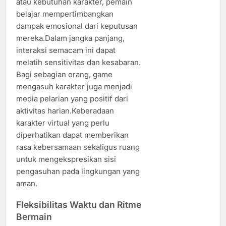
atau kebutuhan karakter, pemain
belajar mempertimbangkan
dampak emosional dari keputusan
mereka.Dalam jangka panjang,
interaksi semacam ini dapat
melatih sensitivitas dan kesabaran.
Bagi sebagian orang, game
mengasuh karakter juga menjadi
media pelarian yang positif dari
aktivitas harian.Keberadaan
karakter virtual yang perlu
diperhatikan dapat memberikan
rasa kebersamaan sekaligus ruang
untuk mengekspresikan sisi
pengasuhan pada lingkungan yang
aman.
Fleksibilitas Waktu dan Ritme
Bermain