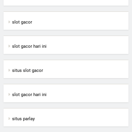
slot gacor
slot gacor hari ini
situs slot gacor
slot gacor hari ini
situs parlay