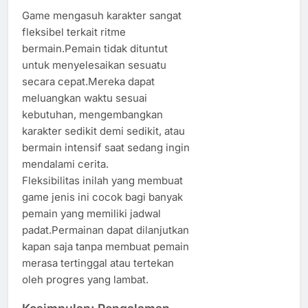
Game mengasuh karakter sangat
fleksibel terkait ritme
bermain.Pemain tidak dituntut
untuk menyelesaikan sesuatu
secara cepat.Mereka dapat
meluangkan waktu sesuai
kebutuhan, mengembangkan
karakter sedikit demi sedikit, atau
bermain intensif saat sedang ingin
mendalami cerita.
Fleksibilitas inilah yang membuat
game jenis ini cocok bagi banyak
pemain yang memiliki jadwal
padat.Permainan dapat dilanjutkan
kapan saja tanpa membuat pemain
merasa tertinggal atau tertekan
oleh progres yang lambat.