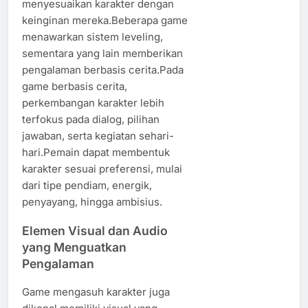
menyesuaikan karakter dengan
keinginan mereka.Beberapa game
menawarkan sistem leveling,
sementara yang lain memberikan
pengalaman berbasis cerita.Pada
game berbasis cerita,
perkembangan karakter lebih
terfokus pada dialog, pilihan
jawaban, serta kegiatan sehari-
hari.Pemain dapat membentuk
karakter sesuai preferensi, mulai
dari tipe pendiam, energik,
penyayang, hingga ambisius.
Elemen Visual dan Audio
yang Menguatkan
Pengalaman
Game mengasuh karakter juga