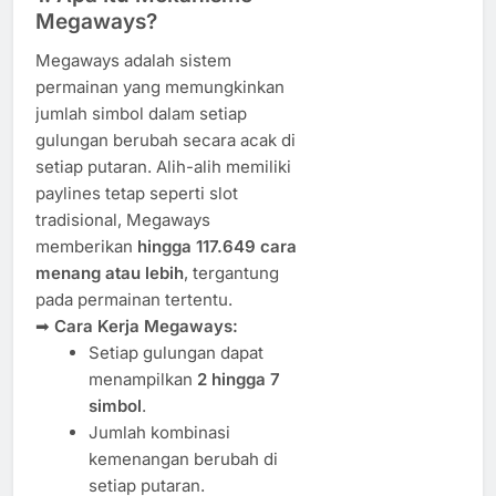
Megaways?
Megaways adalah sistem
permainan yang memungkinkan
jumlah simbol dalam setiap
gulungan berubah secara acak di
setiap putaran. Alih-alih memiliki
paylines tetap seperti slot
tradisional, Megaways
memberikan
hingga 117.649 cara
menang atau lebih
, tergantung
pada permainan tertentu.
➡
Cara Kerja Megaways:
Setiap gulungan dapat
menampilkan
2 hingga 7
simbol
.
Jumlah kombinasi
kemenangan berubah di
setiap putaran.