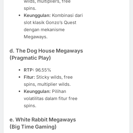
wilds, multipliers, free
spins.
Keunggulan:
Kombinasi dari
slot klasik Gonzo’s Quest
dengan mekanisme
Megaways.
d. The Dog House Megaways
(Pragmatic Play)
RTP:
96.55%
Fitur:
Sticky wilds, free
spins, multiplier wilds.
Keunggulan:
Pilihan
volatilitas dalam fitur free
spins.
e. White Rabbit Megaways
(Big Time Gaming)