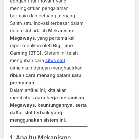
dengan fitur inovatif yang
meningkatkan pengalaman
bermain dan peluang menang.
Salah satu inovasi terbesar dalam
dunia slot adalah
Mekanisme
Megaways
, yang pertama kali
diperkenalkan oleh
Big Time
Gaming (BTG)
. Sistem ini telah
mengubah cara
situs slot
dimainkan dengan menghadirkan
ribuan cara menang dalam satu
permainan
.
Dalam artikel ini, kita akan
membahas
cara kerja mekanisme
Megaways, keuntungannya, serta
daftar slot terbaik yang
menggunakan sistem ini
.
1. Apa Itu Mekanisme