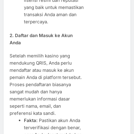
lisensi resmi dan reputasi
yang baik untuk memastikan
transaksi Anda aman dan
terpercaya.
2.
Daftar dan Masuk ke Akun
Anda
Setelah memilih kasino yang
mendukung QRIS, Anda perlu
mendaftar atau masuk ke akun
pemain Anda di platform tersebut.
Proses pendaftaran biasanya
sangat mudah dan hanya
memerlukan informasi dasar
seperti nama, email, dan
preferensi kata sandi.
Fakta:
Pastikan akun Anda
terverifikasi dengan benar,