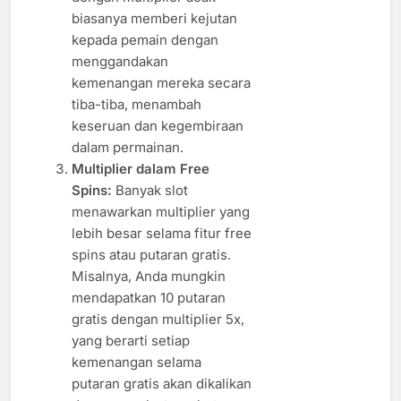
biasanya memberi kejutan
kepada pemain dengan
menggandakan
kemenangan mereka secara
tiba-tiba, menambah
keseruan dan kegembiraan
dalam permainan.
Multiplier dalam Free
Spins:
Banyak slot
menawarkan multiplier yang
lebih besar selama fitur free
spins atau putaran gratis.
Misalnya, Anda mungkin
mendapatkan 10 putaran
gratis dengan multiplier 5x,
yang berarti setiap
kemenangan selama
putaran gratis akan dikalikan