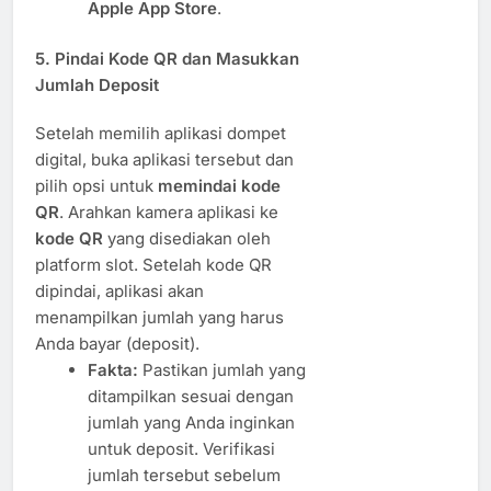
Apple App Store
.
5.
Pindai Kode QR dan Masukkan
Jumlah Deposit
Setelah memilih aplikasi dompet
digital, buka aplikasi tersebut dan
pilih opsi untuk
memindai kode
QR
. Arahkan kamera aplikasi ke
kode QR
yang disediakan oleh
platform slot. Setelah kode QR
dipindai, aplikasi akan
menampilkan jumlah yang harus
Anda bayar (deposit).
Fakta:
Pastikan jumlah yang
ditampilkan sesuai dengan
jumlah yang Anda inginkan
untuk deposit. Verifikasi
jumlah tersebut sebelum