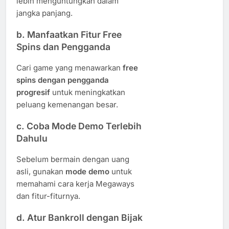
lebih menguntungkan dalam
jangka panjang.
b. Manfaatkan Fitur Free
Spins dan Pengganda
Cari game yang menawarkan
free
spins dengan pengganda
progresif
untuk meningkatkan
peluang kemenangan besar.
c. Coba Mode Demo Terlebih
Dahulu
Sebelum bermain dengan uang
asli, gunakan
mode demo
untuk
memahami cara kerja Megaways
dan fitur-fiturnya.
d. Atur Bankroll dengan Bijak