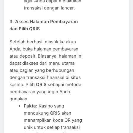
agar Anda dapat melakukan
transaksi dengan lancar.
3.
Akses Halaman Pembayaran
dan Pilih QRIS
Setelah berhasil masuk ke akun
Anda, buka halaman pembayaran
atau deposit. Biasanya, halaman ini
dapat diakses dari menu utama
atau bagian yang berhubungan
dengan transaksi finansial di situs
kasino. Pilih
QRIS
sebagai metode
pembayaran yang ingin Anda
gunakan.
Fakta:
Kasino yang
mendukung QRIS akan
menampilkan kode QR yang
unik untuk setiap transaksi