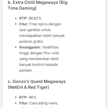
b. Extra Chilli Megaways (Big
Time Gaming)
RTP:
96.82%
Fitur:
Free spins dengan
opsi gamble untuk
mendapatkan lebih banyak
putaran gratis.
Keunggulan:
Volatilitas
tinggi dengan fitur unik
yang memberikan lebih
banyak kontrol kepada
pemain.
c. Gonzo’s Quest Megaways
(NetEnt & Red Tiger)
RTP:
96%
Fitur:
Cascading reels,