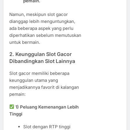
pemain.
Namun, meskipun slot gacor
dianggap lebih menguntungkan,
ada beberapa aspek yang perlu
diperhatikan sebelum memutuskan
untuk bermain.
2. Keunggulan Slot Gacor
Dibandingkan Slot Lainnya
Slot gacor memiliki beberapa
keunggulan utama yang
menjadikannya favorit di kalangan
pemain:
1) Peluang Kemenangan Lebih
Tinggi
Slot dengan RTP tinggi