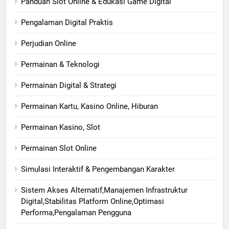
Panduan Slot Online & Edukasi Game Digital
Pengalaman Digital Praktis
Perjudian Online
Permainan & Teknologi
Permainan Digital & Strategi
Permainan Kartu, Kasino Online, Hiburan
Permainan Kasino, Slot
Permainan Slot Online
Simulasi Interaktif & Pengembangan Karakter
Sistem Akses Alternatif,Manajemen Infrastruktur
Digital,Stabilitas Platform Online,Optimasi
Performa,Pengalaman Pengguna