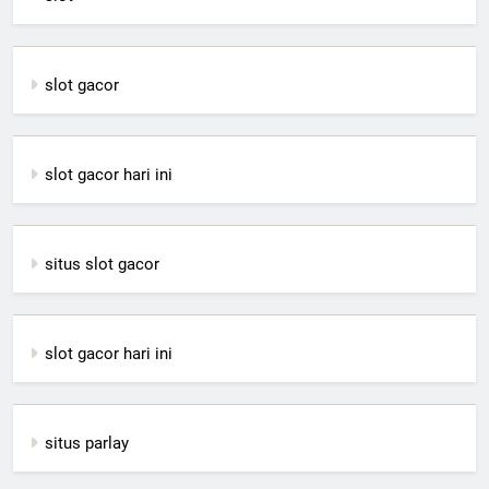
slot gacor
slot gacor hari ini
situs slot gacor
slot gacor hari ini
situs parlay