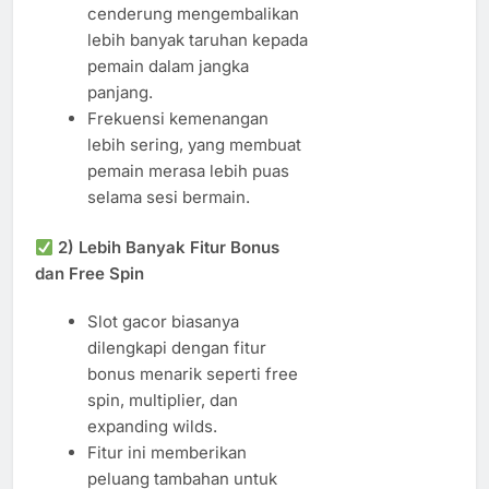
cenderung mengembalikan
lebih banyak taruhan kepada
pemain dalam jangka
panjang.
Frekuensi kemenangan
lebih sering, yang membuat
pemain merasa lebih puas
selama sesi bermain.
2) Lebih Banyak Fitur Bonus
dan Free Spin
Slot gacor biasanya
dilengkapi dengan fitur
bonus menarik seperti free
spin, multiplier, dan
expanding wilds.
Fitur ini memberikan
peluang tambahan untuk