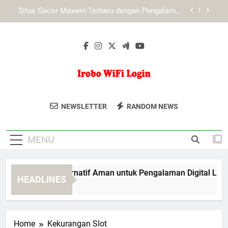
Skip
Sistem Analisis Video untuk Evaluasi
to
Pertandingan: Teknologi Modern dalam Strategi
dan Performa Olahraga
content
Teknologi yang Mendukung Stabilitas Platform
Tiara4D dalam Ekosistem Hiburan Digital
LAE138 Link Alternatif Aman untuk Pengalaman
Digital Lebih Nyaman dan Terarah
Situs Gacor Maxwin Terbaru dengan Pengalaman
Digital Lebih Praktis
Irobo WiFi
Irobo WiFi Login Menyediakan Layanan
Sistem Analisis Video untuk Evaluasi
NEWSLETTER
RANDOM NEWS
Pertandingan: Teknologi Modern dalam Strategi
Login
Akses WiFi Cepat Dan Mudah Dengan
dan Performa Olahraga
Teknologi yang Mendukung Stabilitas Platform
Keamanan Terjamin Untuk Kebutuhan
Tiara4D dalam Ekosistem Hiburan Digital
MENU
Online Anda.
AE138 Link Alternatif Aman untuk Pengalaman Digital Lebih 
HEADLINES
 Months Ago
Home
Kekurangan Slot