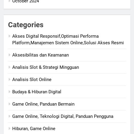
October 2024
Categories
Akses Digital Responsif,Optimasi Performa
Platform,Manajemen Sistem Online,Solusi Akses Resmi
Aksesibilitas dan Keamanan
Analisis Slot & Strategi Mingguan
Analisis Slot Online
Budaya & Hiburan Digital
Game Online, Panduan Bermain
Game Online, Teknologi Digital, Panduan Pengguna
Hiburan, Game Online