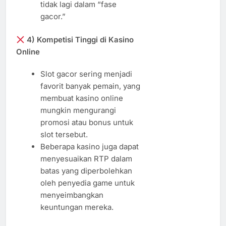
tidak lagi dalam “fase
gacor.”
4) Kompetisi Tinggi di Kasino
Online
Slot gacor sering menjadi
favorit banyak pemain, yang
membuat kasino online
mungkin mengurangi
promosi atau bonus untuk
slot tersebut.
Beberapa kasino juga dapat
menyesuaikan RTP dalam
batas yang diperbolehkan
oleh penyedia game untuk
menyeimbangkan
keuntungan mereka.