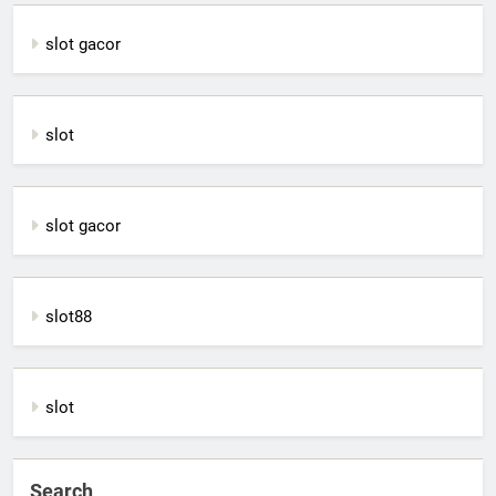
slot gacor
slot
slot gacor
slot88
slot
Search