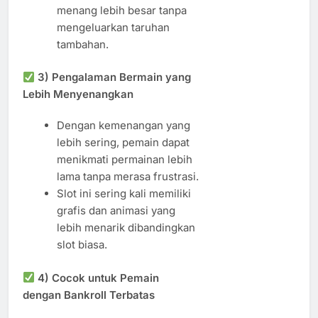
menang lebih besar tanpa
mengeluarkan taruhan
tambahan.
3) Pengalaman Bermain yang
Lebih Menyenangkan
Dengan kemenangan yang
lebih sering, pemain dapat
menikmati permainan lebih
lama tanpa merasa frustrasi.
Slot ini sering kali memiliki
grafis dan animasi yang
lebih menarik dibandingkan
slot biasa.
4) Cocok untuk Pemain
dengan Bankroll Terbatas