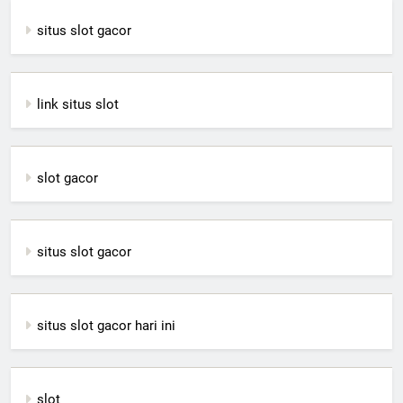
situs slot gacor
link situs slot
slot gacor
situs slot gacor
situs slot gacor hari ini
slot