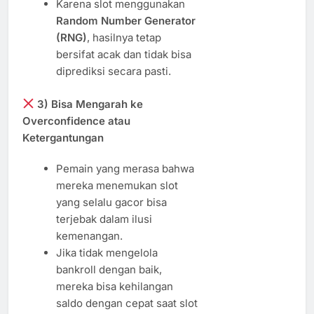
Karena slot menggunakan
Random Number Generator
(RNG)
, hasilnya tetap
bersifat acak dan tidak bisa
diprediksi secara pasti.
3) Bisa Mengarah ke
Overconfidence atau
Ketergantungan
Pemain yang merasa bahwa
mereka menemukan slot
yang selalu gacor bisa
terjebak dalam ilusi
kemenangan.
Jika tidak mengelola
bankroll dengan baik,
mereka bisa kehilangan
saldo dengan cepat saat slot