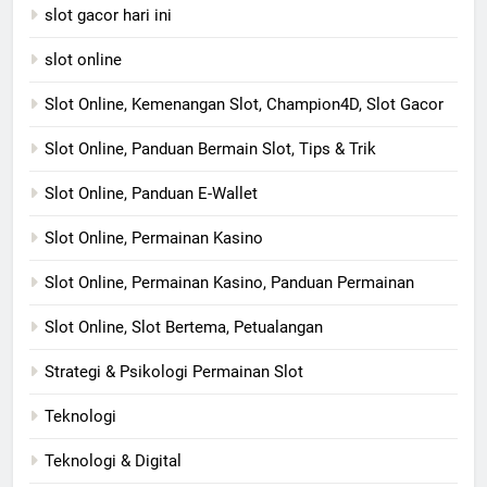
slot gacor hari ini
slot online
Slot Online, Kemenangan Slot, Champion4D, Slot Gacor
Slot Online, Panduan Bermain Slot, Tips & Trik
Slot Online, Panduan E-Wallet
Slot Online, Permainan Kasino
Slot Online, Permainan Kasino, Panduan Permainan
Slot Online, Slot Bertema, Petualangan
Strategi & Psikologi Permainan Slot
Teknologi
Teknologi & Digital