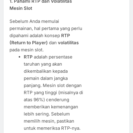
1.
Pahami RTP dan Volatilitas
Mesin Slot
Sebelum Anda memulai
permainan, hal pertama yang perlu
dipahami adalah konsep
RTP
(Return to Player)
dan
volatilitas
pada mesin slot.
RTP
adalah persentase
taruhan yang akan
dikembalikan kepada
pemain dalam jangka
panjang. Mesin slot dengan
RTP yang tinggi (misalnya di
atas 96%) cenderung
memberikan kemenangan
lebih sering. Sebelum
memilih mesin, pastikan
untuk memeriksa RTP-nya.