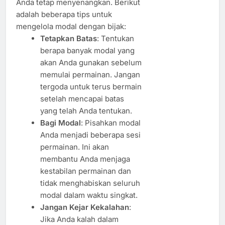
Anda tetap menyenangkan. Berikut
adalah beberapa tips untuk
mengelola modal dengan bijak:
Tetapkan Batas
: Tentukan
berapa banyak modal yang
akan Anda gunakan sebelum
memulai permainan. Jangan
tergoda untuk terus bermain
setelah mencapai batas
yang telah Anda tentukan.
Bagi Modal
: Pisahkan modal
Anda menjadi beberapa sesi
permainan. Ini akan
membantu Anda menjaga
kestabilan permainan dan
tidak menghabiskan seluruh
modal dalam waktu singkat.
Jangan Kejar Kekalahan
:
Jika Anda kalah dalam