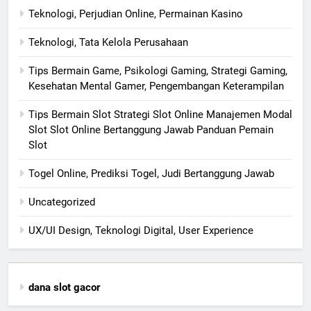
Teknologi, Perjudian Online, Permainan Kasino
Teknologi, Tata Kelola Perusahaan
Tips Bermain Game, Psikologi Gaming, Strategi Gaming,
Kesehatan Mental Gamer, Pengembangan Keterampilan
Tips Bermain Slot Strategi Slot Online Manajemen Modal
Slot Slot Online Bertanggung Jawab Panduan Pemain
Slot
Togel Online, Prediksi Togel, Judi Bertanggung Jawab
Uncategorized
UX/UI Design, Teknologi Digital, User Experience
dana slot gacor