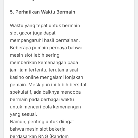
5.
Perhatikan Waktu Bermain
Waktu yang tepat untuk bermain
slot gacor juga dapat
mempengaruhi hasil permainan.
Beberapa pemain percaya bahwa
mesin slot lebih sering
memberikan kemenangan pada
jam-jam tertentu, terutama saat
kasino online mengalami lonjakan
pemain. Meskipun ini lebih bersifat
spekulatif, ada baiknya mencoba
bermain pada berbagai waktu
untuk mencari pola kemenangan
yang sesuai.
Namun, penting untuk diingat
bahwa mesin slot bekerja
berdasarkan RNG (Random