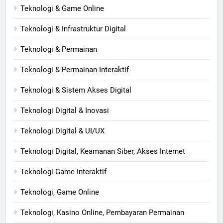
Teknologi & Game Online
Teknologi & Infrastruktur Digital
Teknologi & Permainan
Teknologi & Permainan Interaktif
Teknologi & Sistem Akses Digital
Teknologi Digital & Inovasi
Teknologi Digital & UI/UX
Teknologi Digital, Keamanan Siber, Akses Internet
Teknologi Game Interaktif
Teknologi, Game Online
Teknologi, Kasino Online, Pembayaran Permainan