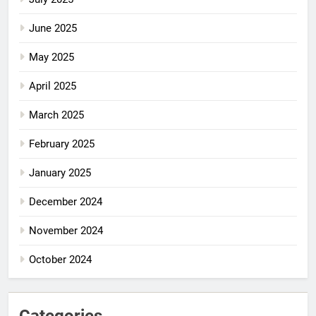
June 2025
May 2025
April 2025
March 2025
February 2025
January 2025
December 2024
November 2024
October 2024
Categories