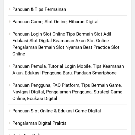
Panduan & Tips Permainan
Panduan Game, Slot Online, Hiburan Digital
Panduan Login Slot Online Tips Bermain Slot Adil
Edukasi Slot Digital Keamanan Akun Slot Online
Pengalaman Bermain Slot Nyaman Best Practice Slot
Online
Panduan Pemula, Tutorial Login Mobile, Tips Keamanan
Akun, Edukasi Pengguna Baru, Panduan Smartphone
Panduan Pengguna, FAQ Platform, Tips Bermain Game,
Navigasi Digital, Pengalaman Pengguna, Strategi Game
Online, Edukasi Digital
Panduan Slot Online & Edukasi Game Digital
Pengalaman Digital Praktis