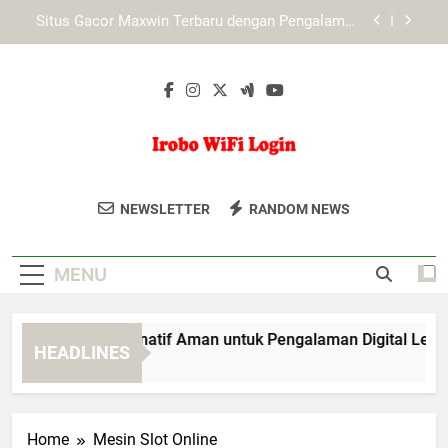
Skip
Sistem Analisis Video untuk Evaluasi
to
Pertandingan: Teknologi Modern dalam Strategi
dan Performa Olahraga
content
Teknologi yang Mendukung Stabilitas Platform
Tiara4D dalam Ekosistem Hiburan Digital
LAE138 Link Alternatif Aman untuk Pengalaman
Digital Lebih Nyaman dan Terarah
Situs Gacor Maxwin Terbaru dengan Pengalaman
Digital Lebih Praktis
Irobo WiFi
Irobo WiFi Login Menyediakan Layanan
Sistem Analisis Video untuk Evaluasi
NEWSLETTER
RANDOM NEWS
Pertandingan: Teknologi Modern dalam Strategi
Login
Akses WiFi Cepat Dan Mudah Dengan
dan Performa Olahraga
Teknologi yang Mendukung Stabilitas Platform
Keamanan Terjamin Untuk Kebutuhan
Tiara4D dalam Ekosistem Hiburan Digital
MENU
Online Anda.
E138 Link Alternatif Aman untuk Pengalaman Digital Lebih N
HEADLINES
Months Ago
Home
Mesin Slot Online