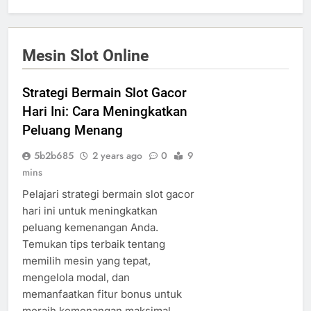
Mesin Slot Online
Strategi Bermain Slot Gacor
Hari Ini: Cara Meningkatkan
Peluang Menang
5b2b685
2 years ago
0
9
mins
Pelajari strategi bermain slot gacor
hari ini untuk meningkatkan
peluang kemenangan Anda.
Temukan tips terbaik tentang
memilih mesin yang tepat,
mengelola modal, dan
memanfaatkan fitur bonus untuk
meraih kemenangan maksimal.