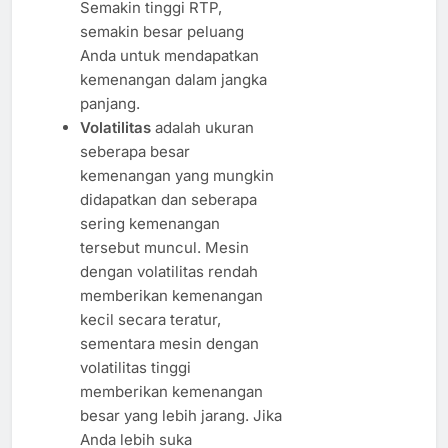
Semakin tinggi RTP,
semakin besar peluang
Anda untuk mendapatkan
kemenangan dalam jangka
panjang.
Volatilitas
adalah ukuran
seberapa besar
kemenangan yang mungkin
didapatkan dan seberapa
sering kemenangan
tersebut muncul. Mesin
dengan volatilitas rendah
memberikan kemenangan
kecil secara teratur,
sementara mesin dengan
volatilitas tinggi
memberikan kemenangan
besar yang lebih jarang. Jika
Anda lebih suka