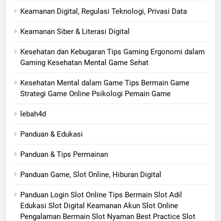
Keamanan Digital, Regulasi Teknologi, Privasi Data
Keamanan Siber & Literasi Digital
Kesehatan dan Kebugaran Tips Gaming Ergonomi dalam
Gaming Kesehatan Mental Game Sehat
Kesehatan Mental dalam Game Tips Bermain Game
Strategi Game Online Psikologi Pemain Game
lebah4d
Panduan & Edukasi
Panduan & Tips Permainan
Panduan Game, Slot Online, Hiburan Digital
Panduan Login Slot Online Tips Bermain Slot Adil
Edukasi Slot Digital Keamanan Akun Slot Online
Pengalaman Bermain Slot Nyaman Best Practice Slot