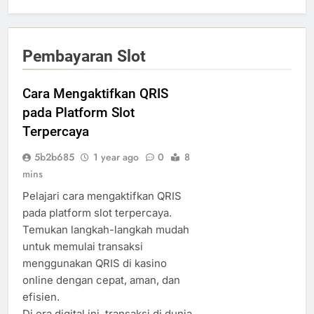
Pembayaran Slot
Cara Mengaktifkan QRIS
pada Platform Slot
Terpercaya
5b2b685
1 year ago
0
8
mins
Pelajari cara mengaktifkan QRIS
pada platform slot terpercaya.
Temukan langkah-langkah mudah
untuk memulai transaksi
menggunakan QRIS di kasino
online dengan cepat, aman, dan
efisien.
Di era digital ini, transaksi di dunia