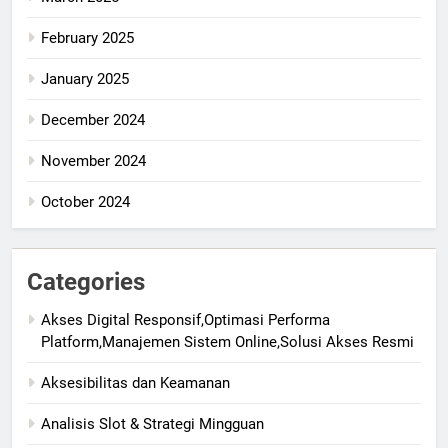
February 2025
January 2025
December 2024
November 2024
October 2024
Categories
Akses Digital Responsif,Optimasi Performa
Platform,Manajemen Sistem Online,Solusi Akses Resmi
Aksesibilitas dan Keamanan
Analisis Slot & Strategi Mingguan