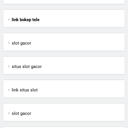
link bokep tele
slot gacor
situs slot gacor
link situs slot
slot gacor