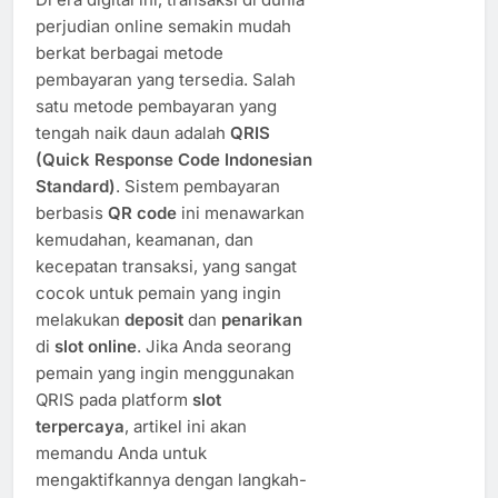
perjudian online semakin mudah
berkat berbagai metode
pembayaran yang tersedia. Salah
satu metode pembayaran yang
tengah naik daun adalah
QRIS
(Quick Response Code Indonesian
Standard)
. Sistem pembayaran
berbasis
QR code
ini menawarkan
kemudahan, keamanan, dan
kecepatan transaksi, yang sangat
cocok untuk pemain yang ingin
melakukan
deposit
dan
penarikan
di
slot online
. Jika Anda seorang
pemain yang ingin menggunakan
QRIS pada platform
slot
terpercaya
, artikel ini akan
memandu Anda untuk
mengaktifkannya dengan langkah-