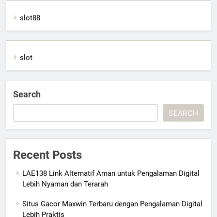
slot88
slot
Search
SEARCH
Recent Posts
LAE138 Link Alternatif Aman untuk Pengalaman Digital
Lebih Nyaman dan Terarah
Situs Gacor Maxwin Terbaru dengan Pengalaman Digital
Lebih Praktis