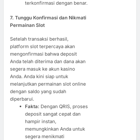
terkonfirmasi dengan benar.
7.
Tunggu Konfirmasi dan Nikmati
Permainan Slot
Setelah transaksi berhasil,
platform slot terpercaya akan
mengonfirmasi bahwa deposit
Anda telah diterima dan dana akan
segera masuk ke akun kasino
Anda. Anda kini siap untuk
melanjutkan permainan slot online
dengan saldo yang sudah
diperbarui.
Fakta:
Dengan QRIS, proses
deposit sangat cepat dan
hampir instan,
memungkinkan Anda untuk
segera menikmati