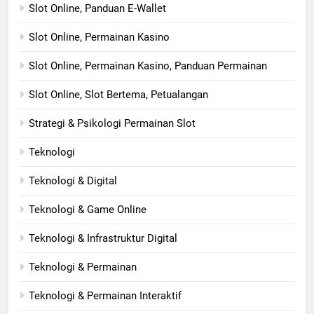
Slot Online, Panduan E-Wallet
Slot Online, Permainan Kasino
Slot Online, Permainan Kasino, Panduan Permainan
Slot Online, Slot Bertema, Petualangan
Strategi & Psikologi Permainan Slot
Teknologi
Teknologi & Digital
Teknologi & Game Online
Teknologi & Infrastruktur Digital
Teknologi & Permainan
Teknologi & Permainan Interaktif