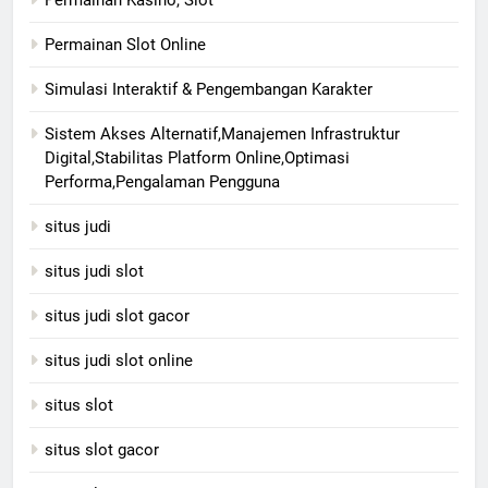
Permainan Slot Online
Simulasi Interaktif & Pengembangan Karakter
Sistem Akses Alternatif,Manajemen Infrastruktur
Digital,Stabilitas Platform Online,Optimasi
Performa,Pengalaman Pengguna
situs judi
situs judi slot
situs judi slot gacor
situs judi slot online
situs slot
situs slot gacor