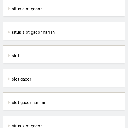
situs slot gacor
situs slot gacor hari ini
slot
slot gacor
slot gacor hari ini
situs slot gacor