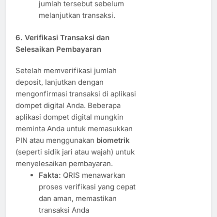
jumlah tersebut sebelum
melanjutkan transaksi.
6.
Verifikasi Transaksi dan
Selesaikan Pembayaran
Setelah memverifikasi jumlah
deposit, lanjutkan dengan
mengonfirmasi transaksi di aplikasi
dompet digital Anda. Beberapa
aplikasi dompet digital mungkin
meminta Anda untuk memasukkan
PIN atau menggunakan
biometrik
(seperti sidik jari atau wajah) untuk
menyelesaikan pembayaran.
Fakta:
QRIS menawarkan
proses verifikasi yang cepat
dan aman, memastikan
transaksi Anda