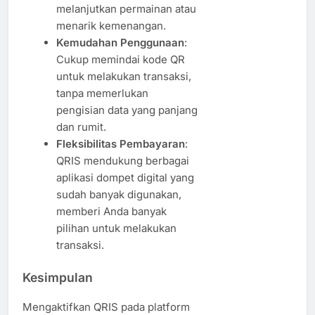
melanjutkan permainan atau
menarik kemenangan.
Kemudahan Penggunaan
:
Cukup memindai kode QR
untuk melakukan transaksi,
tanpa memerlukan
pengisian data yang panjang
dan rumit.
Fleksibilitas Pembayaran
:
QRIS mendukung berbagai
aplikasi dompet digital yang
sudah banyak digunakan,
memberi Anda banyak
pilihan untuk melakukan
transaksi.
Kesimpulan
Mengaktifkan QRIS pada platform