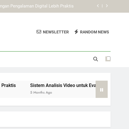
ngan Pengalaman Digital Lebih Praktis
gi Modern dalam Strategi dan Performa
Olahraga
ara4D dalam Ekosistem Hiburan Digital
NEWSLETTER
RANDOM NEWS
aman Digital Lebih Nyaman dan Terarah
ngan Keamanan Terjamin Untuk Kebutuhan Online Anda.
ngan Pengalaman Digital Lebih Praktis
gi Modern dalam Strategi dan Performa
Olahraga
ara4D dalam Ekosistem Hiburan Digital
Sistem Analisis Video untuk Evaluasi Pertandingan: Teknol
5 Months Ago