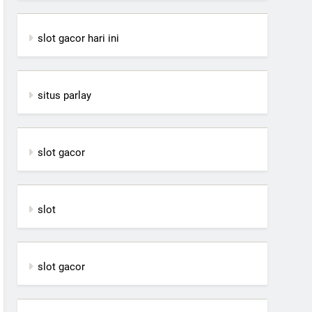
slot gacor hari ini
situs parlay
slot gacor
slot
slot gacor