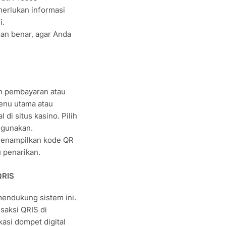
erlukan informasi
i.
gan benar, agar Anda
an pembayaran atau
menu utama atau
di situs kasino. Pilih
 gunakan.
enampilkan kode QR
u penarikan.
QRIS
endukung sistem ini.
saksi QRIS di
likasi dompet digital