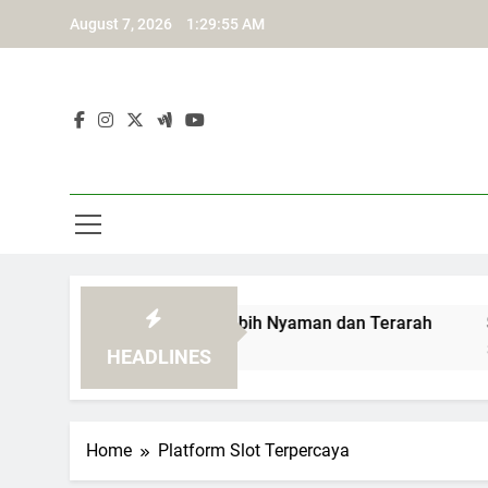
Skip
August 7, 2026
1:29:56 AM
to
content
Iro
Irobo WiF
galaman Digital Lebih Nyaman dan Terarah
Situs Gacor 
3 Months Ago
HEADLINES
Home
Platform Slot Terpercaya