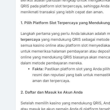
Berikut adalah panduan lengkap untuk mengaktif
QRIS pada platform slot terpercaya, sehingga Anda
menikmati transaksi yang lebih cepat dan aman.
1.
Pilih Platform Slot Terpercaya yang Mendukun
Langkah pertama yang perlu Anda lakukan adalah 
terpercaya
yang mendukung QRIS sebagai metode 
semua kasino online atau platform slot menyediakan
untuk memeriksa halaman pembayaran atau deposit
online yang mendukung QRIS biasanya akan menca
dalam metode pembayaran mereka.
Fakta:
Pastikan platform slot yang Anda pilih
resmi dan reputasi yang baik untuk memasti
aman dan terpercaya.
2.
Daftar dan Masuk ke Akun Anda
Setelah memilih kasino yang mendukung QRIS, And
atau masuk ke akun pemain Anda di platform terseb