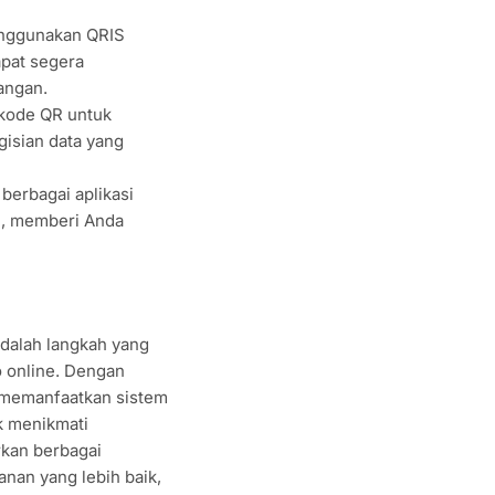
enggunakan QRIS
apat segera
angan.
kode QR untuk
isian data yang
berbagai aplikasi
n, memberi Anda
dalah langkah yang
o online. Dengan
t memanfaatkan sistem
k menikmati
kan berbagai
an yang lebih baik,