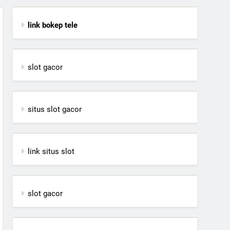
link bokep tele
slot gacor
situs slot gacor
link situs slot
slot gacor