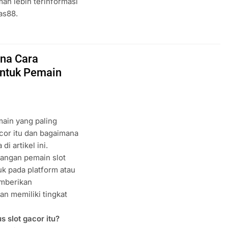
an lebih terinformasi
as88.
ana Cara
ntuk Pemain
main yang paling
cor itu dan bagaimana
 artikel ini.
langan pemain slot
k pada platform atau
emberikan
n memiliki tingkat
s slot gacor itu?