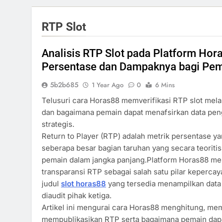
RTP Slot
Analisis RTP Slot pada Platform Hor
Persentase dan Dampaknya bagi Pe
5b2b685
1 Year Ago
0
6 Mins
Telusuri cara Horas88 memverifikasi RTP slot mela
dan bagaimana pemain dapat menafsirkan data pen
strategis.
Return to Player (RTP) adalah metrik persentase 
seberapa besar bagian taruhan yang secara teoriti
pemain dalam jangka panjang.Platform Horas88 m
transparansi RTP sebagai salah satu pilar kepercay
judul
slot horas88
yang tersedia menampilkan data 
diaudit pihak ketiga.
Artikel ini mengurai cara Horas88 menghitung, mem
mempublikasikan RTP serta bagaimana pemain da