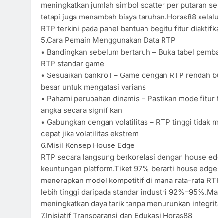
meningkatkan jumlah simbol scatter per putaran se
tetapi juga menambah biaya taruhan.Horas88 sela
RTP terkini pada panel bantuan begitu fitur diaktifk
5.Cara Pemain Menggunakan Data RTP
• Bandingkan sebelum bertaruh – Buka tabel pembaya
RTP standar game
• Sesuaikan bankroll – Game dengan RTP rendah b
besar untuk mengatasi varians
• Pahami perubahan dinamis – Pastikan mode fitur
angka secara signifikan
• Gabungkan dengan volatilitas – RTP tinggi tida
cepat jika volatilitas ekstrem
6.Misil Konsep House Edge
RTP secara langsung berkorelasi dengan house ed
keuntungan platform.Tiket 97% berarti house edg
menerapkan model kompetitif di mana rata-rata R
lebih tinggi daripada standar industri 92%–95%.Marg
meningkatkan daya tarik tanpa menurunkan integrita
7.Inisiatif Transparansi dan Edukasi Horas88