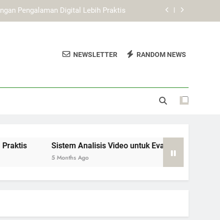
ngan Pengalaman Digital Lebih Praktis
gi Modern dalam Strategi dan Performa
Olahraga
ara4D dalam Ekosistem Hiburan Digital
NEWSLETTER
RANDOM NEWS
aman Digital Lebih Nyaman dan Terarah
ngan Keamanan Terjamin Untuk Kebutuhan Online Anda.
ngan Pengalaman Digital Lebih Praktis
gi Modern dalam Strategi dan Performa
Olahraga
ara4D dalam Ekosistem Hiburan Digital
Sistem Analisis Video untuk Evaluasi Pertandingan: Tekn
5 Months Ago