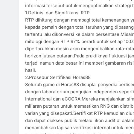
informasi tersebut untuk mengoptimalkan strategi 
1.Definisi dan Signifikansi RTP
RTP dihitung dengan membagi total kemenangan y
kepada pemain dengan total taruhan yang dipasang 
tertentu lalu dikonversi ke dalam persentase.Misal
mitologi dengan RTP 97% berarti untuk setiap 100.
dipertaruhkan mesin akan mengembalikan rata-rata 
horizon jutaan putaran.Pada praktiknya fluktuasi j
terjadi namun data besar ini memberi gambaran risi
hasil.
2.Prosedur Sertifikasi Horas88
Seluruh game di Horas88 disuplai penyedia berlise
dengan laboratorium pengujian independen seperti
International dan eCOGRA.Mereka menjalankan simu
miliaran putaran untuk memastikan RNG dan distri
varian yang disepakati.Sertifikat RTP kemudian diu
dan dapat diakses publik melalui ikon audit di dal
menambahkan lapisan verifikasi internal untuk me