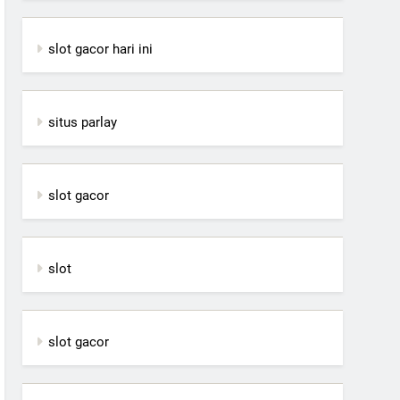
slot gacor hari ini
situs parlay
slot gacor
slot
slot gacor