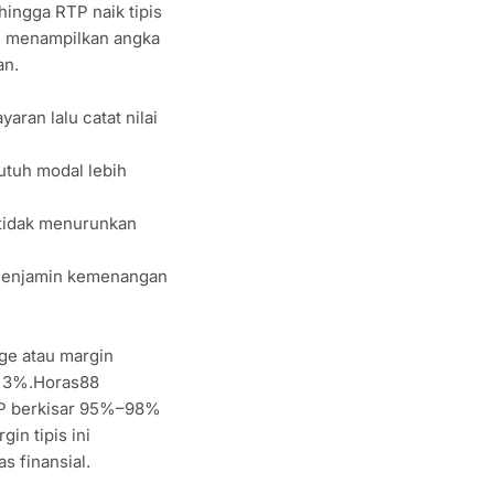
hingga RTP naik tipis
lu menampilkan angka
an.
ran lalu catat nilai
utuh modal lebih
 tidak menurunkan
k menjamin kemenangan
ge atau margin
e 3%.Horas88
TP berkisar 95%–98%
in tipis ini
s finansial.