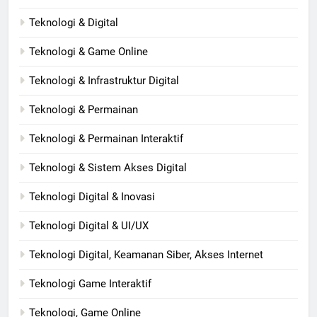
Teknologi & Digital
Teknologi & Game Online
Teknologi & Infrastruktur Digital
Teknologi & Permainan
Teknologi & Permainan Interaktif
Teknologi & Sistem Akses Digital
Teknologi Digital & Inovasi
Teknologi Digital & UI/UX
Teknologi Digital, Keamanan Siber, Akses Internet
Teknologi Game Interaktif
Teknologi, Game Online