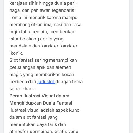
kerajaan sihir hingga dunia peri,
naga, dan pahlawan legendaris.
Tema ini menarik karena mampu
membangkitkan imajinasi dan rasa
ingin tahu pemain, memberikan
latar belakang cerita yang
mendalam dan karakter-karakter
ikonik.
Slot fantasi sering menampilkan
petualangan epik dan elemen
magis yang memberikan kesan
berbeda dari
judi slot
dengan tema
sehari-hari.
Peran Ilustrasi Visual dalam
Menghidupkan Dunia Fantasi
Ilustrasi visual adalah aspek kunci
dalam slot fantasi yang
menentukan daya tarik dan
atmosfer permainan. Grafis yang