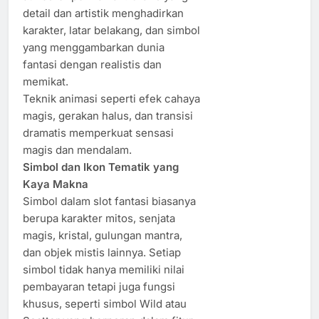
detail dan artistik menghadirkan
karakter, latar belakang, dan simbol
yang menggambarkan dunia
fantasi dengan realistis dan
memikat.
Teknik animasi seperti efek cahaya
magis, gerakan halus, dan transisi
dramatis memperkuat sensasi
magis dan mendalam.
Simbol dan Ikon Tematik yang
Kaya Makna
Simbol dalam slot fantasi biasanya
berupa karakter mitos, senjata
magis, kristal, gulungan mantra,
dan objek mistis lainnya. Setiap
simbol tidak hanya memiliki nilai
pembayaran tetapi juga fungsi
khusus, seperti simbol Wild atau