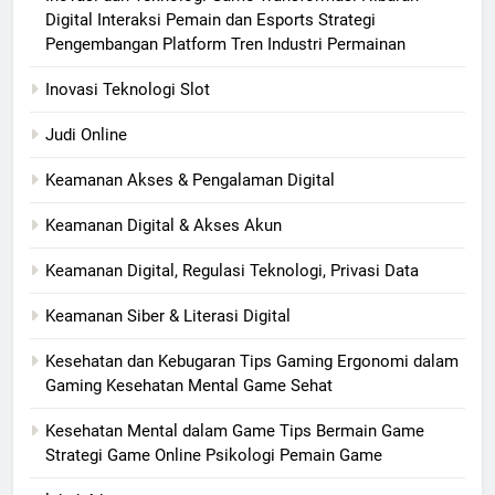
Digital Interaksi Pemain dan Esports Strategi
Pengembangan Platform Tren Industri Permainan
Inovasi Teknologi Slot
Judi Online
Keamanan Akses & Pengalaman Digital
Keamanan Digital & Akses Akun
Keamanan Digital, Regulasi Teknologi, Privasi Data
Keamanan Siber & Literasi Digital
Kesehatan dan Kebugaran Tips Gaming Ergonomi dalam
Gaming Kesehatan Mental Game Sehat
Kesehatan Mental dalam Game Tips Bermain Game
Strategi Game Online Psikologi Pemain Game