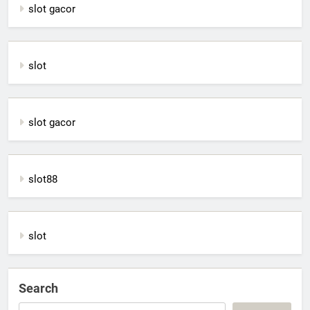
slot gacor
slot
slot gacor
slot88
slot
Search