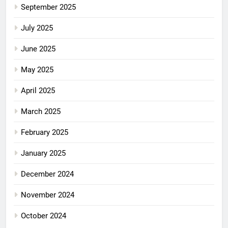
September 2025
July 2025
June 2025
May 2025
April 2025
March 2025
February 2025
January 2025
December 2024
November 2024
October 2024