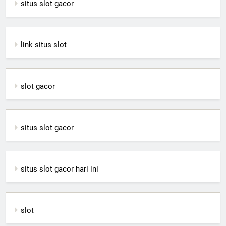
situs slot gacor
link situs slot
slot gacor
situs slot gacor
situs slot gacor hari ini
slot