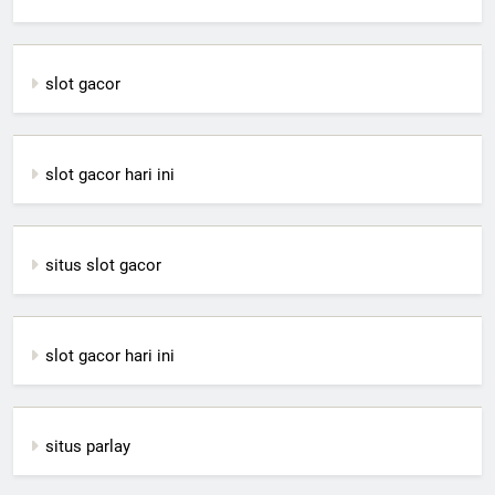
slot gacor
slot gacor hari ini
situs slot gacor
slot gacor hari ini
situs parlay