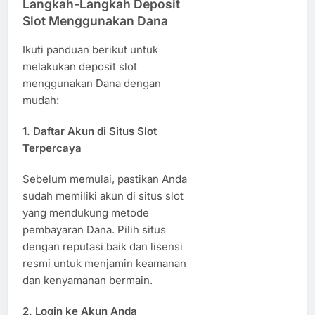
Langkah-Langkah Deposit
Slot Menggunakan Dana
Ikuti panduan berikut untuk
melakukan deposit slot
menggunakan Dana dengan
mudah:
1. Daftar Akun di Situs Slot
Terpercaya
Sebelum memulai, pastikan Anda
sudah memiliki akun di situs slot
yang mendukung metode
pembayaran Dana. Pilih situs
dengan reputasi baik dan lisensi
resmi untuk menjamin keamanan
dan kenyamanan bermain.
2. Login ke Akun Anda