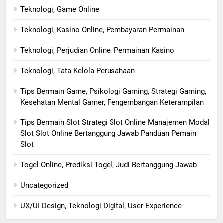
Teknologi, Game Online
Teknologi, Kasino Online, Pembayaran Permainan
Teknologi, Perjudian Online, Permainan Kasino
Teknologi, Tata Kelola Perusahaan
Tips Bermain Game, Psikologi Gaming, Strategi Gaming,
Kesehatan Mental Gamer, Pengembangan Keterampilan
Tips Bermain Slot Strategi Slot Online Manajemen Modal
Slot Slot Online Bertanggung Jawab Panduan Pemain
Slot
Togel Online, Prediksi Togel, Judi Bertanggung Jawab
Uncategorized
UX/UI Design, Teknologi Digital, User Experience