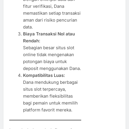
fitur verifikasi, Dana
memastikan setiap transaksi
aman dari risiko pencurian
data.
Biaya Transaksi Nol atau
Rendah:
Sebagian besar situs slot
online tidak mengenakan
potongan biaya untuk
deposit menggunakan Dana.
Kompatibilitas Luas:
Dana mendukung berbagai
situs slot terpercaya,
memberikan fleksibilitas
bagi pemain untuk memilih
platform favorit mereka.