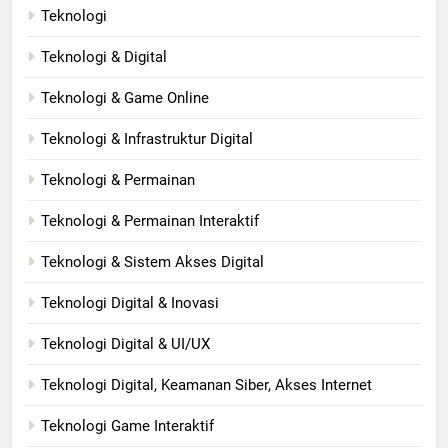
Teknologi
Teknologi & Digital
Teknologi & Game Online
Teknologi & Infrastruktur Digital
Teknologi & Permainan
Teknologi & Permainan Interaktif
Teknologi & Sistem Akses Digital
Teknologi Digital & Inovasi
Teknologi Digital & UI/UX
Teknologi Digital, Keamanan Siber, Akses Internet
Teknologi Game Interaktif