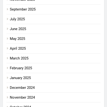
September 2025
July 2025
June 2025
May 2025
April 2025
March 2025
February 2025
January 2025
December 2024
November 2024