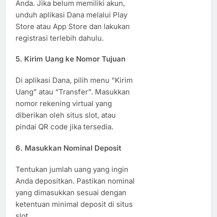
Anda. Jika belum memiliki akun,
unduh aplikasi Dana melalui Play
Store atau App Store dan lakukan
registrasi terlebih dahulu.
5. Kirim Uang ke Nomor Tujuan
Di aplikasi Dana, pilih menu “Kirim
Uang” atau “Transfer”. Masukkan
nomor rekening virtual yang
diberikan oleh situs slot, atau
pindai QR code jika tersedia.
6. Masukkan Nominal Deposit
Tentukan jumlah uang yang ingin
Anda depositkan. Pastikan nominal
yang dimasukkan sesuai dengan
ketentuan minimal deposit di situs
slot.