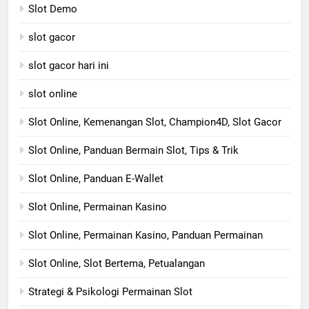
Slot Demo
slot gacor
slot gacor hari ini
slot online
Slot Online, Kemenangan Slot, Champion4D, Slot Gacor
Slot Online, Panduan Bermain Slot, Tips & Trik
Slot Online, Panduan E-Wallet
Slot Online, Permainan Kasino
Slot Online, Permainan Kasino, Panduan Permainan
Slot Online, Slot Bertema, Petualangan
Strategi & Psikologi Permainan Slot