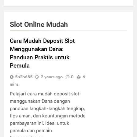
Slot Online Mudah
Cara Mudah Deposit Slot
Menggunakan Dana:
Panduan Praktis untuk
Pemula
5b2b685
2 years ago
0
6
mins
Pelajari cara mudah deposit slot
menggunakan Dana dengan
panduan langkah-langkah lengkap,
tips aman, dan keuntungan metode
pembayaran ini. Ideal untuk
pemula dan pemain