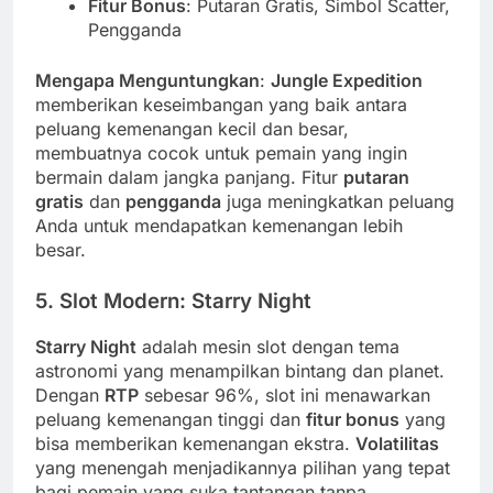
Fitur Bonus
: Putaran Gratis, Simbol Scatter,
Pengganda
Mengapa Menguntungkan
:
Jungle Expedition
memberikan keseimbangan yang baik antara
peluang kemenangan kecil dan besar,
membuatnya cocok untuk pemain yang ingin
bermain dalam jangka panjang. Fitur
putaran
gratis
dan
pengganda
juga meningkatkan peluang
Anda untuk mendapatkan kemenangan lebih
besar.
5.
Slot Modern: Starry Night
Starry Night
adalah mesin slot dengan tema
astronomi yang menampilkan bintang dan planet.
Dengan
RTP
sebesar 96%, slot ini menawarkan
peluang kemenangan tinggi dan
fitur bonus
yang
bisa memberikan kemenangan ekstra.
Volatilitas
yang menengah menjadikannya pilihan yang tepat
bagi pemain yang suka tantangan tanpa