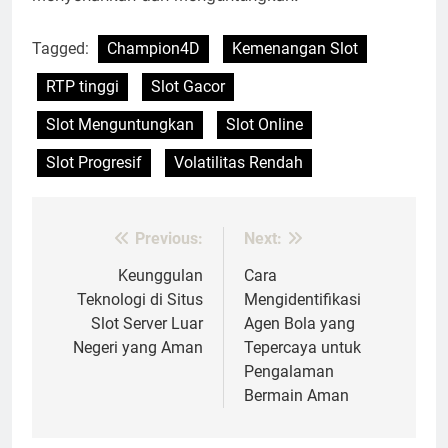
Tagged:
Champion4D
Kemenangan Slot
RTP tinggi
Slot Gacor
Slot Menguntungkan
Slot Online
Slot Progresif
Volatilitas Rendah
Previous:
Next:
Post
navigation
Keunggulan
Cara
Teknologi di Situs
Mengidentifikasi
Slot Server Luar
Agen Bola yang
Negeri yang Aman
Tepercaya untuk
Pengalaman
Bermain Aman