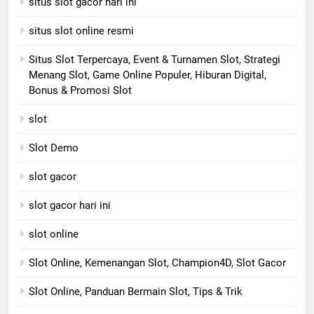
situs slot gacor hari ini
situs slot online resmi
Situs Slot Terpercaya, Event & Turnamen Slot, Strategi
Menang Slot, Game Online Populer, Hiburan Digital,
Bonus & Promosi Slot
slot
Slot Demo
slot gacor
slot gacor hari ini
slot online
Slot Online, Kemenangan Slot, Champion4D, Slot Gacor
Slot Online, Panduan Bermain Slot, Tips & Trik