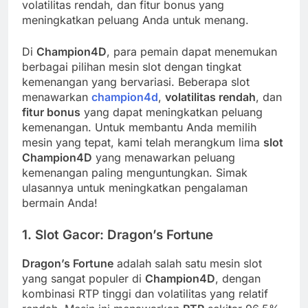
volatilitas rendah, dan fitur bonus yang
meningkatkan peluang Anda untuk menang.
Di
Champion4D
, para pemain dapat menemukan
berbagai pilihan mesin slot dengan tingkat
kemenangan yang bervariasi. Beberapa slot
menawarkan
champion4d
,
volatilitas rendah
, dan
fitur bonus
yang dapat meningkatkan peluang
kemenangan. Untuk membantu Anda memilih
mesin yang tepat, kami telah merangkum lima
slot
Champion4D
yang menawarkan peluang
kemenangan paling menguntungkan. Simak
ulasannya untuk meningkatkan pengalaman
bermain Anda!
1.
Slot Gacor: Dragon’s Fortune
Dragon’s Fortune
adalah salah satu mesin slot
yang sangat populer di
Champion4D
, dengan
kombinasi RTP tinggi dan volatilitas yang relatif