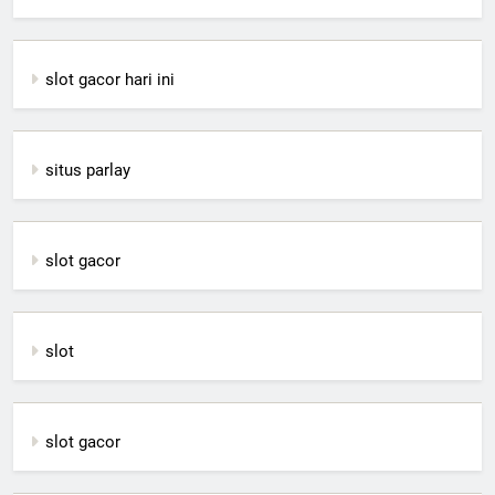
slot gacor hari ini
situs parlay
slot gacor
slot
slot gacor