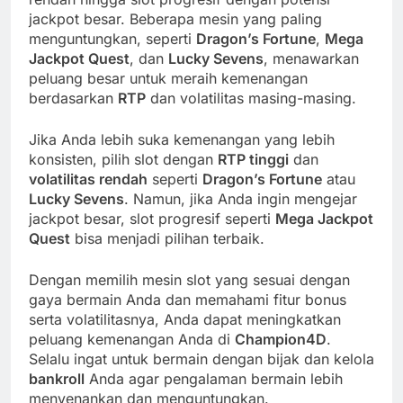
jackpot besar. Beberapa mesin yang paling
menguntungkan, seperti
Dragon’s Fortune
,
Mega
Jackpot Quest
, dan
Lucky Sevens
, menawarkan
peluang besar untuk meraih kemenangan
berdasarkan
RTP
dan volatilitas masing-masing.
Jika Anda lebih suka kemenangan yang lebih
konsisten, pilih slot dengan
RTP tinggi
dan
volatilitas rendah
seperti
Dragon’s Fortune
atau
Lucky Sevens
. Namun, jika Anda ingin mengejar
jackpot besar, slot progresif seperti
Mega Jackpot
Quest
bisa menjadi pilihan terbaik.
Dengan memilih mesin slot yang sesuai dengan
gaya bermain Anda dan memahami fitur bonus
serta volatilitasnya, Anda dapat meningkatkan
peluang kemenangan Anda di
Champion4D
.
Selalu ingat untuk bermain dengan bijak dan kelola
bankroll
Anda agar pengalaman bermain lebih
menyenankan dan menguntungkan.