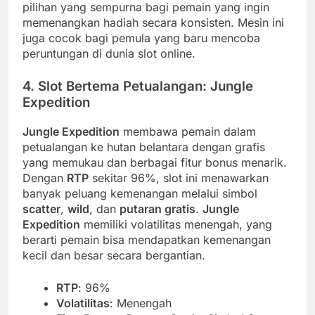
pilihan yang sempurna bagi pemain yang ingin
memenangkan hadiah secara konsisten. Mesin ini
juga cocok bagi pemula yang baru mencoba
peruntungan di dunia slot online.
4.
Slot Bertema Petualangan: Jungle
Expedition
Jungle Expedition
membawa pemain dalam
petualangan ke hutan belantara dengan grafis
yang memukau dan berbagai fitur bonus menarik.
Dengan
RTP
sekitar 96%, slot ini menawarkan
banyak peluang kemenangan melalui simbol
scatter
,
wild
, dan
putaran gratis
.
Jungle
Expedition
memiliki volatilitas menengah, yang
berarti pemain bisa mendapatkan kemenangan
kecil dan besar secara bergantian.
RTP
: 96%
Volatilitas
: Menengah