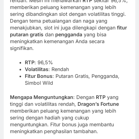
rendah. Mesin ini menawarkan
RTP
sekitar 96,5%,
memberikan peluang kemenangan yang lebih
sering dibandingkan slot dengan volatilitas tinggi.
Dengan tema petualangan dan naga yang
menakjubkan, slot ini juga dilengkapi dengan
fitur
putaran gratis
dan
pengganda
yang bisa
meningkatkan kemenangan Anda secara
signifikan.
RTP
: 96,5%
Volatilitas
: Rendah
Fitur Bonus
: Putaran Gratis, Pengganda,
Simbol Wild
Mengapa Menguntungkan
: Dengan
RTP
yang
tinggi dan volatilitas rendah,
Dragon’s Fortune
memberikan peluang kemenangan yang lebih
sering dengan hadiah yang cukup
menguntungkan. Fitur bonus juga membantu
meningkatkan penghasilan tambahan.