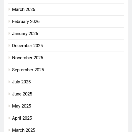
March 2026
February 2026
January 2026
December 2025
November 2025
September 2025
July 2025
June 2025
May 2025
April 2025
March 2025