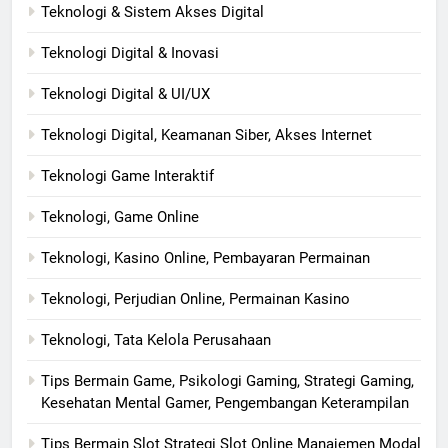
Teknologi & Sistem Akses Digital
Teknologi Digital & Inovasi
Teknologi Digital & UI/UX
Teknologi Digital, Keamanan Siber, Akses Internet
Teknologi Game Interaktif
Teknologi, Game Online
Teknologi, Kasino Online, Pembayaran Permainan
Teknologi, Perjudian Online, Permainan Kasino
Teknologi, Tata Kelola Perusahaan
Tips Bermain Game, Psikologi Gaming, Strategi Gaming,
Kesehatan Mental Gamer, Pengembangan Keterampilan
Tips Bermain Slot Strategi Slot Online Manajemen Modal