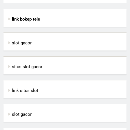
link bokep tele
slot gacor
situs slot gacor
link situs slot
slot gacor