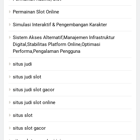
Permainan Slot Online
Simulasi Interaktif & Pengembangan Karakter
Sistem Akses Alternatif,Manajemen Infrastruktur
Digital,Stabilitas Platform Online,Optimasi
Performa,Pengalaman Pengguna
situs judi
situs judi slot
situs judi slot gacor
situs judi slot online
situs slot
situs slot gacor