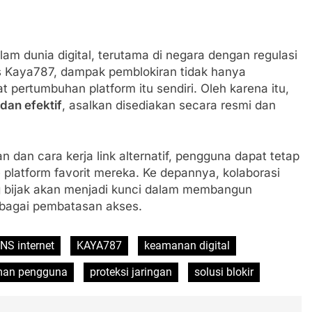
am dunia digital, terutama di negara dengan regulasi
ks Kaya787, dampak pemblokiran tidak hanya
pertumbuhan platform itu sendiri. Oleh karena itu,
 dan efektif
, asalkan disediakan secara resmi dan
dan cara kerja link alternatif, pengguna dapat tetap
 platform favorit mereka. Ke depannya, kolaborasi
 bijak akan menjadi kunci dalam membangun
erbagai pembatasan akses.
NS internet
KAYA787
keamanan digital
man pengguna
proteksi jaringan
solusi blokir