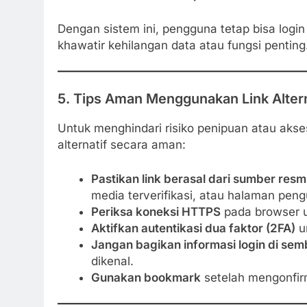
Dengan sistem ini, pengguna tetap bisa log
khawatir kehilangan data atau fungsi penting
5. Tips Aman Menggunakan Link Altern
Untuk menghindari risiko penipuan atau akses
alternatif secara aman:
Pastikan link berasal dari sumber resm
media terverifikasi, atau halaman pe
Periksa koneksi HTTPS
pada browser u
Aktifkan autentikasi dua faktor (2FA)
un
Jangan bagikan informasi login di sem
dikenal.
Gunakan bookmark
setelah mengonfirm