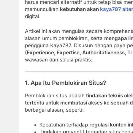
harus mencari alternatif untuk tetap bisa me
memunculkan
kebutuhan akan
kaya787 alter
digital.
Artikel ini akan mengulas secara komprehens
alasan umum pemblokiran, serta
mengapa lin
pengguna Kaya787. Disusun dengan gaya pe
(Experience, Expertise, Authoritativeness, T
wawasan dan solusi praktis.
1. Apa Itu Pemblokiran Situs?
Pemblokiran situs adalah
tindakan teknis ole
tertentu untuk membatasi akses ke sebuah d
berbagai alasan, seperti:
Kepatuhan terhadap
regulasi konten in
Tindakan preventif terhadap situs beris