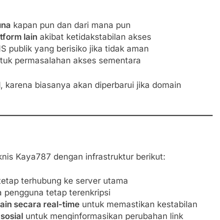
una
kapan pun dan dari mana pun
form lain
akibat ketidakstabilan akses
 publik yang berisiko jika tidak aman
tuk permasalahan akses sementara
l
, karena biasanya akan diperbarui jika domain
eknis Kaya787 dengan infrastruktur berikut:
etap terhubung ke server utama
 pengguna tetap terenkripsi
ain secara real-time
untuk memastikan kestabilan
sosial
untuk menginformasikan perubahan link