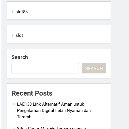
slot88
slot
Search
SEARCH
Recent Posts
LAE138 Link Alternatif Aman untuk
Pengalaman Digital Lebih Nyaman dan
Terarah
Situs Gacor Maxwin Terbaru dengan