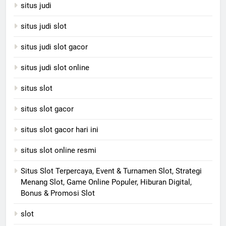
situs judi
situs judi slot
situs judi slot gacor
situs judi slot online
situs slot
situs slot gacor
situs slot gacor hari ini
situs slot online resmi
Situs Slot Terpercaya, Event & Turnamen Slot, Strategi
Menang Slot, Game Online Populer, Hiburan Digital,
Bonus & Promosi Slot
slot