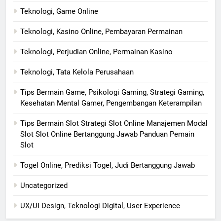
Teknologi, Game Online
Teknologi, Kasino Online, Pembayaran Permainan
Teknologi, Perjudian Online, Permainan Kasino
Teknologi, Tata Kelola Perusahaan
Tips Bermain Game, Psikologi Gaming, Strategi Gaming,
Kesehatan Mental Gamer, Pengembangan Keterampilan
Tips Bermain Slot Strategi Slot Online Manajemen Modal
Slot Slot Online Bertanggung Jawab Panduan Pemain
Slot
Togel Online, Prediksi Togel, Judi Bertanggung Jawab
Uncategorized
UX/UI Design, Teknologi Digital, User Experience