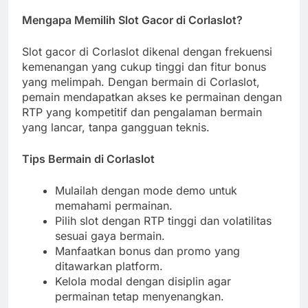
Mengapa Memilih Slot Gacor di Corlaslot?
Slot gacor di Corlaslot dikenal dengan frekuensi
kemenangan yang cukup tinggi dan fitur bonus
yang melimpah. Dengan bermain di Corlaslot,
pemain mendapatkan akses ke permainan dengan
RTP yang kompetitif dan pengalaman bermain
yang lancar, tanpa gangguan teknis.
Tips Bermain di Corlaslot
Mulailah dengan mode demo untuk
memahami permainan.
Pilih slot dengan RTP tinggi dan volatilitas
sesuai gaya bermain.
Manfaatkan bonus dan promo yang
ditawarkan platform.
Kelola modal dengan disiplin agar
permainan tetap menyenangkan.