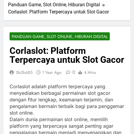
Panduan Game, Slot Online, Hiburan Digital
Corlaslot: Platform Terpercaya untuk Slot Gacor
PANDUAN GAME, SLOT ONLINE, HIBURAN DIGITAL
Corlaslot: Platform
Terpercaya untuk Slot Gacor
0
5b2b685
1 Year Ago
4 Mins
Corlaslot adalah platform terpercaya yang
menyediakan berbagai permainan slot gacor
dengan fitur lengkap, keamanan terjamin, dan
pengalaman bermain terbaik bagi para penggemar
slot online.
Dalam dunia permainan slot online, memilih
platform yang terpercaya sangat penting agar
pengalaman bermain menjadi menyenangkan dan