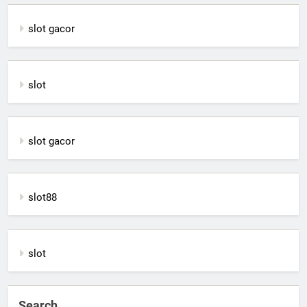
slot gacor
slot
slot gacor
slot88
slot
Search