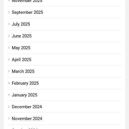
November 2025
September 2025
July 2025
June 2025
May 2025
April 2025
March 2025
February 2025
January 2025
December 2024
November 2024