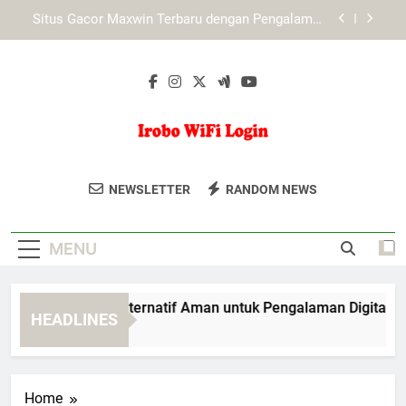
Skip
Situs Gacor Maxwin Terbaru dengan Pengalaman
to
Digital Lebih Praktis
content
Sistem Analisis Video untuk Evaluasi
Pertandingan: Teknologi Modern dalam Strategi
dan Performa Olahraga
Teknologi yang Mendukung Stabilitas Platform
Tiara4D dalam Ekosistem Hiburan Digital
LAE138 Link Alternatif Aman untuk Pengalaman
Digital Lebih Nyaman dan Terarah
Irobo WiFi
Irobo WiFi Login Menyediakan Layanan
Situs Gacor Maxwin Terbaru dengan Pengalaman
NEWSLETTER
RANDOM NEWS
Digital Lebih Praktis
Login
Akses WiFi Cepat Dan Mudah Dengan
Sistem Analisis Video untuk Evaluasi
Keamanan Terjamin Untuk Kebutuhan
Pertandingan: Teknologi Modern dalam Strategi
MENU
dan Performa Olahraga
Online Anda.
Teknologi yang Mendukung Stabilitas Platform
Tiara4D dalam Ekosistem Hiburan Digital
LAE138 Link Alternatif Aman untuk Pengalaman Digital Leb
HEADLINES
3 Months Ago
Home