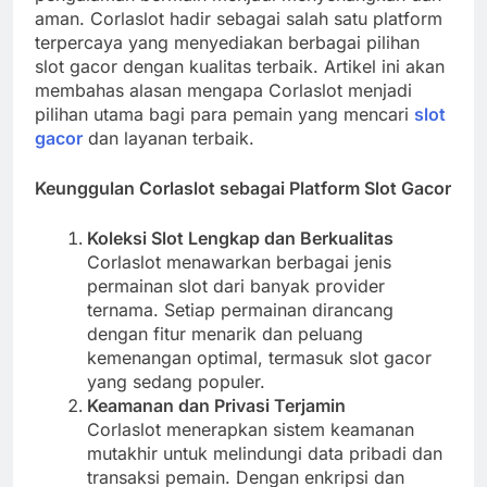
aman. Corlaslot hadir sebagai salah satu platform
terpercaya yang menyediakan berbagai pilihan
slot gacor dengan kualitas terbaik. Artikel ini akan
membahas alasan mengapa Corlaslot menjadi
pilihan utama bagi para pemain yang mencari
slot
gacor
dan layanan terbaik.
Keunggulan Corlaslot sebagai Platform Slot Gacor
Koleksi Slot Lengkap dan Berkualitas
Corlaslot menawarkan berbagai jenis
permainan slot dari banyak provider
ternama. Setiap permainan dirancang
dengan fitur menarik dan peluang
kemenangan optimal, termasuk slot gacor
yang sedang populer.
Keamanan dan Privasi Terjamin
Corlaslot menerapkan sistem keamanan
mutakhir untuk melindungi data pribadi dan
transaksi pemain. Dengan enkripsi dan