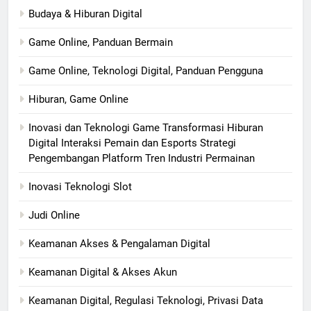
Budaya & Hiburan Digital
Game Online, Panduan Bermain
Game Online, Teknologi Digital, Panduan Pengguna
Hiburan, Game Online
Inovasi dan Teknologi Game Transformasi Hiburan
Digital Interaksi Pemain dan Esports Strategi
Pengembangan Platform Tren Industri Permainan
Inovasi Teknologi Slot
Judi Online
Keamanan Akses & Pengalaman Digital
Keamanan Digital & Akses Akun
Keamanan Digital, Regulasi Teknologi, Privasi Data