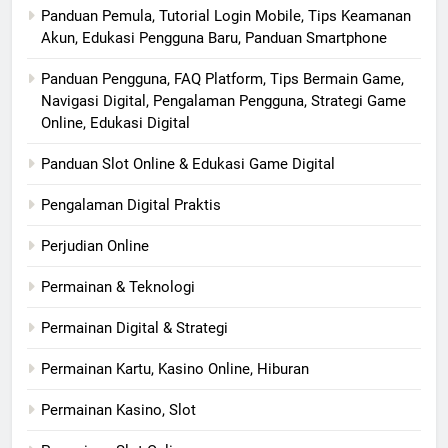
Panduan Pemula, Tutorial Login Mobile, Tips Keamanan
Akun, Edukasi Pengguna Baru, Panduan Smartphone
Panduan Pengguna, FAQ Platform, Tips Bermain Game,
Navigasi Digital, Pengalaman Pengguna, Strategi Game
Online, Edukasi Digital
Panduan Slot Online & Edukasi Game Digital
Pengalaman Digital Praktis
Perjudian Online
Permainan & Teknologi
Permainan Digital & Strategi
Permainan Kartu, Kasino Online, Hiburan
Permainan Kasino, Slot