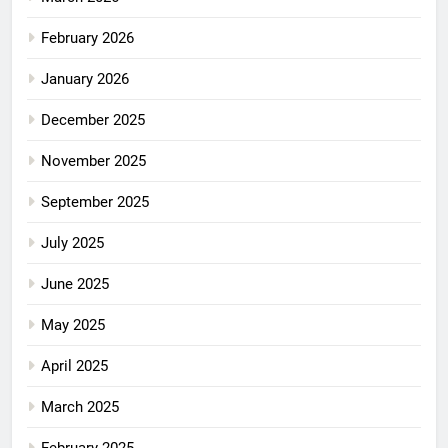
February 2026
January 2026
December 2025
November 2025
September 2025
July 2025
June 2025
May 2025
April 2025
March 2025
February 2025