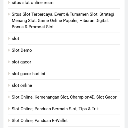
situs slot online resmi
Situs Slot Terpercaya, Event & Turnamen Slot, Strategi
Menang Slot, Game Online Populer, Hiburan Digital,
Bonus & Promosi Slot
slot
Slot Demo
slot gacor
slot gacor hari ini
slot online
Slot Online, Kemenangan Slot, Champion4D, Slot Gacor
Slot Online, Panduan Bermain Slot, Tips & Trik
Slot Online, Panduan E-Wallet