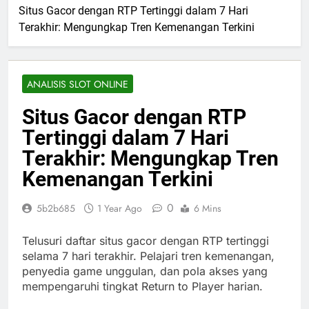
Situs Gacor dengan RTP Tertinggi dalam 7 Hari
Terakhir: Mengungkap Tren Kemenangan Terkini
ANALISIS SLOT ONLINE
Situs Gacor dengan RTP
Tertinggi dalam 7 Hari
Terakhir: Mengungkap Tren
Kemenangan Terkini
0
5b2b685
1 Year Ago
6 Mins
Telusuri daftar situs gacor dengan RTP tertinggi
selama 7 hari terakhir. Pelajari tren kemenangan,
penyedia game unggulan, dan pola akses yang
mempengaruhi tingkat Return to Player harian.