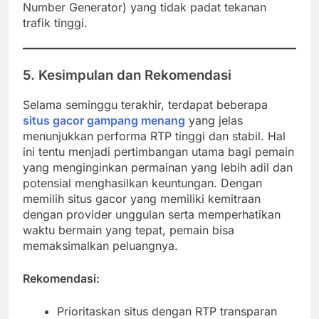
Number Generator) yang tidak padat tekanan
trafik tinggi.
5. Kesimpulan dan Rekomendasi
Selama seminggu terakhir, terdapat beberapa
situs gacor gampang menang
yang jelas
menunjukkan performa RTP tinggi dan stabil. Hal
ini tentu menjadi pertimbangan utama bagi pemain
yang menginginkan permainan yang lebih adil dan
potensial menghasilkan keuntungan. Dengan
memilih situs gacor yang memiliki kemitraan
dengan provider unggulan serta memperhatikan
waktu bermain yang tepat, pemain bisa
memaksimalkan peluangnya.
Rekomendasi:
Prioritaskan situs dengan RTP transparan